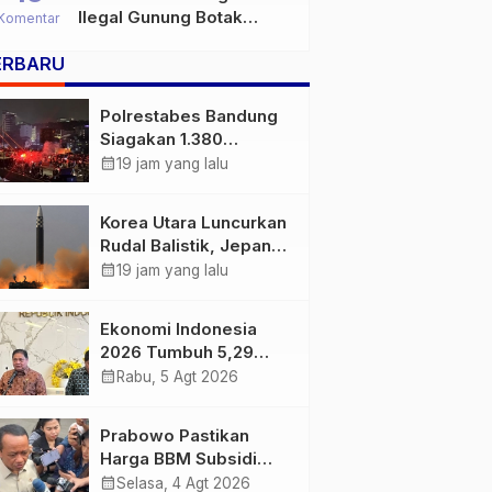
Ilegal Gunung Botak
Komentar
Bukan Sekadar Persoalan
ERBARU
Hukum, Tetapi Ancaman
Serius terhadap Masa
Depan Pulau Buru
Polrestabes Bandung
Siagakan 1.380
Personel Antisipasi
calendar_month
19 jam yang lalu
Konvoi Bobotoh Usai
Final Piala Presiden
Korea Utara Luncurkan
Rudal Balistik, Jepang
Pastikan Wilayahnya
calendar_month
19 jam yang lalu
Aman
Ekonomi Indonesia
2026 Tumbuh 5,29
Persen, Airlangga
calendar_month
Rabu, 5 Agt 2026
Sebut Kinerjanya
Lampaui Rata-Rata
Prabowo Pastikan
Global
Harga BBM Subsidi
Tetap, BBM Non-
calendar_month
Selasa, 4 Agt 2026