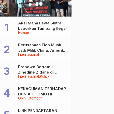
Aksi Mahasiswa Sultra
Laporkan Tambang Ilegal
Hukum
Perusahaan Elon Musk
Jadi Milik China, Amerika
Internasional
Ketar-ketir
Prabowo Bertemu
Zinedine Zidane di
Internasional
Politik
Davos, Momen Hangat di
Sela WEF 2026
KEKAGUMAN TERHADAP
DUNIA OTOMOTIF
Opini
Otomotif
LINK PENDAFTARAN