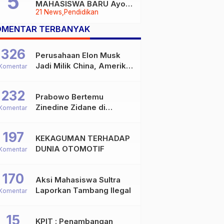
MAHASISWA BARU Ayoo
21 News
Pendidikan
Buruan
OMENTAR TERBANYAK
326
Perusahaan Elon Musk
Jadi Milik China, Amerika
Komentar
Ketar-ketir
232
Prabowo Bertemu
Zinedine Zidane di
Komentar
Davos, Momen Hangat di
Sela WEF 2026
197
KEKAGUMAN TERHADAP
DUNIA OTOMOTIF
Komentar
170
Aksi Mahasiswa Sultra
Laporkan Tambang Ilegal
Komentar
15
KPIT : Penambangan