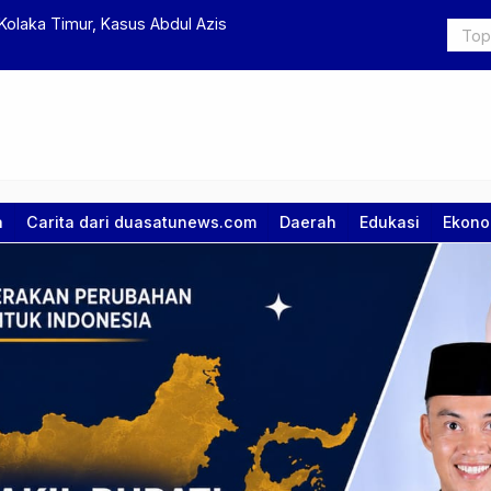
antor Bupati Diperiksa
Donald Tru
a
Carita dari duasatunews.com
Daerah
Edukasi
Ekono