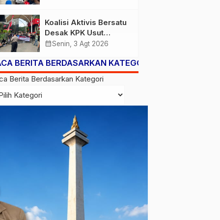
Subsidi Berpeluang
Turun
Koalisi Aktivis Bersatu
Desak KPK Usut
Dugaan Kolusi Proyek
calendar_month
Senin, 3 Agt 2026
RSUD Kolaka Timur,
ACA BERITA BERDASARKAN KATEGORI
Sejumlah Pejabat dan
PT Arafah Alam
ca Berita Berdasarkan Kategori
Sejahtera Diminta
Diperiksa