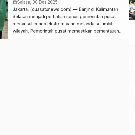
calendar_month
Selasa, 30 Des 2025
Jakarta, (duasatunews.com) — Banjir di Kalimantan
Selatan menjadi perhatian serius pemerintah pusat
menyusul cuaca ekstrem yang melanda sejumlah
wilayah. Pemerintah pusat memastikan pemantauan
dan penanganan bencana berjalan merata di seluruh
daerah terdampak. Menteri Sekretaris Negara
Prasetyo Hadi menegaskan bahwa pemerintah terus
memantau perkembangan kondisi di lapangan. Ia
menyatakan perhatian pemerintah tidak hanya
terfokus pada satu […]