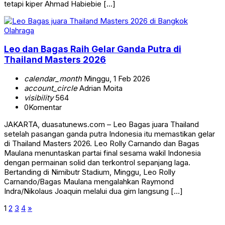
tetapi kiper Ahmad Habiebie […]
Olahraga
Leo dan Bagas Raih Gelar Ganda Putra di
Thailand Masters 2026
calendar_month
Minggu, 1 Feb 2026
account_circle
Adrian Moita
visibility
564
0
Komentar
JAKARTA, duasatunews.com – Leo Bagas juara Thailand
setelah pasangan ganda putra Indonesia itu memastikan gelar
di Thailand Masters 2026. Leo Rolly Carnando dan Bagas
Maulana menuntaskan partai final sesama wakil Indonesia
dengan permainan solid dan terkontrol sepanjang laga.
Bertanding di Nimibutr Stadium, Minggu, Leo Rolly
Carnando/Bagas Maulana mengalahkan Raymond
Indra/Nikolaus Joaquin melalui dua gim langsung […]
1
2
3
4
»