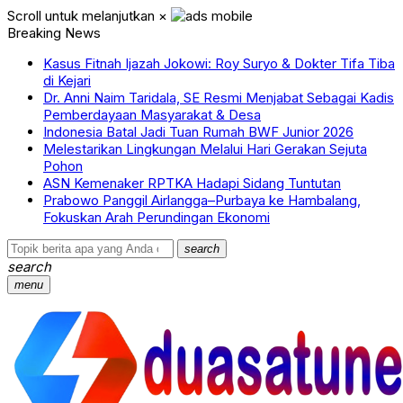
Scroll untuk melanjutkan
×
Breaking News
Kasus Fitnah Ijazah Jokowi: Roy Suryo & Dokter Tifa Tiba
di Kejari
Dr. Anni Naim Taridala, SE Resmi Menjabat Sebagai Kadis
Pemberdayaan Masyarakat & Desa
Indonesia Batal Jadi Tuan Rumah BWF Junior 2026
Melestarikan Lingkungan Melalui Hari Gerakan Sejuta
Pohon
ASN Kemenaker RPTKA Hadapi Sidang Tuntutan
Prabowo Panggil Airlangga–Purbaya ke Hambalang,
Fokuskan Arah Perundingan Ekonomi
search
search
menu