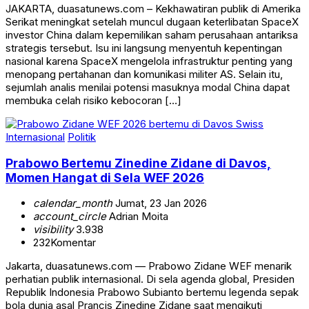
JAKARTA, duasatunews.com – Kekhawatiran publik di Amerika
Serikat meningkat setelah muncul dugaan keterlibatan SpaceX
investor China dalam kepemilikan saham perusahaan antariksa
strategis tersebut. Isu ini langsung menyentuh kepentingan
nasional karena SpaceX mengelola infrastruktur penting yang
menopang pertahanan dan komunikasi militer AS. Selain itu,
sejumlah analis menilai potensi masuknya modal China dapat
membuka celah risiko kebocoran […]
Internasional
Politik
Prabowo Bertemu Zinedine Zidane di Davos,
Momen Hangat di Sela WEF 2026
calendar_month
Jumat, 23 Jan 2026
account_circle
Adrian Moita
visibility
3.938
232
Komentar
Jakarta, duasatunews.com — Prabowo Zidane WEF menarik
perhatian publik internasional. Di sela agenda global, Presiden
Republik Indonesia Prabowo Subianto bertemu legenda sepak
bola dunia asal Prancis Zinedine Zidane saat mengikuti