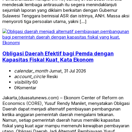
mendesak lembaga antirasuah itu segera menindaklanjuti
sejumlah laporan yang diklaim berkaitan dengan Gubernur
Sulawesi Tenggara berinisial ASR dan istrinya, ANH. Massa aksi
menyoroti tiga persoalan utama, yakni […]
Ekonomi
Obligasi Daerah Efektif bagi Pemda dengan
Kapasitas Fiskal Kuat, Kata Ekonom
calendar_month
Jumat, 31 Jul 2026
account_circle
Reski
visibility
60
0
Komentar
Jakarta,(duasatunews.com) – Ekonom Center of Reform on
Economics (CORE), Yusuf Rendy Manilet, menyatakan Obligasi
Daerah dapat menjadi alternatif pembiayaan pembangunan
ketika anggaran pemerintah daerah mengalami tekanan.
Namun, setiap pemerintah daerah harus memiliki kapasitas
fiskal yang kuat agar mampu memenuhi kewajiban pembayaran
utang. Obligasi Daerah Jadi Alternatif Pembiayaan Yusuf