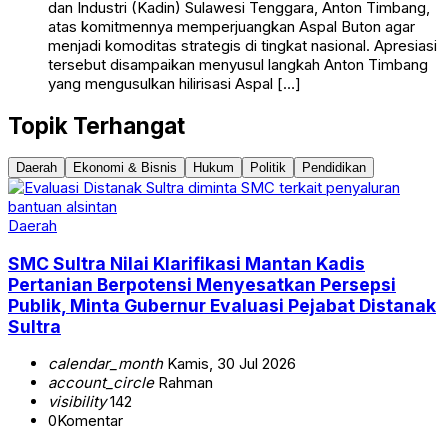
dan Industri (Kadin) Sulawesi Tenggara, Anton Timbang,
atas komitmennya memperjuangkan Aspal Buton agar
menjadi komoditas strategis di tingkat nasional. Apresiasi
tersebut disampaikan menyusul langkah Anton Timbang
yang mengusulkan hilirisasi Aspal […]
Topik Terhangat
Daerah
Ekonomi & Bisnis
Hukum
Politik
Pendidikan
Daerah
SMC Sultra Nilai Klarifikasi Mantan Kadis
Pertanian Berpotensi Menyesatkan Persepsi
Publik, Minta Gubernur Evaluasi Pejabat Distanak
Sultra
calendar_month
Kamis, 30 Jul 2026
account_circle
Rahman
visibility
142
0
Komentar