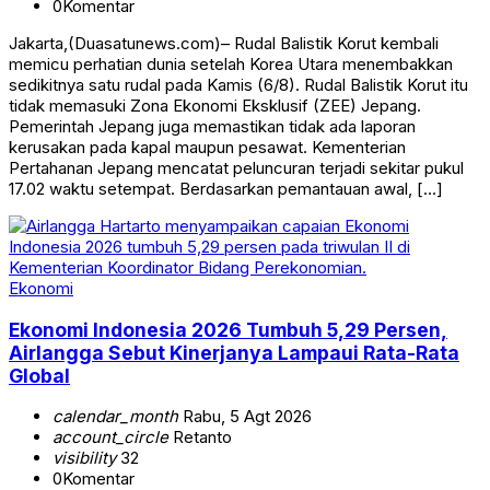
0
Komentar
Jakarta,(Duasatunews.com)– Rudal Balistik Korut kembali
memicu perhatian dunia setelah Korea Utara menembakkan
sedikitnya satu rudal pada Kamis (6/8). Rudal Balistik Korut itu
tidak memasuki Zona Ekonomi Eksklusif (ZEE) Jepang.
Pemerintah Jepang juga memastikan tidak ada laporan
kerusakan pada kapal maupun pesawat. Kementerian
Pertahanan Jepang mencatat peluncuran terjadi sekitar pukul
17.02 waktu setempat. Berdasarkan pemantauan awal, […]
Ekonomi
Ekonomi Indonesia 2026 Tumbuh 5,29 Persen,
Airlangga Sebut Kinerjanya Lampaui Rata-Rata
Global
calendar_month
Rabu, 5 Agt 2026
account_circle
Retanto
visibility
32
0
Komentar