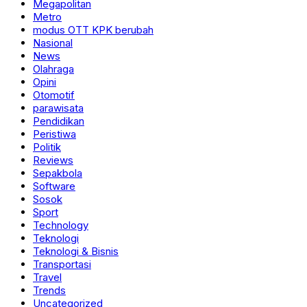
Megapolitan
Metro
modus OTT KPK berubah
Nasional
News
Olahraga
Opini
Otomotif
parawisata
Pendidikan
Peristiwa
Politik
Reviews
Sepakbola
Software
Sosok
Sport
Technology
Teknologi
Teknologi & Bisnis
Transportasi
Travel
Trends
Uncategorized