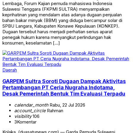
Lembaga, Forum Kajian pemuda mahasiswa Indonesia
Sulawesi Tenggara (FKPMI SULTRA) menyampaikan
keprihatinan yang mendalam atas adanya dugaan penjualan
bahan bakar minyak (BBM) yang diduga bercampur solar di
SPBU Langara, Kabupaten Konawe Kepulauan (KONKEP).
Dugaan tersebut harus menjadi perhatian serius aparat
penegak hukum karena menyangkut perlindungan hak
konsumen, keselamatan […]
Daerah
GARPEM Sultra Soroti Dugaan Dampak Aktivitas
Pertambangan PT Ceria Nugraha Indotama,
Desak Pemerintah Bentuk Tim Evaluasi Terpadu
calendar_month
Rabu, 22 Jul 2026
account_circle
Rahman
visibility
106
3
Komentar
Kolaka, (duasatunews.com) — Garda Pemuda Sulawesi