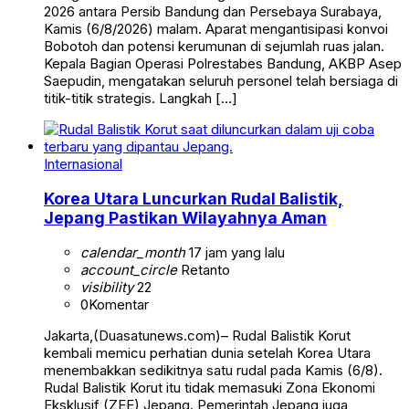
2026 antara Persib Bandung dan Persebaya Surabaya,
Kamis (6/8/2026) malam. Aparat mengantisipasi konvoi
Bobotoh dan potensi kerumunan di sejumlah ruas jalan.
Kepala Bagian Operasi Polrestabes Bandung, AKBP Asep
Saepudin, mengatakan seluruh personel telah bersiaga di
titik-titik strategis. Langkah […]
Internasional
Korea Utara Luncurkan Rudal Balistik,
Jepang Pastikan Wilayahnya Aman
calendar_month
17 jam yang lalu
account_circle
Retanto
visibility
22
0
Komentar
Jakarta,(Duasatunews.com)– Rudal Balistik Korut
kembali memicu perhatian dunia setelah Korea Utara
menembakkan sedikitnya satu rudal pada Kamis (6/8).
Rudal Balistik Korut itu tidak memasuki Zona Ekonomi
Eksklusif (ZEE) Jepang. Pemerintah Jepang juga