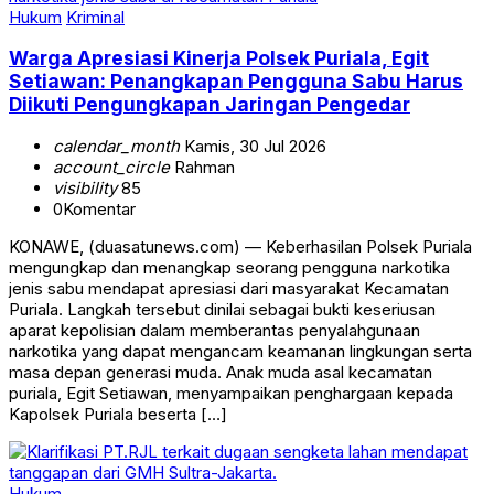
Hukum
Kriminal
Warga Apresiasi Kinerja Polsek Puriala, Egit
Setiawan: Penangkapan Pengguna Sabu Harus
Diikuti Pengungkapan Jaringan Pengedar
calendar_month
Kamis, 30 Jul 2026
account_circle
Rahman
visibility
85
0
Komentar
KONAWE, (duasatunews.com) — Keberhasilan Polsek Puriala
mengungkap dan menangkap seorang pengguna narkotika
jenis sabu mendapat apresiasi dari masyarakat Kecamatan
Puriala. Langkah tersebut dinilai sebagai bukti keseriusan
aparat kepolisian dalam memberantas penyalahgunaan
narkotika yang dapat mengancam keamanan lingkungan serta
masa depan generasi muda. Anak muda asal kecamatan
puriala, Egit Setiawan, menyampaikan penghargaan kepada
Kapolsek Puriala beserta […]
Hukum