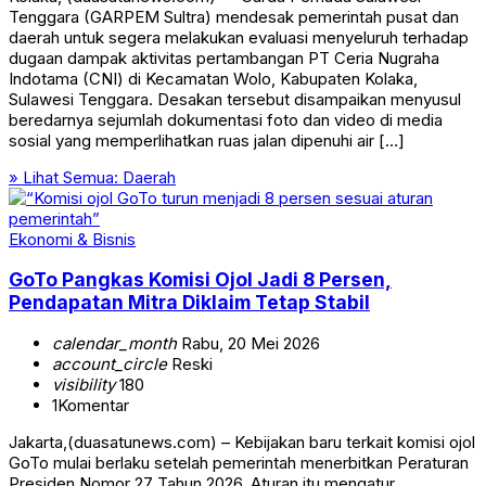
Tenggara (GARPEM Sultra) mendesak pemerintah pusat dan
daerah untuk segera melakukan evaluasi menyeluruh terhadap
dugaan dampak aktivitas pertambangan PT Ceria Nugraha
Indotama (CNI) di Kecamatan Wolo, Kabupaten Kolaka,
Sulawesi Tenggara. Desakan tersebut disampaikan menyusul
beredarnya sejumlah dokumentasi foto dan video di media
sosial yang memperlihatkan ruas jalan dipenuhi air […]
» Lihat Semua:
Daerah
Ekonomi & Bisnis
GoTo Pangkas Komisi Ojol Jadi 8 Persen,
Pendapatan Mitra Diklaim Tetap Stabil
calendar_month
Rabu, 20 Mei 2026
account_circle
Reski
visibility
180
1
Komentar
Jakarta,(duasatunews.com) – Kebijakan baru terkait komisi ojol
GoTo mulai berlaku setelah pemerintah menerbitkan Peraturan
Presiden Nomor 27 Tahun 2026. Aturan itu mengatur