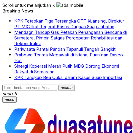
Scroll untuk melanjutkan
×
Breaking News
KPK Tetapkan Tiga Tersangka OTT Kuansing, Direktur
PT MIC Ikut Terjerat Kasus Dugaan Suap Jabatan
Mendagri Tancap Gas Petakan Penanganan Bencana di
Sumatera, Pimpin Satgas Percepatan Rehabilitasi dan
Rekonstruksi
Pariwisata Pantai Pandan Tapanuli Tengah Bangkit
Prabowo Terima Megawati di Istana, Puan dan Dasco
Ikut
Sinergi Koperasi Merah Putih MBG Dorong Ekonomi
Rakyat di Semarang
KPK Tangkap Bea Cukai dalam Kasus Suap Importasi
search
search
menu