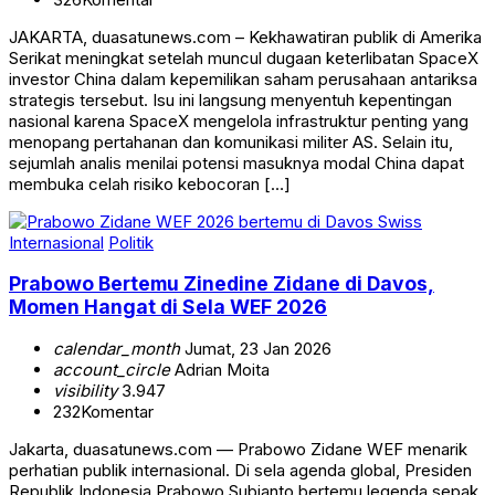
JAKARTA, duasatunews.com – Kekhawatiran publik di Amerika
Serikat meningkat setelah muncul dugaan keterlibatan SpaceX
investor China dalam kepemilikan saham perusahaan antariksa
strategis tersebut. Isu ini langsung menyentuh kepentingan
nasional karena SpaceX mengelola infrastruktur penting yang
menopang pertahanan dan komunikasi militer AS. Selain itu,
sejumlah analis menilai potensi masuknya modal China dapat
membuka celah risiko kebocoran […]
Internasional
Politik
Prabowo Bertemu Zinedine Zidane di Davos,
Momen Hangat di Sela WEF 2026
calendar_month
Jumat, 23 Jan 2026
account_circle
Adrian Moita
visibility
3.947
232
Komentar
Jakarta, duasatunews.com — Prabowo Zidane WEF menarik
perhatian publik internasional. Di sela agenda global, Presiden
Republik Indonesia Prabowo Subianto bertemu legenda sepak