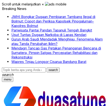
Scroll untuk melanjutkan
×
Breaking News
JMHI Bongkar Dugaan Pembiaran Tambang Ilegal di
Bolmut: Copot dan Periksa Kapolsek Pinogaluman-
Kapolres Bolmut
Pariwisata Pantai Pandan Tapanuli Tengah Bangkit
Usut Tuntas Dugaan Narkoba di Lapas Kendari
Gurun Arab Saudi Mendadak Menghijau, Fenomena Alam
atau Tanda Perubahan Iklim?
Mendagri Tancap Gas Petakan Penanganan Bencana di
Sumatera, Pimpin Satgas Percepatan Rehabilitasi dan
Rekonstruksi
Wapres Tinjau Longsor Cisarua Bandung Barat
search
search
menu