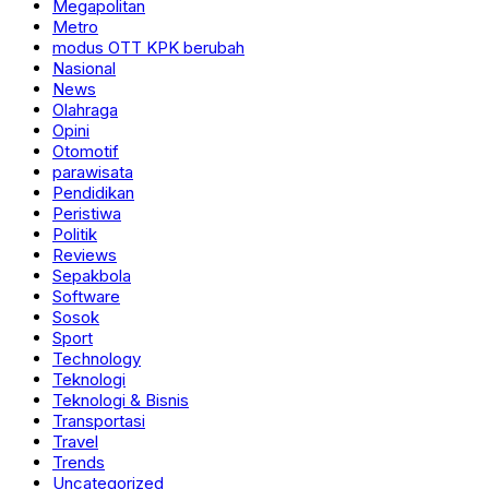
Megapolitan
Metro
modus OTT KPK berubah
Nasional
News
Olahraga
Opini
Otomotif
parawisata
Pendidikan
Peristiwa
Politik
Reviews
Sepakbola
Software
Sosok
Sport
Technology
Teknologi
Teknologi & Bisnis
Transportasi
Travel
Trends
Uncategorized