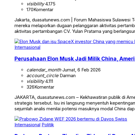
visibility
4.175
170
Komentar
Jakarta, duasatunews.com | Forum Mahasiswa Sulawesi Teng
mereka melaporkan dugaan pelanggaran aktivitas pertamb
aktivitas pertambangan CV. Yulan Pratama yang berlangsun
Internasional
Perusahaan Elon Musk Jadi Milik China, Ameri
calendar_month
Jumat, 6 Feb 2026
account_circle
Darman
visibility
4.111
326
Komentar
JAKARTA, duasatunews.com – Kekhawatiran publik di Ameri
strategis tersebut. Isu ini langsung menyentuh kepentinga
sejumlah analis menilai potensi masuknya modal China da
Internasional
Politik