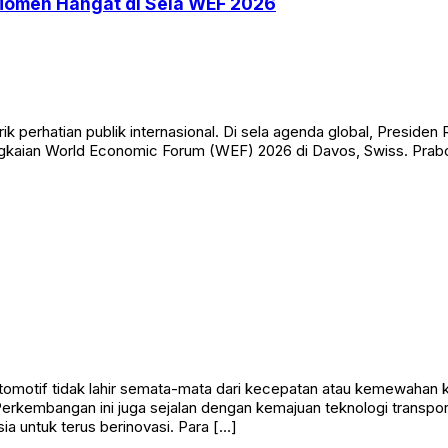
Momen Hangat di Sela WEF 2026
erhatian publik internasional. Di sela agenda global, Presiden
 rangkaian World Economic Forum (WEF) 2026 di Davos, Swiss. Pr
omotif tidak lahir semata-mata dari kecepatan atau kemewahan k
Perkembangan ini juga sejalan dengan kemajuan teknologi transpor
a untuk terus berinovasi. Para […]