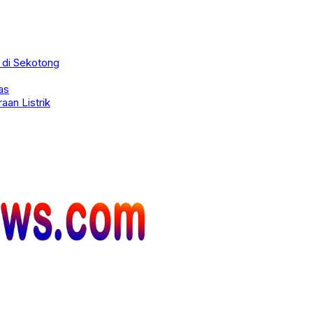
 di Sekotong
as
aan Listrik