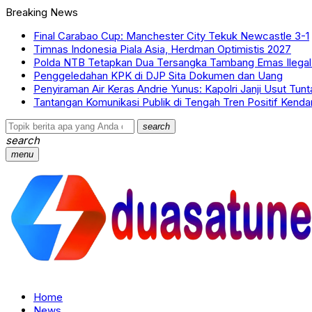
Breaking News
Final Carabao Cup: Manchester City Tekuk Newcastle 3-1
Timnas Indonesia Piala Asia, Herdman Optimistis 2027
Polda NTB Tetapkan Dua Tersangka Tambang Emas Ilegal
Penggeledahan KPK di DJP Sita Dokumen dan Uang
Penyiraman Air Keras Andrie Yunus: Kapolri Janji Usut Tunt
Tantangan Komunikasi Publik di Tengah Tren Positif Kendar
search
search
menu
Home
News