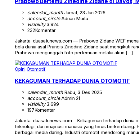
Prabowo Bertemu Zinedine Zidane di Davos, 
calendar_month
Jumat, 23 Jan 2026
account_circle
Adrian Moita
visibility
3.924
232
Komentar
Jakarta, duasatunews.com — Prabowo Zidane WEF menarik p
bola dunia asal Prancis Zinedine Zidane saat mengikuti
Prabowo mengunggah foto pertemuan melalui akun […]
Opini
Otomotif
KEKAGUMAN TERHADAP DUNIA OTOMOTIF
calendar_month
Rabu, 3 Des 2025
account_circle
Admin 21
visibility
3.699
197
Komentar
Jakarta, duasatunews.com – Kekaguman terhadap dunia ot
teknologi, dan imajinasi manusia yang terus berkembang. 
berbagai media daring. Industri otomotif mendorong manusi