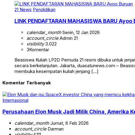
21 News
Pendidikan
LINK PENDAFTARAN MAHASISWA BARU Ayoo 
calendar_month
Senin, 12 Jan 2026
account_circle
Admin 21
visibility
3.022
3
Komentar
Beasiswa Kuliah LP2D Pemuda 21 resmi dibuka untuk jenjan
secara berkelanjutan. Jakarta, duasatunews.com – Beasis
membuka kesempatan kuliah jenjang […]
Komentar Terbanyak
Internasional
Perusahaan Elon Musk Jadi Milik China, Amerika Ke
calendar_month
Jumat, 6 Feb 2026
account_circle
Darman
visibility
4.111