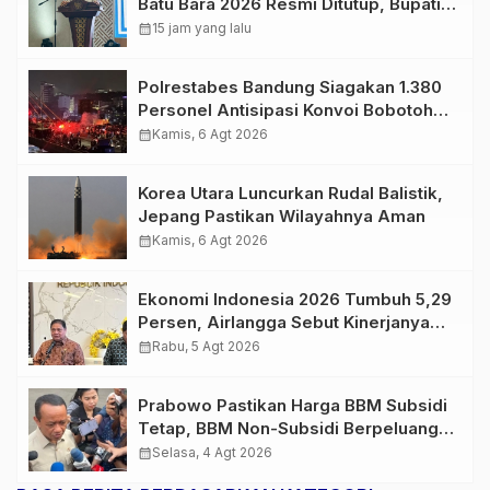
Batu Bara 2026 Resmi Ditutup, Bupati
Apresiasi Semangat Peserta
calendar_month
15 jam yang lalu
Polrestabes Bandung Siagakan 1.380
Personel Antisipasi Konvoi Bobotoh
Usai Final Piala Presiden
calendar_month
Kamis, 6 Agt 2026
Korea Utara Luncurkan Rudal Balistik,
Jepang Pastikan Wilayahnya Aman
calendar_month
Kamis, 6 Agt 2026
Ekonomi Indonesia 2026 Tumbuh 5,29
Persen, Airlangga Sebut Kinerjanya
Lampaui Rata-Rata Global
calendar_month
Rabu, 5 Agt 2026
Prabowo Pastikan Harga BBM Subsidi
Tetap, BBM Non-Subsidi Berpeluang
Turun
calendar_month
Selasa, 4 Agt 2026