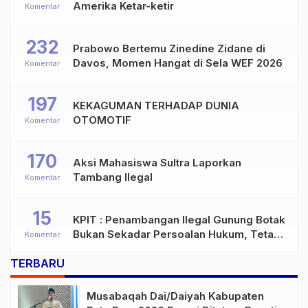
Amerika Ketar-ketir
Komentar
232
Prabowo Bertemu Zinedine Zidane di
Davos, Momen Hangat di Sela WEF 2026
Komentar
197
KEKAGUMAN TERHADAP DUNIA
OTOMOTIF
Komentar
170
Aksi Mahasiswa Sultra Laporkan
Tambang Ilegal
Komentar
15
KPIT : Penambangan Ilegal Gunung Botak
Bukan Sekadar Persoalan Hukum, Tetapi
Komentar
Ancaman Serius terhadap Masa Depan
TERBARU
Pulau Buru
Musabaqah Dai/Daiyah Kabupaten