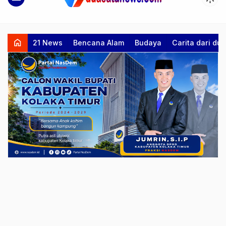
home
21 News
Bencana Alam
Budaya
Carita dari d