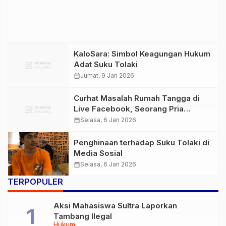
KaloSara: Simbol Keagungan Hukum
Adat Suku Tolaki
calendar_month
Jumat, 9 Jan 2026
Curhat Masalah Rumah Tangga di
Live Facebook, Seorang Pria
Singgung Ormas Tolaki
calendar_month
Selasa, 6 Jan 2026
Penghinaan terhadap Suku Tolaki di
Media Sosial
calendar_month
Selasa, 6 Jan 2026
TERPOPULER
Aksi Mahasiswa Sultra Laporkan
Tambang Ilegal
Hukum