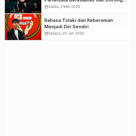
Industri Kreatif Global
calendar_month
Sabtu, 2 Mei 2026
Bahasa Tolaki dan Keberanian
Menjadi Diri Sendiri
calendar_month
Selasa, 20 Jan 2026