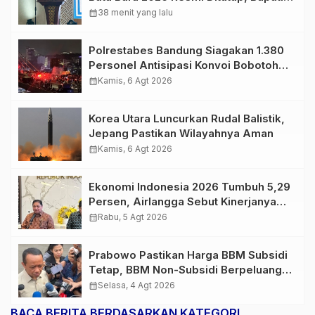
Apresiasi Semangat Peserta
calendar_month
38 menit yang lalu
Polrestabes Bandung Siagakan 1.380
Personel Antisipasi Konvoi Bobotoh
Usai Final Piala Presiden
calendar_month
Kamis, 6 Agt 2026
Korea Utara Luncurkan Rudal Balistik,
Jepang Pastikan Wilayahnya Aman
calendar_month
Kamis, 6 Agt 2026
Ekonomi Indonesia 2026 Tumbuh 5,29
Persen, Airlangga Sebut Kinerjanya
Lampaui Rata-Rata Global
calendar_month
Rabu, 5 Agt 2026
Prabowo Pastikan Harga BBM Subsidi
Tetap, BBM Non-Subsidi Berpeluang
Turun
calendar_month
Selasa, 4 Agt 2026
BACA BERITA BERDASARKAN KATEGORI