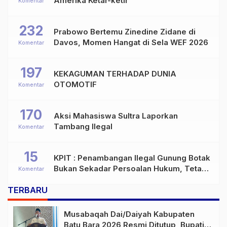
Amerika Ketar-ketir
Komentar
232
Prabowo Bertemu Zinedine Zidane di
Davos, Momen Hangat di Sela WEF 2026
Komentar
197
KEKAGUMAN TERHADAP DUNIA
OTOMOTIF
Komentar
170
Aksi Mahasiswa Sultra Laporkan
Tambang Ilegal
Komentar
15
KPIT : Penambangan Ilegal Gunung Botak
Bukan Sekadar Persoalan Hukum, Tetapi
Komentar
Ancaman Serius terhadap Masa Depan
TERBARU
Pulau Buru
Musabaqah Dai/Daiyah Kabupaten
Batu Bara 2026 Resmi Ditutup, Bupati