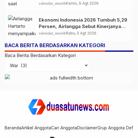
calendar_month
Kamis, 6 Agt 2026
Ekonomi Indonesia 2026 Tumbuh 5,29
Persen, Airlangga Sebut Kinerjanya
Lampaui Rata-Rata Global
calendar_month
Rabu, 5 Agt 2026
BACA BERITA BERDASARKAN KATEGORI
Baca Berita Berdasarkan Kategori
Beranda
Artikel Anggota
Cari Anggota
Disclaimer
Grup Anggota Defau