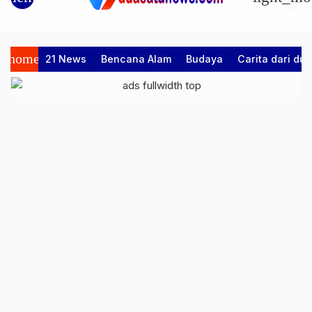
home
21 News
Bencana Alam
Budaya
Carita dari d