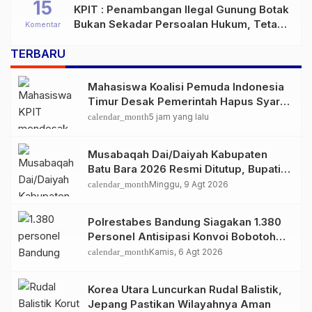
15
KPIT : Penambangan Ilegal Gunung Botak
Bukan Sekadar Persoalan Hukum, Tetapi
Komentar
Ancaman Serius terhadap Masa Depan
TERBARU
Pulau Buru
Mahasiswa Koalisi Pemuda Indonesia
Timur Desak Pemerintah Hapus Syarat
Desil KIP Kuliah 2026
calendar_month
5 jam yang lalu
Musabaqah Dai/Daiyah Kabupaten
Batu Bara 2026 Resmi Ditutup, Bupati
Apresiasi Semangat Peserta
calendar_month
Minggu, 9 Agt 2026
Polrestabes Bandung Siagakan 1.380
Personel Antisipasi Konvoi Bobotoh
Usai Final Piala Presiden
calendar_month
Kamis, 6 Agt 2026
Korea Utara Luncurkan Rudal Balistik,
Jepang Pastikan Wilayahnya Aman