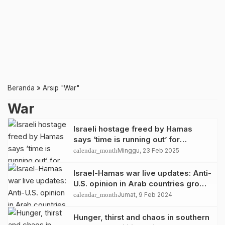
Beranda
»
Arsip "War"
War
Israeli hostage freed by Hamas
says ‘time is running out’ for
captives as she describes
calendar_month
Minggu, 23 Feb 2025
harrowing conditions
Israel-Hamas war live updates: Anti-
U.S. opinion in Arab countries grows
over support for Israel, leaders tell
calendar_month
Jumat, 9 Feb 2024
Blinken
Hunger, thirst and chaos in southern