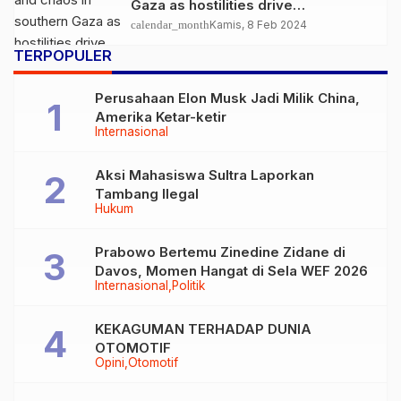
Gaza as hostilities drive
humanitarian aid to the brink of
calendar_month
Kamis, 8 Feb 2024
collapse
TERPOPULER
Perusahaan Elon Musk Jadi Milik China,
Amerika Ketar-ketir
Internasional
Aksi Mahasiswa Sultra Laporkan
Tambang Ilegal
Hukum
Prabowo Bertemu Zinedine Zidane di
Davos, Momen Hangat di Sela WEF 2026
Internasional
Politik
KEKAGUMAN TERHADAP DUNIA
OTOMOTIF
Opini
Otomotif