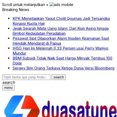
Scroll untuk melanjutkan
×
Breaking News
KPK Menetapkan Yaqut Cholil Qoumas Jadi Tersangka
Korupsi Kuota Haji
Jejak Sejarah Mata Uang Islam: Dari Koin Asing hingga
Simbol Kedaulatan Peradaban
Pesawat Sipil Dilaporkan Alami Insiden Keamanan Saat
Hendak Mendarat di Papua
IHSG Hari Ini Melemah 0,33 Persen usai Perry Warjiyo
Mundur
BBM Subsidi Tidak Naik Saat Harga Minyak Tembus 100
Dolar
Sergey Brin Orang Terkaya Ketiga Dunia Versi Bloomberg
search
search
menu