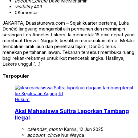
account_circle
Dave McMenamin
visibility
403
0
Komentar
JAKARTA, Duasatunews.com – Sejak kuarter pertama, Luka
Dončić langsung mengambil alih permainan dan memimpin
serangan Los Angeles Lakers. Ia mencetak 16 poin cepat yang
membuat Denver Nuggets kesulitan menemukan ritme. Melalui
tembakan jarak jauh dan penetrasi tajam, Dončić terus
menekan pertahanan lawan. Tekanan tersebut membuka ruang
bagi rekan-rekannya untuk ikut mencetak angka. Hasilnya,
Lakers unggul […]
Terpopuler
Hukum
Aksi Mahasiswa Sultra Laporkan Tambang
Ilegal
calendar_month
Kamis, 12 Jun 2025
account_circle
Nur Wayda