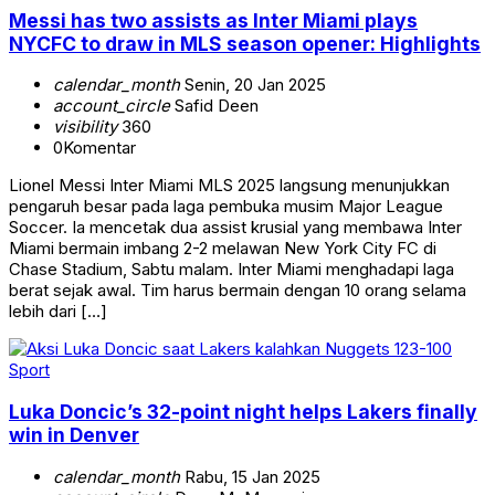
Messi has two assists as Inter Miami plays
NYCFC to draw in MLS season opener: Highlights
calendar_month
Senin, 20 Jan 2025
account_circle
Safid Deen
visibility
360
0
Komentar
Lionel Messi Inter Miami MLS 2025 langsung menunjukkan
pengaruh besar pada laga pembuka musim Major League
Soccer. Ia mencetak dua assist krusial yang membawa Inter
Miami bermain imbang 2-2 melawan New York City FC di
Chase Stadium, Sabtu malam. Inter Miami menghadapi laga
berat sejak awal. Tim harus bermain dengan 10 orang selama
lebih dari […]
Sport
Luka Doncic’s 32-point night helps Lakers finally
win in Denver
calendar_month
Rabu, 15 Jan 2025