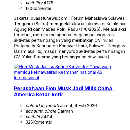
visibility
4.175
170
Komentar
Jakarta, duasatunews.com | Forum Mahasiswa Sulawesi
Tenggara (Sultra) menggelar aksi unjuk rasa di Kejaksaan
Agung RI dan Mabes Polri, Rabu (11/6/2025). Melalui aksi
tersebut, mereka melaporkan dugaan pelanggaran
aktivitas pertambangan yang melibatkan CV. Yulan
Pratama di Kabupaten Konawe Utara, Sulawesi Tenggara.
Dalam aksi itu, massa menyoroti aktivitas pertambangan
CV. Yulan Pratama yang berlangsung di wilayah […]
Internasional
Perusahaan Elon Musk Jadi Milik China,
Amerika Ketar-ketir
calendar_month
Jumat, 6 Feb 2026
account_circle
Darman
visibility
4.114
326
Komentar