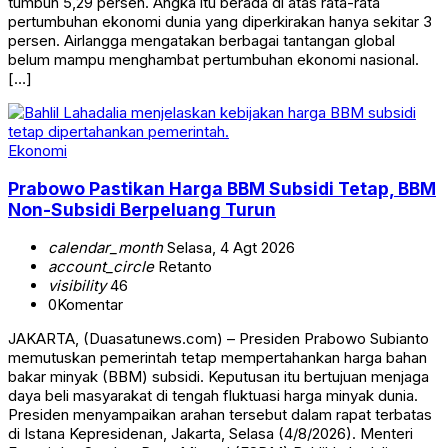
tumbuh 5,29 persen. Angka itu berada di atas rata-rata
pertumbuhan ekonomi dunia yang diperkirakan hanya sekitar 3
persen. Airlangga mengatakan berbagai tantangan global
belum mampu menghambat pertumbuhan ekonomi nasional.
[…]
Ekonomi
Prabowo Pastikan Harga BBM Subsidi Tetap, BBM
Non-Subsidi Berpeluang Turun
calendar_month
Selasa, 4 Agt 2026
account_circle
Retanto
visibility
46
0
Komentar
JAKARTA, (Duasatunews.com) – Presiden Prabowo Subianto
memutuskan pemerintah tetap mempertahankan harga bahan
bakar minyak (BBM) subsidi. Keputusan itu bertujuan menjaga
daya beli masyarakat di tengah fluktuasi harga minyak dunia.
Presiden menyampaikan arahan tersebut dalam rapat terbatas
di Istana Kepresidenan, Jakarta, Selasa (4/8/2026). Menteri