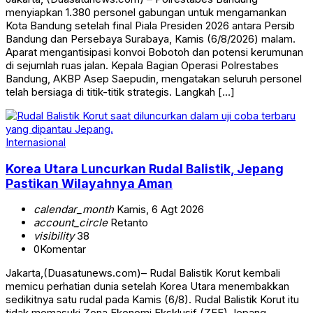
menyiapkan 1.380 personel gabungan untuk mengamankan
Kota Bandung setelah final Piala Presiden 2026 antara Persib
Bandung dan Persebaya Surabaya, Kamis (6/8/2026) malam.
Aparat mengantisipasi konvoi Bobotoh dan potensi kerumunan
di sejumlah ruas jalan. Kepala Bagian Operasi Polrestabes
Bandung, AKBP Asep Saepudin, mengatakan seluruh personel
telah bersiaga di titik-titik strategis. Langkah […]
Internasional
Korea Utara Luncurkan Rudal Balistik, Jepang
Pastikan Wilayahnya Aman
calendar_month
Kamis, 6 Agt 2026
account_circle
Retanto
visibility
38
0
Komentar
Jakarta,(Duasatunews.com)– Rudal Balistik Korut kembali
memicu perhatian dunia setelah Korea Utara menembakkan
sedikitnya satu rudal pada Kamis (6/8). Rudal Balistik Korut itu
tidak memasuki Zona Ekonomi Eksklusif (ZEE) Jepang.