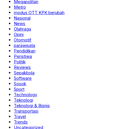
Megapolitan
Metro
modus OTT KPK berubah
Nasional
News
Olahraga
Opini
Otomotif
parawisata
Pendidikan
Peristiwa
Politik
Reviews
Sepakbola
Software
Sosok
Sport
Technology
Teknologi
Teknologi & Bisnis
Transportasi
Travel
Trends
Uncategorized