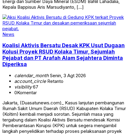
Energi dan Sumber Daya Mineral (ESDM) Bahlil Lahadalia,
Kepala Bappisus Aris Marsudiyanto, […]
News
Koalisi Aktivis Bersatu Desak KPK Usut Dugaan
Kolusi Proyek RSUD Kolaka Timur, Sejumlah
Pejabat dan PT Arafah Alam Sejahtera Diminta
Diperiksa
calendar_month
Senin, 3 Agt 2026
account_circle
Retanto
visibility
67
0
Komentar
Jakarta, (Duasatunews.com)_ Kasus lanjutan pembangunan
Rumah Sakit Umum Daerah (RSUD) Kabupaten Kolaka Timur
(Koltim) kembali menjadi sorotan. Sejumlah masa yang
tergabung dalam Koalisi Aktivis Bersatu mendesak Komisi
Pemberantasan Korupsi (KPK) untuk segera mengambil
langkah penyelidikan terhadap proses pelaksanaan proyek