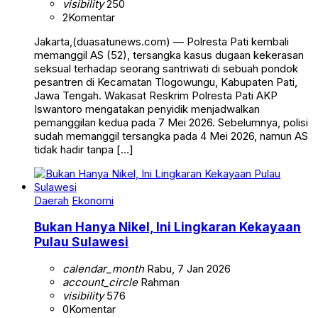
visibility
250
2
Komentar
Jakarta,(duasatunews.com) — Polresta Pati kembali
memanggil AS (52), tersangka kasus dugaan kekerasan
seksual terhadap seorang santriwati di sebuah pondok
pesantren di Kecamatan Tlogowungu, Kabupaten Pati,
Jawa Tengah. Wakasat Reskrim Polresta Pati AKP
Iswantoro mengatakan penyidik menjadwalkan
pemanggilan kedua pada 7 Mei 2026. Sebelumnya, polisi
sudah memanggil tersangka pada 4 Mei 2026, namun AS
tidak hadir tanpa […]
Daerah
Ekonomi
Bukan Hanya Nikel, Ini Lingkaran Kekayaan
Pulau Sulawesi
calendar_month
Rabu, 7 Jan 2026
account_circle
Rahman
visibility
576
0
Komentar