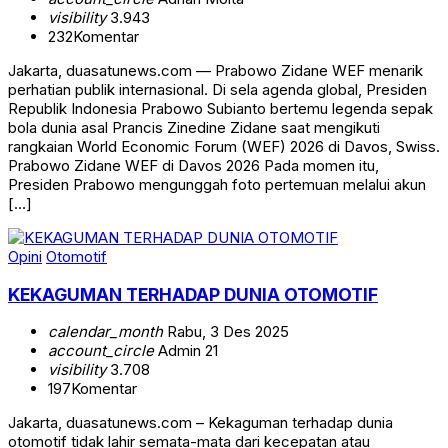
visibility
3.943
232
Komentar
Jakarta, duasatunews.com — Prabowo Zidane WEF menarik
perhatian publik internasional. Di sela agenda global, Presiden
Republik Indonesia Prabowo Subianto bertemu legenda sepak
bola dunia asal Prancis Zinedine Zidane saat mengikuti
rangkaian World Economic Forum (WEF) 2026 di Davos, Swiss.
Prabowo Zidane WEF di Davos 2026 Pada momen itu,
Presiden Prabowo mengunggah foto pertemuan melalui akun
[…]
Opini
Otomotif
KEKAGUMAN TERHADAP DUNIA OTOMOTIF
calendar_month
Rabu, 3 Des 2025
account_circle
Admin 21
visibility
3.708
197
Komentar
Jakarta, duasatunews.com – Kekaguman terhadap dunia
otomotif tidak lahir semata-mata dari kecepatan atau