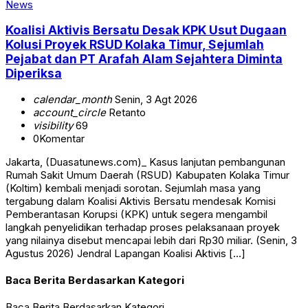
News
Koalisi Aktivis Bersatu Desak KPK Usut Dugaan
Kolusi Proyek RSUD Kolaka Timur, Sejumlah
Pejabat dan PT Arafah Alam Sejahtera Diminta
Diperiksa
calendar_month
Senin, 3 Agt 2026
account_circle
Retanto
visibility
69
0
Komentar
Jakarta, (Duasatunews.com)_ Kasus lanjutan pembangunan
Rumah Sakit Umum Daerah (RSUD) Kabupaten Kolaka Timur
(Koltim) kembali menjadi sorotan. Sejumlah masa yang
tergabung dalam Koalisi Aktivis Bersatu mendesak Komisi
Pemberantasan Korupsi (KPK) untuk segera mengambil
langkah penyelidikan terhadap proses pelaksanaan proyek
yang nilainya disebut mencapai lebih dari Rp30 miliar. (Senin, 3
Agustus 2026) Jendral Lapangan Koalisi Aktivis […]
Baca Berita Berdasarkan Kategori
Baca Berita Berdasarkan Kategori