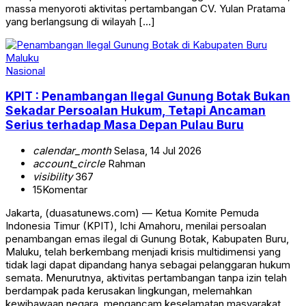
massa menyoroti aktivitas pertambangan CV. Yulan Pratama
yang berlangsung di wilayah […]
Nasional
KPIT : Penambangan Ilegal Gunung Botak Bukan
Sekadar Persoalan Hukum, Tetapi Ancaman
Serius terhadap Masa Depan Pulau Buru
calendar_month
Selasa, 14 Jul 2026
account_circle
Rahman
visibility
367
15
Komentar
Jakarta, (duasatunews.com) — Ketua Komite Pemuda
Indonesia Timur (KPIT), Ichi Amahoru, menilai persoalan
penambangan emas ilegal di Gunung Botak, Kabupaten Buru,
Maluku, telah berkembang menjadi krisis multidimensi yang
tidak lagi dapat dipandang hanya sebagai pelanggaran hukum
semata. Menurutnya, aktivitas pertambangan tanpa izin telah
berdampak pada kerusakan lingkungan, melemahkan
kewibawaan negara, mengancam keselamatan masyarakat,