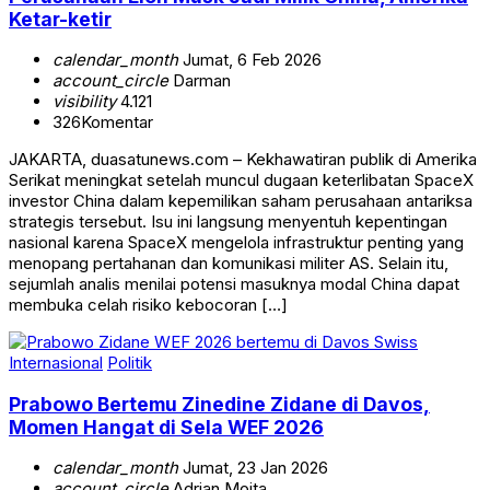
Ketar-ketir
calendar_month
Jumat, 6 Feb 2026
account_circle
Darman
visibility
4.121
326
Komentar
JAKARTA, duasatunews.com – Kekhawatiran publik di Amerika
Serikat meningkat setelah muncul dugaan keterlibatan SpaceX
investor China dalam kepemilikan saham perusahaan antariksa
strategis tersebut. Isu ini langsung menyentuh kepentingan
nasional karena SpaceX mengelola infrastruktur penting yang
menopang pertahanan dan komunikasi militer AS. Selain itu,
sejumlah analis menilai potensi masuknya modal China dapat
membuka celah risiko kebocoran […]
Internasional
Politik
Prabowo Bertemu Zinedine Zidane di Davos,
Momen Hangat di Sela WEF 2026
calendar_month
Jumat, 23 Jan 2026
account_circle
Adrian Moita