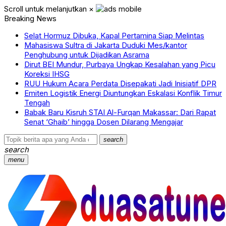
Scroll untuk melanjutkan
×
Breaking News
Selat Hormuz Dibuka, Kapal Pertamina Siap Melintas
Mahasiswa Sultra di Jakarta Duduki Mes/kantor
Penghubung untuk Dijadikan Asrama
Dirut BEI Mundur, Purbaya Ungkap Kesalahan yang Picu
Koreksi IHSG
RUU Hukum Acara Perdata Disepakati Jadi Inisiatif DPR
Emiten Logistik Energi Diuntungkan Eskalasi Konflik Timur
Tengah
Babak Baru Kisruh STAI Al-Furqan Makassar: Dari Rapat
Senat ‘Ghaib’ hingga Dosen Dilarang Mengajar
search
search
menu