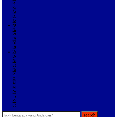
lewat
Kerja
Sama
Danantara–
Arm
NUKLIR
DAN
PARA
PEMIMPIN
BESAR
DUNIA
Warga
Desa
Bumi
Etam
Desak
PT
Ganda
Alam
Makmur
Prioritaskan
Tenaga
Kerja
Lokal
search