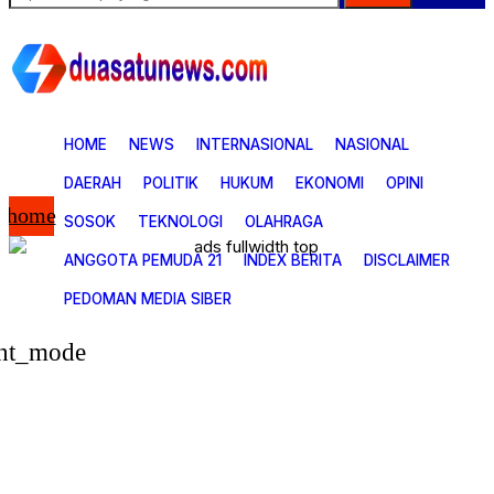
HOME
NEWS
INTERNASIONAL
NASIONAL
DAERAH
POLITIK
HUKUM
EKONOMI
OPINI
home
SOSOK
TEKNOLOGI
OLAHRAGA
ANGGOTA PEMUDA 21
INDEX BERITA
DISCLAIMER
21 News
Bencana Alam
PEDOMAN MEDIA SIBER
Budaya
Carita dari duasatunews.com
Daerah
ght_mode
Edukasi
Ekonomi
Ekonomi & Bisnis
Energi
Gadgets
Hiburan
Hukum
Humaniora