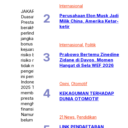
2026
Internasional
JAKARTA,
Perusahaan Elon Musk Jadi
Duasatunews.com –
Milik China, Amerika Ketar-
Prestasi atlet sering
ketir
berakhir tanpa
perlindungan finansial
jangka panjang. Karena itu,
bonus besar pasca-
Internasional
Politik
kejuaraan kerap memicu
Prabowo Bertemu Zinedine
risiko baru. Terutama,
Zidane di Davos, Momen
risiko muncul ketika atlet
Hangat di Sela WEF 2026
tidak memiliki pemahaman
pengelolaan keuangan. Isu
ini penting seiring capaian
Indonesia di SEA Games
Opini
Otomotif
2025 Thailand. Selain
membawa kebanggaan,
KEKAGUMAN TERHADAP
prestasi tersebut juga
DUNIA OTOMOTIF
menghadirkan apresiasi
finansial signifikan.
Namun, banyak atlet
21 News
Pendidikan
belum […]
LINK PENDAFTARAN