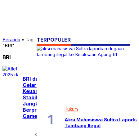
Sport
Technology
Teknologi
Teknologi & Bisnis
Transportasi
Travel
Trends
Uncategorized
Beranda
»
Tag
TERPOPULER
War
"BRI"
BRI
BRI dan Kemenpora
Gelar Literasi
Keuangan, Dukung
Stabilitas Finansial
Jangka Panjang Atlet
Berprestasi SEA
Hukum
Games 2025
Aksi Mahasiswa Sultra Laporka
Tambang Ilegal
Sabtu,
10
calendar_month
Jan