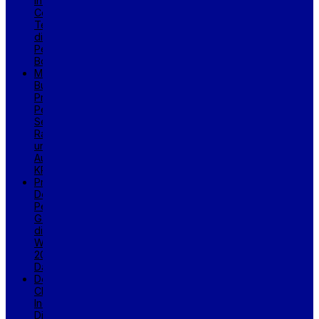
Intan
Celebes
Tenggelam
di
Perairan
Bombana
Mensos
Buka
Proses
Pengadaan
Sekolah
Rakyat
untuk
Audit
KPK
Prabowo
Dewan
Perdamaian
Gaza
di
WEF
2026
Davos
Desain
Chip
Indonesia
Didorong