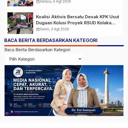
Turun
calendar_month
Selasa, 4 Agt 2026
Koalisi Aktivis Bersatu Desak KPK Usut
Dugaan Kolusi Proyek RSUD Kolaka
Timur, Sejumlah Pejabat dan PT
calendar_month
Senin, 3 Agt 2026
Arafah Alam Sejahtera Diminta
BACA BERITA BERDASARKAN KATEGORI
Diperiksa
Baca Berita Berdasarkan Kategori