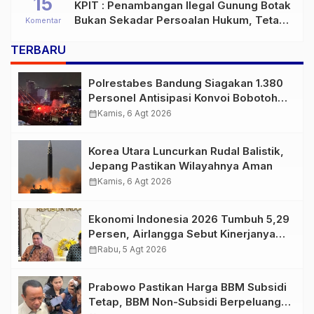
15
KPIT : Penambangan Ilegal Gunung Botak
Bukan Sekadar Persoalan Hukum, Tetapi
Komentar
Ancaman Serius terhadap Masa Depan
TERBARU
Pulau Buru
Polrestabes Bandung Siagakan 1.380
Personel Antisipasi Konvoi Bobotoh
Usai Final Piala Presiden
calendar_month
Kamis, 6 Agt 2026
Korea Utara Luncurkan Rudal Balistik,
Jepang Pastikan Wilayahnya Aman
calendar_month
Kamis, 6 Agt 2026
Ekonomi Indonesia 2026 Tumbuh 5,29
Persen, Airlangga Sebut Kinerjanya
Lampaui Rata-Rata Global
calendar_month
Rabu, 5 Agt 2026
Prabowo Pastikan Harga BBM Subsidi
Tetap, BBM Non-Subsidi Berpeluang