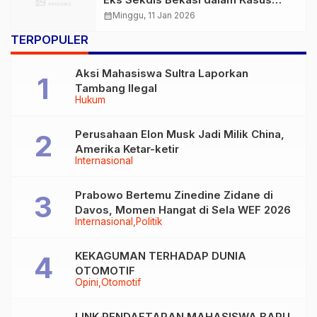
Suap Bupati Nonaktif Ade Kuswara
calendar_month
Minggu, 11 Jan 2026
TERPOPULER
Aksi Mahasiswa Sultra Laporkan
Tambang Ilegal
Hukum
Perusahaan Elon Musk Jadi Milik China,
Amerika Ketar-ketir
Internasional
Prabowo Bertemu Zinedine Zidane di
Davos, Momen Hangat di Sela WEF 2026
Internasional
Politik
KEKAGUMAN TERHADAP DUNIA
OTOMOTIF
Opini
Otomotif
LINK PENDAFTARAN MAHASISWA BARU