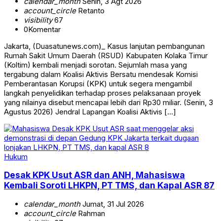
calendar_month
Senin, 3 Agt 2026
account_circle
Retanto
visibility
67
0
Komentar
Jakarta, (Duasatunews.com)_ Kasus lanjutan pembangunan
Rumah Sakit Umum Daerah (RSUD) Kabupaten Kolaka Timur
(Koltim) kembali menjadi sorotan. Sejumlah masa yang
tergabung dalam Koalisi Aktivis Bersatu mendesak Komisi
Pemberantasan Korupsi (KPK) untuk segera mengambil
langkah penyelidikan terhadap proses pelaksanaan proyek
yang nilainya disebut mencapai lebih dari Rp30 miliar. (Senin, 3
Agustus 2026) Jendral Lapangan Koalisi Aktivis […]
Hukum
Desak KPK Usut ASR dan ANH, Mahasiswa
Kembali Soroti LHKPN, PT TMS, dan Kapal ASR 87
calendar_month
Jumat, 31 Jul 2026
account_circle
Rahman