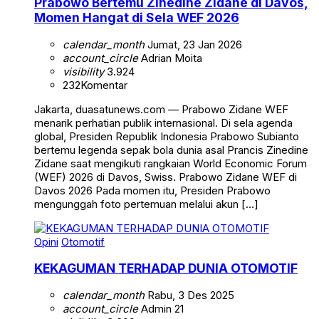
Prabowo Bertemu Zinedine Zidane di Davos,
Momen Hangat di Sela WEF 2026
calendar_month
Jumat, 23 Jan 2026
account_circle
Adrian Moita
visibility
3.924
232
Komentar
Jakarta, duasatunews.com — Prabowo Zidane WEF
menarik perhatian publik internasional. Di sela agenda
global, Presiden Republik Indonesia Prabowo Subianto
bertemu legenda sepak bola dunia asal Prancis Zinedine
Zidane saat mengikuti rangkaian World Economic Forum
(WEF) 2026 di Davos, Swiss. Prabowo Zidane WEF di
Davos 2026 Pada momen itu, Presiden Prabowo
mengunggah foto pertemuan melalui akun […]
Opini
Otomotif
KEKAGUMAN TERHADAP DUNIA OTOMOTIF
calendar_month
Rabu, 3 Des 2025
account_circle
Admin 21