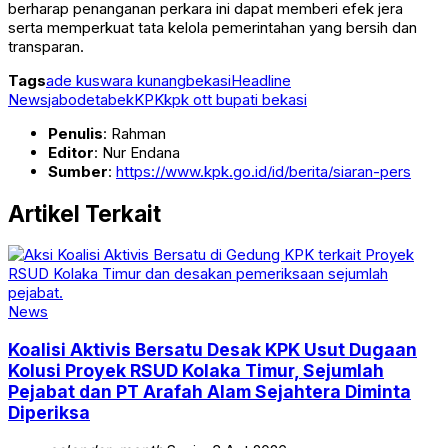
berharap penanganan perkara ini dapat memberi efek jera
serta memperkuat tata kelola pemerintahan yang bersih dan
transparan.
Tags
ade kuswara kunang
bekasi
Headline
News
jabodetabek
KPK
kpk ott bupati bekasi
Penulis
: Rahman
Editor
: Nur Endana
Sumber
:
https://www.kpk.go.id/id/berita/siaran-pers
Artikel Terkait
News
Koalisi Aktivis Bersatu Desak KPK Usut Dugaan
Kolusi Proyek RSUD Kolaka Timur, Sejumlah
Pejabat dan PT Arafah Alam Sejahtera Diminta
Diperiksa