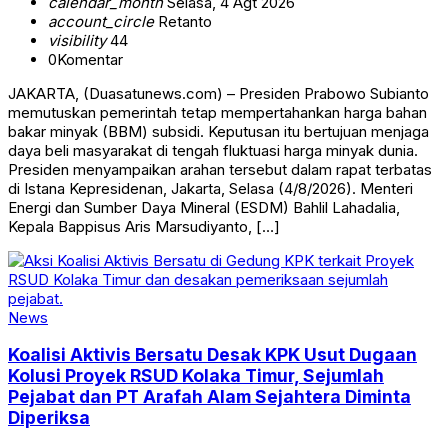
calendar_month
Selasa, 4 Agt 2026
account_circle
Retanto
visibility
44
0
Komentar
JAKARTA, (Duasatunews.com) – Presiden Prabowo Subianto
memutuskan pemerintah tetap mempertahankan harga bahan
bakar minyak (BBM) subsidi. Keputusan itu bertujuan menjaga
daya beli masyarakat di tengah fluktuasi harga minyak dunia.
Presiden menyampaikan arahan tersebut dalam rapat terbatas
di Istana Kepresidenan, Jakarta, Selasa (4/8/2026). Menteri
Energi dan Sumber Daya Mineral (ESDM) Bahlil Lahadalia,
Kepala Bappisus Aris Marsudiyanto, […]
News
Koalisi Aktivis Bersatu Desak KPK Usut Dugaan
Kolusi Proyek RSUD Kolaka Timur, Sejumlah
Pejabat dan PT Arafah Alam Sejahtera Diminta
Diperiksa