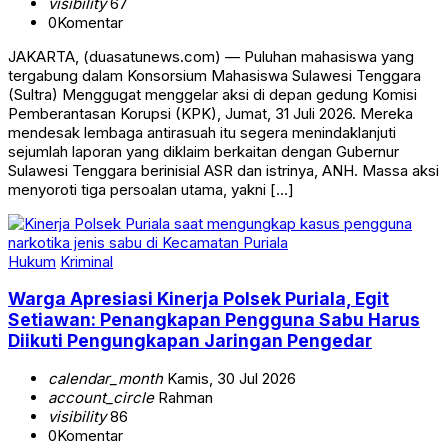
visibility
67
0
Komentar
JAKARTA, (duasatunews.com) — Puluhan mahasiswa yang
tergabung dalam Konsorsium Mahasiswa Sulawesi Tenggara
(Sultra) Menggugat menggelar aksi di depan gedung Komisi
Pemberantasan Korupsi (KPK), Jumat, 31 Juli 2026. Mereka
mendesak lembaga antirasuah itu segera menindaklanjuti
sejumlah laporan yang diklaim berkaitan dengan Gubernur
Sulawesi Tenggara berinisial ASR dan istrinya, ANH. Massa aksi
menyoroti tiga persoalan utama, yakni […]
Hukum
Kriminal
Warga Apresiasi Kinerja Polsek Puriala, Egit
Setiawan: Penangkapan Pengguna Sabu Harus
Diikuti Pengungkapan Jaringan Pengedar
calendar_month
Kamis, 30 Jul 2026
account_circle
Rahman
visibility
86
0
Komentar