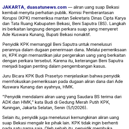
JAKARTA, duasatunews.com
— aliran uang suap Bekasi
kembali menyita perhatian publik.
Komisi Pemberantasan
Korupsi
(KPK) memeriksa mantan Sekretaris Dinas Cipta Karya
dan Tata Ruang Kabupaten Bekasi, Beni Saputra (BS). Langkah
ini berkaitan langsung dengan perkara suap yang menyeret
Ade Kuswara Kunang
, Bupati Bekasi nonaktif.
Penyidik KPK memanggil Beni Saputra untuk menelusuri
perannya dalam dugaan penerimaan dana. Melalui pemeriksaan
ini, KPK ingin memastikan jalur pergerakan uang yang berkaitan
dengan perkara tersebut. Karena itu, keterangan Beni Saputra
menjadi bagian penting dalam pengembangan kasus.
Juru Bicara KPK
Budi Prasetyo
menjelaskan bahwa penyidik
memfokuskan pemeriksaan pada dugaan aliran dana dari Ade
Kuswara Kunang dan ayahnya, HMK.
“Penyidik mendalami aliran uang yang Saudara BS terima dari
ADK dan HMK,” kata Budi di Gedung Merah Putih KPK,
Kuningan, Jakarta Selatan, Senin (5/1/2026).
Selain itu, penyidik juga menelusuri kemungkinan aliran uang
suap Bekasi mengalir ke pihak lain. KPK tidak ingin berhenti
pada satu nama saja. Oleh sebab itu, penyidik membuka