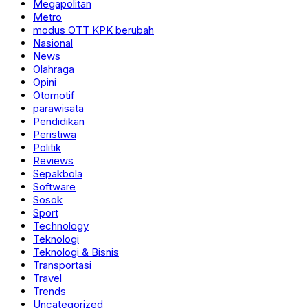
Megapolitan
Metro
modus OTT KPK berubah
Nasional
News
Olahraga
Opini
Otomotif
parawisata
Pendidikan
Peristiwa
Politik
Reviews
Sepakbola
Software
Sosok
Sport
Technology
Teknologi
Teknologi & Bisnis
Transportasi
Travel
Trends
Uncategorized