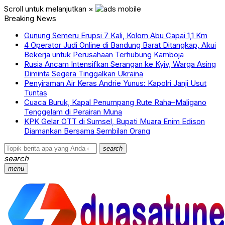
Scroll untuk melanjutkan
×
Breaking News
Gunung Semeru Erupsi 7 Kali, Kolom Abu Capai 1,1 Km
4 Operator Judi Online di Bandung Barat Ditangkap, Akui
Bekerja untuk Perusahaan Terhubung Kamboja
Rusia Ancam Intensifkan Serangan ke Kyiv, Warga Asing
Diminta Segera Tinggalkan Ukraina
Penyiraman Air Keras Andrie Yunus: Kapolri Janji Usut
Tuntas
Cuaca Buruk, Kapal Penumpang Rute Raha–Maligano
Tenggelam di Perairan Muna
KPK Gelar OTT di Sumsel, Bupati Muara Enim Edison
Diamankan Bersama Sembilan Orang
search
search
menu