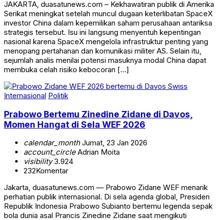
JAKARTA, duasatunews.com – Kekhawatiran publik di Amerika
Serikat meningkat setelah muncul dugaan keterlibatan SpaceX
investor China dalam kepemilikan saham perusahaan antariksa
strategis tersebut. Isu ini langsung menyentuh kepentingan
nasional karena SpaceX mengelola infrastruktur penting yang
menopang pertahanan dan komunikasi militer AS. Selain itu,
sejumlah analis menilai potensi masuknya modal China dapat
membuka celah risiko kebocoran […]
Internasional
Politik
Prabowo Bertemu Zinedine Zidane di Davos,
Momen Hangat di Sela WEF 2026
calendar_month
Jumat, 23 Jan 2026
account_circle
Adrian Moita
visibility
3.924
232
Komentar
Jakarta, duasatunews.com — Prabowo Zidane WEF menarik
perhatian publik internasional. Di sela agenda global, Presiden
Republik Indonesia Prabowo Subianto bertemu legenda sepak
bola dunia asal Prancis Zinedine Zidane saat mengikuti