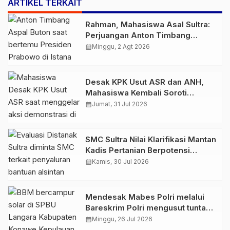
ARTIKEL TERKAIT
Rahman, Mahasiswa Asal Sultra:
Perjuangan Anton Timbang
Membawa Aspal Buton ke
calendar_month
Minggu, 2 Agt 2026
Tingkat Nasional Patut
Diapresiasi
Desak KPK Usut ASR dan ANH,
Mahasiswa Kembali Soroti
LHKPN, PT TMS, dan Kapal ASR
calendar_month
Jumat, 31 Jul 2026
87
SMC Sultra Nilai Klarifikasi Mantan
Kadis Pertanian Berpotensi
Menyesatkan Persepsi Publik,
calendar_month
Kamis, 30 Jul 2026
Minta Gubernur Evaluasi Pejabat
Distanak Sultra
Mendesak Mabes Polri melalui
Bareskrim Polri mengusut tuntas
dugaan penjualan BBM
calendar_month
Minggu, 26 Jul 2026
bercampur solar di SPBU