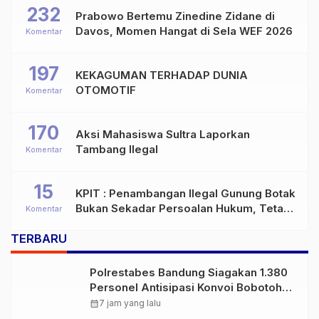
232
Prabowo Bertemu Zinedine Zidane di
Davos, Momen Hangat di Sela WEF 2026
Komentar
197
KEKAGUMAN TERHADAP DUNIA
OTOMOTIF
Komentar
170
Aksi Mahasiswa Sultra Laporkan
Tambang Ilegal
Komentar
15
KPIT : Penambangan Ilegal Gunung Botak
Bukan Sekadar Persoalan Hukum, Tetapi
Komentar
Ancaman Serius terhadap Masa Depan
TERBARU
Pulau Buru
Polrestabes Bandung Siagakan 1.380
Personel Antisipasi Konvoi Bobotoh
Usai Final Piala Presiden
calendar_month
7 jam yang lalu