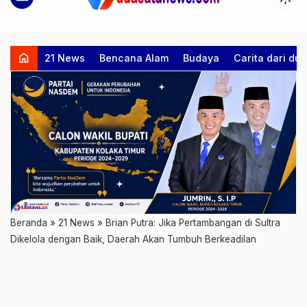
home
21 News
Bencana Alam
Budaya
Carita dari d
Beranda
»
21 News
»
Brian Putra: Jika Pertambangan di Sultra
Dikelola dengan Baik, Daerah Akan Tumbuh Berkeadilan