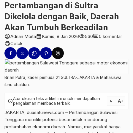
Pertambangan di Sultra
Dikelola dengan Baik, Daerah
Akan Tumbuh Berkeadilan
account_circle
calendar_month
visibility
comment
Adrian Moita
Kamis, 8 Jan 2026
530
0 komentar
print
Cetak
Brian Putra, kader pemuda 21 SULTRA-JAKARTA & Mahasiswa
ibnu chaldun.
Atur ukuran teks artikel ini untuk mendapatkan
text_increase
info
text_decrease
pengalaman membaca terbaik.
JAKARTA, duasatunews.com – Pertambangan Sulawesi
Tenggara memiliki potensi besar untuk mendorong
pertumbuhan ekonomi daerah. Namun, masyarakat hanya