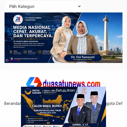
× Tutup Iklan
Beranda
Artikel Anggota
Cari Anggota
Disclaimer
Grup Anggota Defau