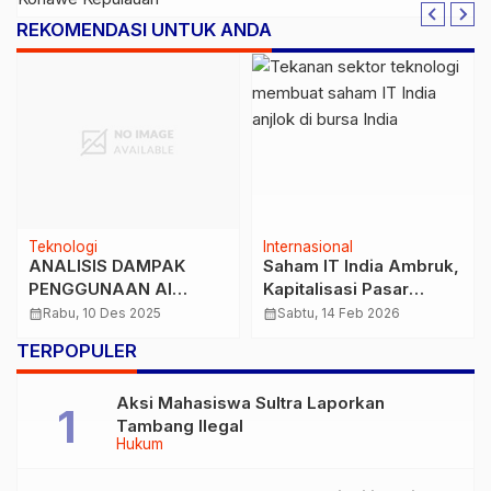
Langara, Kabupaten Konawe
REKOMENDASI UNTUK ANDA
Kepulauan
Teknologi
Internasional
ANALISIS DAMPAK
Saham IT India Ambruk,
PENGGUNAAN AI
Kapitalisasi Pasar
TERHADAP
Hilang Rp840,9 Triliun
calendar_month
Rabu, 10 Des 2025
calendar_month
Sabtu, 14 Feb 2026
PRODUKTIVITAS
Akibat Kekhawatiran AI
TERPOPULER
MANUSIA
Aksi Mahasiswa Sultra Laporkan
Tambang Ilegal
Hukum