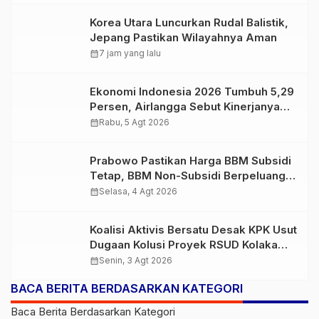
Korea Utara Luncurkan Rudal Balistik,
Jepang Pastikan Wilayahnya Aman
calendar_month
7 jam yang lalu
Ekonomi Indonesia 2026 Tumbuh 5,29
Persen, Airlangga Sebut Kinerjanya
Lampaui Rata-Rata Global
calendar_month
Rabu, 5 Agt 2026
Prabowo Pastikan Harga BBM Subsidi
Tetap, BBM Non-Subsidi Berpeluang
Turun
calendar_month
Selasa, 4 Agt 2026
Koalisi Aktivis Bersatu Desak KPK Usut
Dugaan Kolusi Proyek RSUD Kolaka
Timur, Sejumlah Pejabat dan PT
calendar_month
Senin, 3 Agt 2026
Arafah Alam Sejahtera Diminta
BACA BERITA BERDASARKAN KATEGORI
Diperiksa
Baca Berita Berdasarkan Kategori