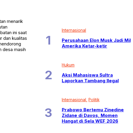
an menarik
utan
Internasional
batan ini saat
 dan kualitas
Perusahaan Elon Musk Jadi Mili
 mendorong
Amerika Ketar-ketir
h desa masih
Hukum
Aksi Mahasiswa Sultra
Laporkan Tambang Ilegal
Internasional
Politik
Prabowo Bertemu Zinedine
Zidane di Davos, Momen
Hangat di Sela WEF 2026