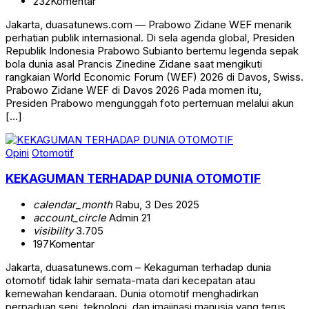
232
Komentar
Jakarta, duasatunews.com — Prabowo Zidane WEF menarik
perhatian publik internasional. Di sela agenda global, Presiden
Republik Indonesia Prabowo Subianto bertemu legenda sepak
bola dunia asal Prancis Zinedine Zidane saat mengikuti
rangkaian World Economic Forum (WEF) 2026 di Davos, Swiss.
Prabowo Zidane WEF di Davos 2026 Pada momen itu,
Presiden Prabowo mengunggah foto pertemuan melalui akun
[…]
Opini
Otomotif
KEKAGUMAN TERHADAP DUNIA OTOMOTIF
calendar_month
Rabu, 3 Des 2025
account_circle
Admin 21
visibility
3.705
197
Komentar
Jakarta, duasatunews.com – Kekaguman terhadap dunia
otomotif tidak lahir semata-mata dari kecepatan atau
kemewahan kendaraan. Dunia otomotif menghadirkan
perpaduan seni, teknologi, dan imajinasi manusia yang terus