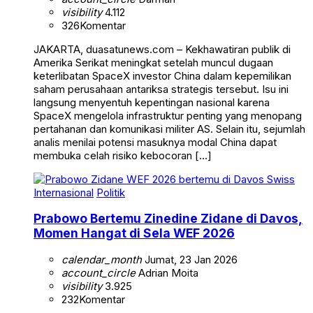
visibility
4.112
326
Komentar
JAKARTA, duasatunews.com – Kekhawatiran publik di
Amerika Serikat meningkat setelah muncul dugaan
keterlibatan SpaceX investor China dalam kepemilikan
saham perusahaan antariksa strategis tersebut. Isu ini
langsung menyentuh kepentingan nasional karena
SpaceX mengelola infrastruktur penting yang menopang
pertahanan dan komunikasi militer AS. Selain itu, sejumlah
analis menilai potensi masuknya modal China dapat
membuka celah risiko kebocoran […]
Internasional
Politik
Prabowo Bertemu Zinedine Zidane di Davos,
Momen Hangat di Sela WEF 2026
calendar_month
Jumat, 23 Jan 2026
account_circle
Adrian Moita
visibility
3.925
232
Komentar