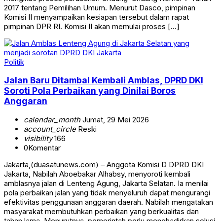
2017 tentang Pemilihan Umum. Menurut Dasco, pimpinan
Komisi II menyampaikan kesiapan tersebut dalam rapat
pimpinan DPR RI. Komisi II akan memulai proses […]
Politik
Jalan Baru Ditambal Kembali Amblas, DPRD DKI
Soroti Pola Perbaikan yang Dinilai Boros
Anggaran
calendar_month
Jumat, 29 Mei 2026
account_circle
Reski
visibility
166
0
Komentar
Jakarta,(duasatunews.com) – Anggota Komisi D DPRD DKI
Jakarta, Nabilah Aboebakar Alhabsy, menyoroti kembali
amblasnya jalan di Lenteng Agung, Jakarta Selatan. Ia menilai
pola perbaikan jalan yang tidak menyeluruh dapat mengurangi
efektivitas penggunaan anggaran daerah. Nabilah mengatakan
masyarakat membutuhkan perbaikan yang berkualitas dan
tahan lama. Menurutnya, pemerintah perlu menghadirkan solusi