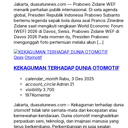
Jakarta, duasatunews.com — Prabowo Zidane WEF
menarik perhatian publik internasional. Di sela agenda
global, Presiden Republik Indonesia Prabowo Subianto
bertemu legenda sepak bola dunia asal Prancis Zinedine
Zidane saat mengikuti rangkaian World Economic Forum
(WEF) 2026 di Davos, Swiss. Prabowo Zidane WEF di
Davos 2026 Pada momen itu, Presiden Prabowo
mengunggah foto pertemuan melalui akun […]
Opini
Otomotif
KEKAGUMAN TERHADAP DUNIA OTOMOTIF
calendar_month
Rabu, 3 Des 2025
account_circle
Admin 21
visibility
3.700
197
Komentar
Jakarta, duasatunews.com – Kekaguman terhadap dunia
otomotif tidak lahir semata-mata dari kecepatan atau
kemewahan kendaraan. Dunia otomotif menghadirkan
perpaduan seni, teknologi, dan imajinasi manusia yang
terus berkembang. Perkembangan ini juga sejalan