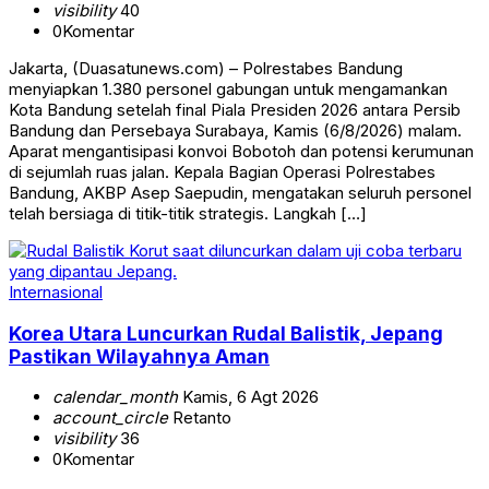
visibility
40
0
Komentar
Jakarta, (Duasatunews.com) – Polrestabes Bandung
menyiapkan 1.380 personel gabungan untuk mengamankan
Kota Bandung setelah final Piala Presiden 2026 antara Persib
Bandung dan Persebaya Surabaya, Kamis (6/8/2026) malam.
Aparat mengantisipasi konvoi Bobotoh dan potensi kerumunan
di sejumlah ruas jalan. Kepala Bagian Operasi Polrestabes
Bandung, AKBP Asep Saepudin, mengatakan seluruh personel
telah bersiaga di titik-titik strategis. Langkah […]
Internasional
Korea Utara Luncurkan Rudal Balistik, Jepang
Pastikan Wilayahnya Aman
calendar_month
Kamis, 6 Agt 2026
account_circle
Retanto
visibility
36
0
Komentar