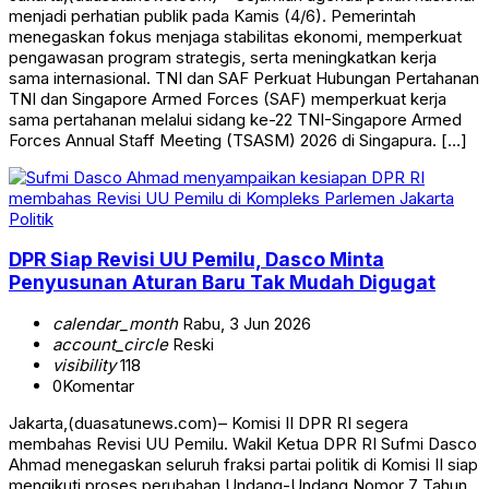
menjadi perhatian publik pada Kamis (4/6). Pemerintah
menegaskan fokus menjaga stabilitas ekonomi, memperkuat
pengawasan program strategis, serta meningkatkan kerja
sama internasional. TNI dan SAF Perkuat Hubungan Pertahanan
TNI dan Singapore Armed Forces (SAF) memperkuat kerja
sama pertahanan melalui sidang ke-22 TNI-Singapore Armed
Forces Annual Staff Meeting (TSASM) 2026 di Singapura. […]
Politik
DPR Siap Revisi UU Pemilu, Dasco Minta
Penyusunan Aturan Baru Tak Mudah Digugat
calendar_month
Rabu, 3 Jun 2026
account_circle
Reski
visibility
118
0
Komentar
Jakarta,(duasatunews.com)– Komisi II DPR RI segera
membahas Revisi UU Pemilu. Wakil Ketua DPR RI Sufmi Dasco
Ahmad menegaskan seluruh fraksi partai politik di Komisi II siap
mengikuti proses perubahan Undang-Undang Nomor 7 Tahun