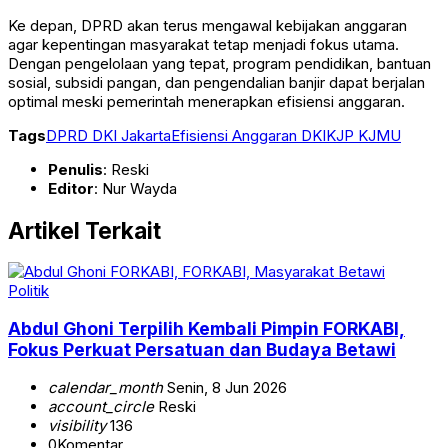
Ke depan, DPRD akan terus mengawal kebijakan anggaran
agar kepentingan masyarakat tetap menjadi fokus utama.
Dengan pengelolaan yang tepat, program pendidikan, bantuan
sosial, subsidi pangan, dan pengendalian banjir dapat berjalan
optimal meski pemerintah menerapkan efisiensi anggaran.
Tags
DPRD DKI Jakarta
Efisiensi Anggaran DKI
KJP KJMU
Penulis
: Reski
Editor
: Nur Wayda
Artikel Terkait
Politik
Abdul Ghoni Terpilih Kembali Pimpin FORKABI,
Fokus Perkuat Persatuan dan Budaya Betawi
calendar_month
Senin, 8 Jun 2026
account_circle
Reski
visibility
136
0
Komentar