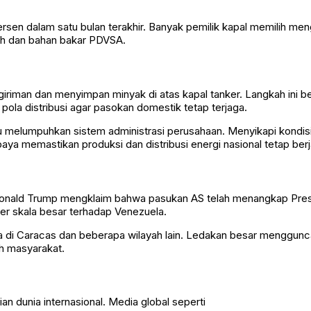
sen dalam satu bulan terakhir. Banyak pemilik kapal memilih meng
ah dan bahan bakar PDVSA.
man dan menyimpan minyak di atas kapal tanker. Langkah ini be
pola distribusi agar pasokan domestik tetap terjaga.
lu melumpuhkan sistem administrasi perusahaan. Menyikapi kondi
a memastikan produksi dan distribusi energi nasional tetap berj
S Donald Trump mengklaim bahwa pasukan AS telah menangkap Pre
ter skala besar terhadap Venezuela.
a di Caracas dan beberapa wilayah lain. Ledakan besar menggunca
ah masyarakat.
n dunia internasional. Media global seperti