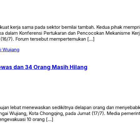
t kerja sama pada sektor bernilai tambah. Kedua pihak mempriori
uka dalam Konferensi Pertukaran dan Pencocokan Mekanisme Ker
 (16/7). Forum tersebut mempertemukan […]
ewas dan 34 Orang Masih Hilang
hujan lebat menewaskan sedikitnya delapan orang dan menyebabka
ai Wujiang, Kota Chongqing, pada Jumat (17/7). Media pemerint
ngevakuasi 10 orang […]