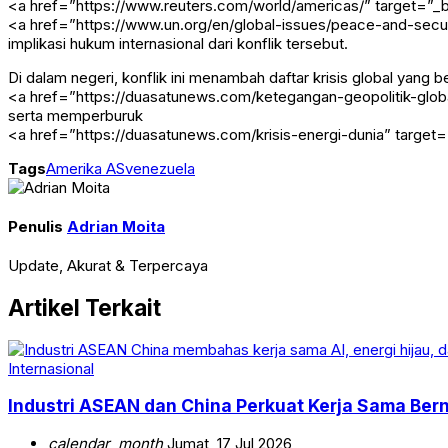
<a href=”https://www.reuters.com/world/americas/” target=”_b
<a href=”https://www.un.org/en/global-issues/peace-and-secur
implikasi hukum internasional dari konflik tersebut.
Di dalam negeri, konflik ini menambah daftar krisis global yang
<a href=”https://duasatunews.com/ketegangan-geopolitik-globa
serta memperburuk
<a href=”https://duasatunews.com/krisis-energi-dunia” target=”
Tags
Amerika AS
venezuela
Penulis
Adrian Moita
Update, Akurat & Terpercaya
Artikel Terkait
Internasional
Industri ASEAN dan China Perkuat Kerja Sama Berni
calendar_month
Jumat, 17 Jul 2026