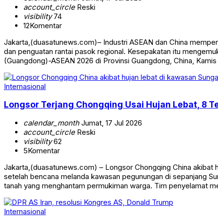
account_circle
Reski
visibility
74
12
Komentar
Jakarta,(duasatunews.com)– Industri ASEAN dan China memperkua
dan penguatan rantai pasok regional. Kesepakatan itu mengem
(Guangdong)-ASEAN 2026 di Provinsi Guangdong, China, Kamis
Internasional
Longsor Terjang Chongqing Usai Hujan Lebat, 8 T
calendar_month
Jumat, 17 Jul 2026
account_circle
Reski
visibility
62
5
Komentar
Jakarta,(duasatunews.com) – Longsor Chongqing China akibat 
setelah bencana melanda kawasan pegunungan di sepanjang Sung
tanah yang menghantam permukiman warga. Tim penyelamat me
Internasional