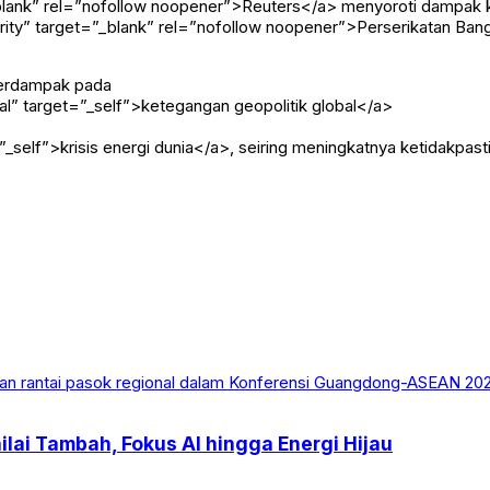
lank” rel=”nofollow noopener”>Reuters</a> menyoroti dampak konf
ity” target=”_blank” rel=”nofollow noopener”>Perserikatan Bang
 berdampak pada
l” target=”_self”>ketegangan geopolitik global</a>
_self”>krisis energi dunia</a>, seiring meningkatnya ketidakpast
lai Tambah, Fokus AI hingga Energi Hijau