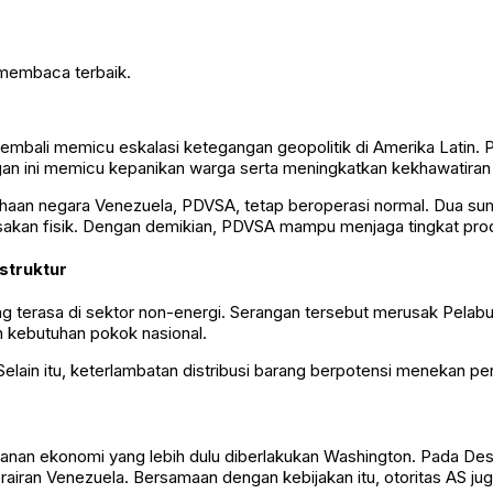
 membaca terbaik.
mbali memicu eskalasi ketegangan geopolitik di Amerika Latin. P
angan ini memicu kepanikan warga serta meningkatkan kekhawatiran
sahaan negara Venezuela,
PDVSA
, tetap beroperasi normal. Dua 
usakan fisik. Dengan demikian, PDVSA mampu menjaga tingkat pro
struktur
ng terasa di sektor non-energi. Serangan tersebut merusak Pela
n kebutuhan pokok nasional.
. Selain itu, keterlambatan distribusi barang berpotensi menekan
h tekanan ekonomi yang lebih dulu diberlakukan Washington. Pada 
rairan Venezuela. Bersamaan dengan kebijakan itu, otoritas AS j