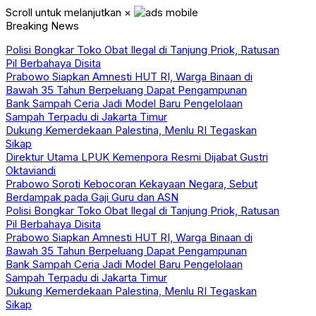
Scroll untuk melanjutkan
×
Breaking News
Polisi Bongkar Toko Obat Ilegal di Tanjung Priok, Ratusan
Pil Berbahaya Disita
Prabowo Siapkan Amnesti HUT RI, Warga Binaan di
Bawah 35 Tahun Berpeluang Dapat Pengampunan
Bank Sampah Ceria Jadi Model Baru Pengelolaan
Sampah Terpadu di Jakarta Timur
Dukung Kemerdekaan Palestina, Menlu RI Tegaskan
Sikap
Direktur Utama LPUK Kemenpora Resmi Dijabat Gustri
Oktaviandi
Prabowo Soroti Kebocoran Kekayaan Negara, Sebut
Berdampak pada Gaji Guru dan ASN
Polisi Bongkar Toko Obat Ilegal di Tanjung Priok, Ratusan
Pil Berbahaya Disita
Prabowo Siapkan Amnesti HUT RI, Warga Binaan di
Bawah 35 Tahun Berpeluang Dapat Pengampunan
Bank Sampah Ceria Jadi Model Baru Pengelolaan
Sampah Terpadu di Jakarta Timur
Dukung Kemerdekaan Palestina, Menlu RI Tegaskan
Sikap