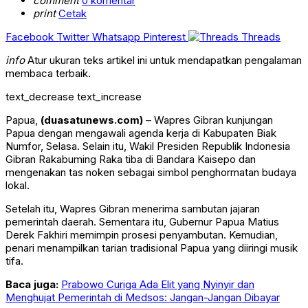
comment
0 komentar
print
Cetak
Facebook
Twitter
Whatsapp
Pinterest
Threads
info
Atur ukuran teks artikel ini untuk mendapatkan pengalaman
membaca terbaik.
text_decrease
text_increase
Papua,
(duasatunews.com)
– Wapres Gibran kunjungan
Papua dengan mengawali agenda kerja di Kabupaten Biak
Numfor, Selasa. Selain itu, Wakil Presiden Republik Indonesia
Gibran Rakabuming Raka
tiba di Bandara Kaisepo dan
mengenakan tas noken sebagai simbol penghormatan budaya
lokal.
Setelah itu, Wapres Gibran menerima sambutan jajaran
pemerintah daerah. Sementara itu, Gubernur Papua
Matius
Derek Fakhiri
memimpin prosesi penyambutan. Kemudian,
penari menampilkan tarian tradisional Papua yang diiringi musik
tifa.
Baca juga:
Prabowo Curiga Ada Elit yang Nyinyir dan
Menghujat Pemerintah di Medsos: Jangan-Jangan Dibayar