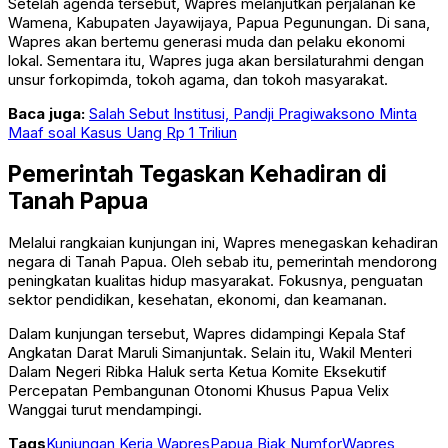
Setelah agenda tersebut, Wapres melanjutkan perjalanan ke
Wamena, Kabupaten Jayawijaya, Papua Pegunungan. Di sana,
Wapres akan bertemu generasi muda dan pelaku ekonomi
lokal. Sementara itu, Wapres juga akan bersilaturahmi dengan
unsur forkopimda, tokoh agama, dan tokoh masyarakat.
Baca juga:
Salah Sebut Institusi, Pandji Pragiwaksono Minta
Maaf soal Kasus Uang Rp 1 Triliun
Pemerintah Tegaskan Kehadiran di
Tanah Papua
Melalui rangkaian kunjungan ini, Wapres menegaskan kehadiran
negara di Tanah Papua. Oleh sebab itu, pemerintah mendorong
peningkatan kualitas hidup masyarakat. Fokusnya, penguatan
sektor pendidikan, kesehatan, ekonomi, dan keamanan.
Dalam kunjungan tersebut, Wapres didampingi Kepala Staf
Angkatan Darat
Maruli Simanjuntak
. Selain itu, Wakil Menteri
Dalam Negeri
Ribka Haluk
serta Ketua Komite Eksekutif
Percepatan Pembangunan Otonomi Khusus Papua
Velix
Wanggai
turut mendampingi.
Tags
Kunjungan Kerja Wapres
Papua Biak Numfor
Wapres