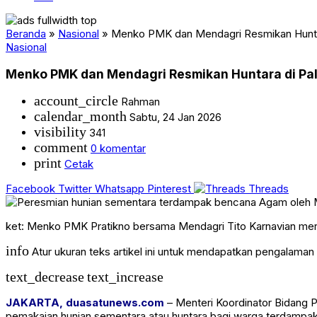
Beranda
»
Nasional
»
Menko PMK dan Mendagri Resmikan Hunt
Nasional
Menko PMK dan Mendagri Resmikan Huntara di P
account_circle
Rahman
calendar_month
Sabtu, 24 Jan 2026
visibility
341
comment
0 komentar
print
Cetak
Facebook
Twitter
Whatsapp
Pinterest
Threads
ket: Menko PMK Pratikno bersama Mendagri Tito Karnavian me
info
Atur ukuran teks artikel ini untuk mendapatkan pengalama
text_decrease
text_increase
JAKARTA, duasatunews.com
– Menteri Koordinator Bidang
pemakaian hunian sementara atau huntara bagi warga terdampa