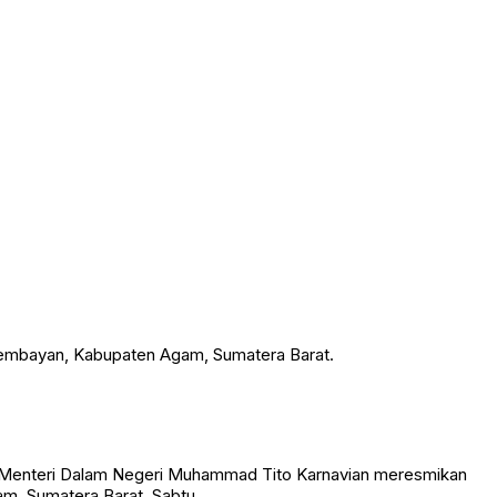
lembayan, Kabupaten Agam, Sumatera Barat.
 Menteri Dalam Negeri Muhammad Tito Karnavian meresmikan
m, Sumatera Barat, Sabtu.