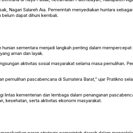
ak, Nagari Salareh Aia. Pemerintah menyediakan huntara sebaga
belum dapat dihuni kembali.
unian sementara menjadi langkah penting dalam mempercepat p
yang aman dan layak.
gsungan aktivitas sosial masyarakat selama masa pemulihan. Pe
patan pemulihan pascabencana di Sumatera Barat,” ujar Pratikno s
gi lintas kementerian dan lembaga dalam penanganan pascabenca
an, kesehatan, serta aktivitas ekonomi masyarakat.
 menekankan peran strategis pemerintah daerah dalam mengelola