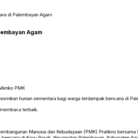
ara di Palembayan Agam
alembayan Agam
resmikan hunian sementara bagi warga terdampak bencana di Pa
n membaca terbaik.
 Pembangunan Manusia dan Kebudayaan (PMK) Pratikno bersama
k bencana di Kayu Pasak, Kecamatan Palembayan, Kabupaten Aga