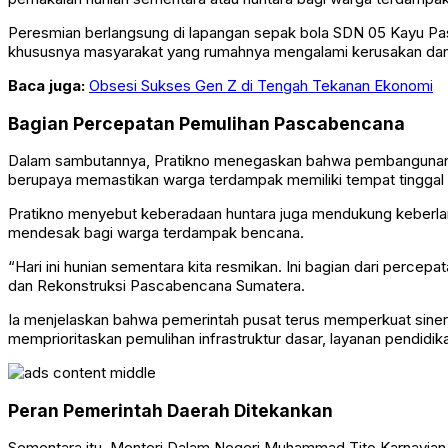
Peresmian berlangsung di lapangan sepak bola SDN 05 Kayu Pas
khususnya masyarakat yang rumahnya mengalami kerusakan dan 
Baca juga:
Obsesi Sukses Gen Z di Tengah Tekanan Ekonomi
Bagian Percepatan Pemulihan Pascabencana
Dalam sambutannya, Pratikno menegaskan bahwa pembangunan h
berupaya memastikan warga terdampak memiliki tempat tinggal 
Pratikno menyebut keberadaan huntara juga mendukung keberlan
mendesak bagi warga terdampak bencana.
“Hari ini hunian sementara kita resmikan. Ini bagian dari perce
dan Rekonstruksi Pascabencana Sumatera.
Ia menjelaskan bahwa pemerintah pusat terus memperkuat siner
memprioritaskan pemulihan infrastruktur dasar, layanan pendidik
Peran Pemerintah Daerah Ditekankan
Sementara itu, Menteri Dalam Negeri Muhammad Tito Karnavian