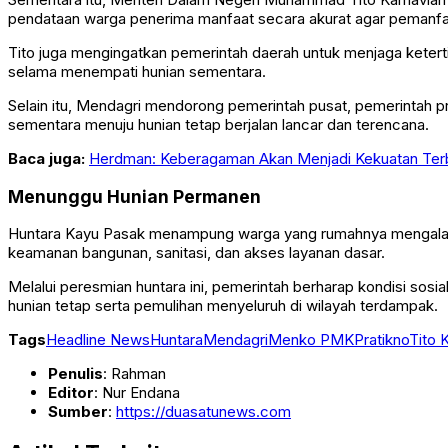
pendataan warga penerima manfaat secara akurat agar pemanfaa
Tito juga mengingatkan pemerintah daerah untuk menjaga keter
selama menempati hunian sementara.
Selain itu, Mendagri mendorong pemerintah pusat, pemerintah pro
sementara menuju hunian tetap berjalan lancar dan terencana.
Baca juga:
Herdman: Keberagaman Akan Menjadi Kekuatan Terb
Menunggu Hunian Permanen
Huntara Kayu Pasak menampung warga yang rumahnya mengalami
keamanan bangunan, sanitasi, dan akses layanan dasar.
Melalui peresmian huntara ini, pemerintah berharap kondisi s
hunian tetap serta pemulihan menyeluruh di wilayah terdampak.
Tags
Headline News
Huntara
Mendagri
Menko PMK
Pratikno
Tito 
Penulis
: Rahman
Editor
: Nur Endana
Sumber
:
https://duasatunews.com