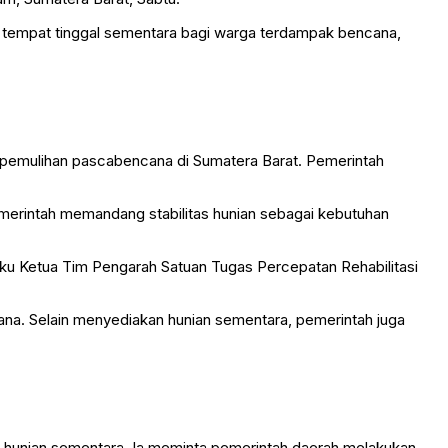
i tempat tinggal sementara bagi warga terdampak bencana,
emulihan pascabencana di Sumatera Barat. Pemerintah
merintah memandang stabilitas hunian sebagai kebutuhan
elaku Ketua Tim Pengarah Satuan Tugas Percepatan Rehabilitasi
na. Selain menyediakan hunian sementara, pemerintah juga
 hunian sementara. Ia meminta pemerintah daerah melakukan