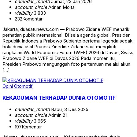
calendar_month
Jumat, 23 Jan 2026
account_circle
Adrian Moita
visibility
3.833
232
Komentar
Jakarta, duasatunews.com — Prabowo Zidane WEF menarik
perhatian publik internasional. Di sela agenda global, Presiden
Republik Indonesia Prabowo Subianto bertemu legenda sepak
bola dunia asal Prancis Zinedine Zidane saat mengikuti
rangkaian World Economic Forum (WEF) 2026 di Davos, Swiss.
Prabowo Zidane WEF di Davos 2026 Pada momen itu,
Presiden Prabowo mengunggah foto pertemuan melalui akun
[…]
Opini
Otomotif
KEKAGUMAN TERHADAP DUNIA OTOMOTIF
calendar_month
Rabu, 3 Des 2025
account_circle
Admin 21
visibility
3.665
197
Komentar