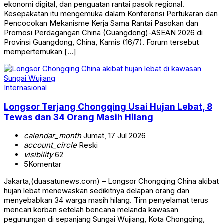
ekonomi digital, dan penguatan rantai pasok regional.
Kesepakatan itu mengemuka dalam Konferensi Pertukaran dan
Pencocokan Mekanisme Kerja Sama Rantai Pasokan dan
Promosi Perdagangan China (Guangdong)-ASEAN 2026 di
Provinsi Guangdong, China, Kamis (16/7). Forum tersebut
mempertemukan […]
Internasional
Longsor Terjang Chongqing Usai Hujan Lebat, 8
Tewas dan 34 Orang Masih Hilang
calendar_month
Jumat, 17 Jul 2026
account_circle
Reski
visibility
62
5
Komentar
Jakarta,(duasatunews.com) – Longsor Chongqing China akibat
hujan lebat menewaskan sedikitnya delapan orang dan
menyebabkan 34 warga masih hilang. Tim penyelamat terus
mencari korban setelah bencana melanda kawasan
pegunungan di sepanjang Sungai Wujiang, Kota Chongqing,