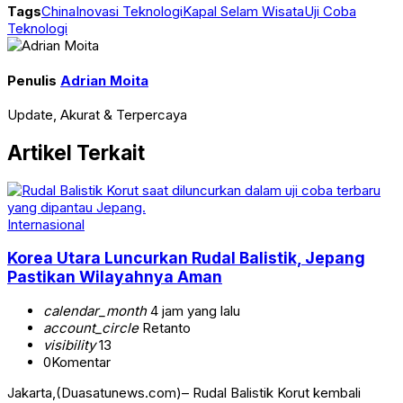
Tags
China
Inovasi Teknologi
Kapal Selam Wisata
Uji Coba
Teknologi
Penulis
Adrian Moita
Update, Akurat & Terpercaya
Artikel Terkait
Internasional
Korea Utara Luncurkan Rudal Balistik, Jepang
Pastikan Wilayahnya Aman
calendar_month
4 jam yang lalu
account_circle
Retanto
visibility
13
0
Komentar
Jakarta,(Duasatunews.com)– Rudal Balistik Korut kembali