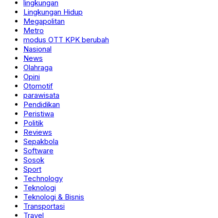
lingkungan
Lingkungan Hidup
Megapolitan
Metro
modus OTT KPK berubah
Nasional
News
Olahraga
Opini
Otomotif
parawisata
Pendidikan
Peristiwa
Politik
Reviews
Sepakbola
Software
Sosok
Sport
Technology
Teknologi
Teknologi & Bisnis
Transportasi
Travel