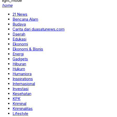
light_mode
home
21 News
Bencana Alam
Budaya
Carita dari duasatunews.com
Daerah
Edukasi
Ekonomi
Ekonomi & Bisnis
Energi
Gadgets
Hiburan
Hukum
Humaniora
Inspirations
Internasional
Investasi
Kesehatan
KPK
Kriminal
Kriminalitas
Lifestyle