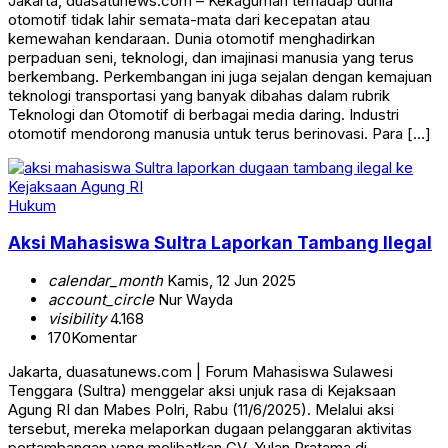
Jakarta, duasatunews.com – Kekaguman terhadap dunia
otomotif tidak lahir semata-mata dari kecepatan atau
kemewahan kendaraan. Dunia otomotif menghadirkan
perpaduan seni, teknologi, dan imajinasi manusia yang terus
berkembang. Perkembangan ini juga sejalan dengan kemajuan
teknologi transportasi yang banyak dibahas dalam rubrik
Teknologi dan Otomotif di berbagai media daring. Industri
otomotif mendorong manusia untuk terus berinovasi. Para […]
Hukum
Aksi Mahasiswa Sultra Laporkan Tambang Ilegal
calendar_month
Kamis, 12 Jun 2025
account_circle
Nur Wayda
visibility
4.168
170
Komentar
Jakarta, duasatunews.com | Forum Mahasiswa Sulawesi
Tenggara (Sultra) menggelar aksi unjuk rasa di Kejaksaan
Agung RI dan Mabes Polri, Rabu (11/6/2025). Melalui aksi
tersebut, mereka melaporkan dugaan pelanggaran aktivitas
pertambangan yang melibatkan CV. Yulan Pratama di