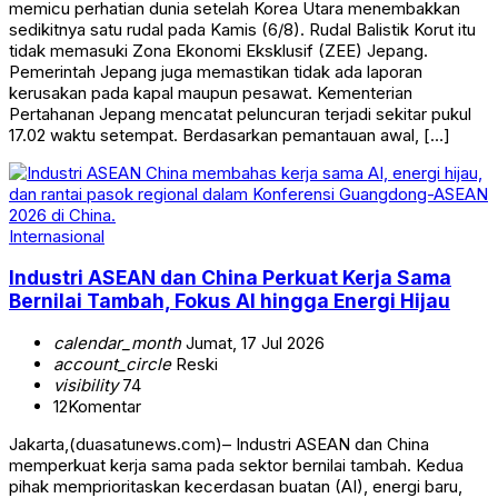
memicu perhatian dunia setelah Korea Utara menembakkan
sedikitnya satu rudal pada Kamis (6/8). Rudal Balistik Korut itu
tidak memasuki Zona Ekonomi Eksklusif (ZEE) Jepang.
Pemerintah Jepang juga memastikan tidak ada laporan
kerusakan pada kapal maupun pesawat. Kementerian
Pertahanan Jepang mencatat peluncuran terjadi sekitar pukul
17.02 waktu setempat. Berdasarkan pemantauan awal, […]
Internasional
Industri ASEAN dan China Perkuat Kerja Sama
Bernilai Tambah, Fokus AI hingga Energi Hijau
calendar_month
Jumat, 17 Jul 2026
account_circle
Reski
visibility
74
12
Komentar
Jakarta,(duasatunews.com)– Industri ASEAN dan China
memperkuat kerja sama pada sektor bernilai tambah. Kedua
pihak memprioritaskan kecerdasan buatan (AI), energi baru,