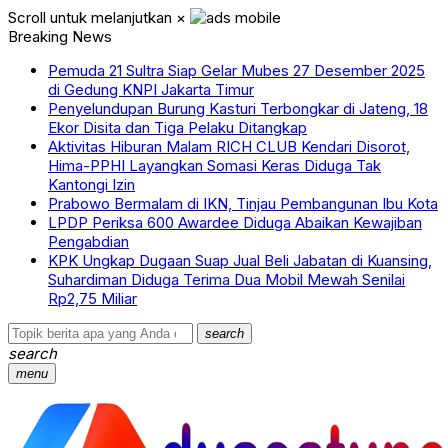
Scroll untuk melanjutkan
×
Breaking News
Pemuda 21 Sultra Siap Gelar Mubes 27 Desember 2025
di Gedung KNPI Jakarta Timur
Penyelundupan Burung Kasturi Terbongkar di Jateng, 18
Ekor Disita dan Tiga Pelaku Ditangkap
Aktivitas Hiburan Malam RICH CLUB Kendari Disorot,
Hima-PPHI Layangkan Somasi Keras Diduga Tak
Kantongi Izin
Prabowo Bermalam di IKN, Tinjau Pembangunan Ibu Kota
LPDP Periksa 600 Awardee Diduga Abaikan Kewajiban
Pengabdian
KPK Ungkap Dugaan Suap Jual Beli Jabatan di Kuansing,
Suhardiman Diduga Terima Dua Mobil Mewah Senilai
Rp2,75 Miliar
search
search
menu