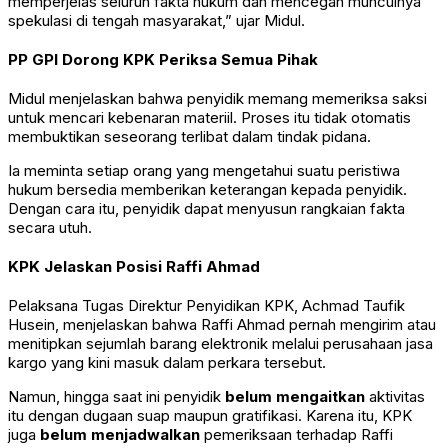
memperjelas seluruh fakta hukum dan mencegah munculnya
spekulasi di tengah masyarakat,” ujar Midul.
PP GPI Dorong KPK Periksa Semua Pihak
Midul menjelaskan bahwa penyidik memang memeriksa saksi
untuk mencari kebenaran materiil. Proses itu tidak otomatis
membuktikan seseorang terlibat dalam tindak pidana.
Ia meminta setiap orang yang mengetahui suatu peristiwa
hukum bersedia memberikan keterangan kepada penyidik.
Dengan cara itu, penyidik dapat menyusun rangkaian fakta
secara utuh.
KPK Jelaskan Posisi Raffi Ahmad
Pelaksana Tugas Direktur Penyidikan KPK, Achmad Taufik
Husein, menjelaskan bahwa Raffi Ahmad pernah mengirim atau
menitipkan sejumlah barang elektronik melalui perusahaan jasa
kargo yang kini masuk dalam perkara tersebut.
Namun, hingga saat ini penyidik
belum mengaitkan
aktivitas
itu dengan dugaan suap maupun gratifikasi. Karena itu, KPK
juga
belum menjadwalkan
pemeriksaan terhadap Raffi