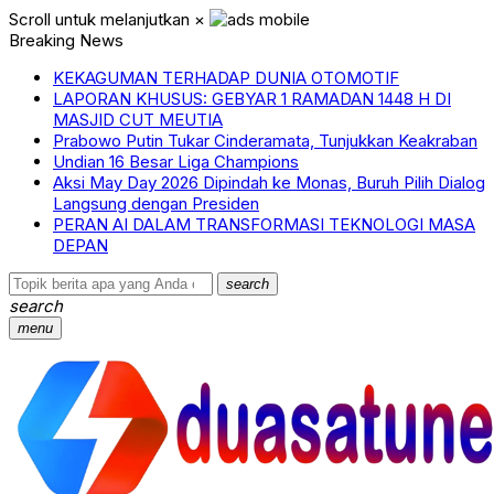
Scroll untuk melanjutkan
×
Breaking News
KEKAGUMAN TERHADAP DUNIA OTOMOTIF
LAPORAN KHUSUS: GEBYAR 1 RAMADAN 1448 H DI
MASJID CUT MEUTIA
Prabowo Putin Tukar Cinderamata, Tunjukkan Keakraban
Undian 16 Besar Liga Champions
Aksi May Day 2026 Dipindah ke Monas, Buruh Pilih Dialog
Langsung dengan Presiden
PERAN AI DALAM TRANSFORMASI TEKNOLOGI MASA
DEPAN
search
search
menu