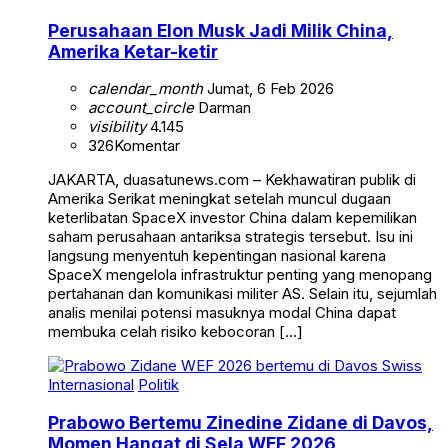
Perusahaan Elon Musk Jadi Milik China,
Amerika Ketar-ketir
calendar_month
Jumat, 6 Feb 2026
account_circle
Darman
visibility
4.145
326
Komentar
JAKARTA, duasatunews.com – Kekhawatiran publik di
Amerika Serikat meningkat setelah muncul dugaan
keterlibatan SpaceX investor China dalam kepemilikan
saham perusahaan antariksa strategis tersebut. Isu ini
langsung menyentuh kepentingan nasional karena
SpaceX mengelola infrastruktur penting yang menopang
pertahanan dan komunikasi militer AS. Selain itu, sejumlah
analis menilai potensi masuknya modal China dapat
membuka celah risiko kebocoran […]
Internasional
Politik
Prabowo Bertemu Zinedine Zidane di Davos,
Momen Hangat di Sela WEF 2026