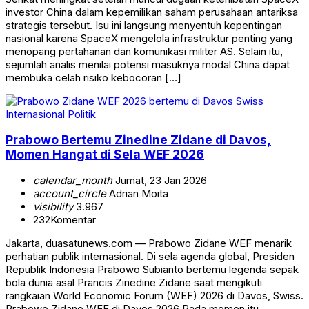
investor China dalam kepemilikan saham perusahaan antariksa
strategis tersebut. Isu ini langsung menyentuh kepentingan
nasional karena SpaceX mengelola infrastruktur penting yang
menopang pertahanan dan komunikasi militer AS. Selain itu,
sejumlah analis menilai potensi masuknya modal China dapat
membuka celah risiko kebocoran […]
Internasional
Politik
Prabowo Bertemu Zinedine Zidane di Davos,
Momen Hangat di Sela WEF 2026
calendar_month
Jumat, 23 Jan 2026
account_circle
Adrian Moita
visibility
3.967
232
Komentar
Jakarta, duasatunews.com — Prabowo Zidane WEF menarik
perhatian publik internasional. Di sela agenda global, Presiden
Republik Indonesia Prabowo Subianto bertemu legenda sepak
bola dunia asal Prancis Zinedine Zidane saat mengikuti
rangkaian World Economic Forum (WEF) 2026 di Davos, Swiss.
Prabowo Zidane WEF di Davos 2026 Pada momen itu,