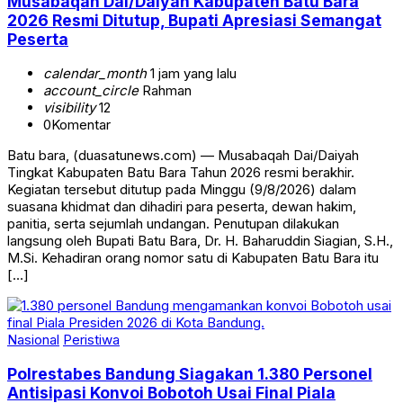
Musabaqah Dai/Daiyah Kabupaten Batu Bara
2026 Resmi Ditutup, Bupati Apresiasi Semangat
Peserta
calendar_month
1 jam yang lalu
account_circle
Rahman
visibility
12
0
Komentar
Batu bara, (duasatunews.com) — Musabaqah Dai/Daiyah
Tingkat Kabupaten Batu Bara Tahun 2026 resmi berakhir.
Kegiatan tersebut ditutup pada Minggu (9/8/2026) dalam
suasana khidmat dan dihadiri para peserta, dewan hakim,
panitia, serta sejumlah undangan. Penutupan dilakukan
langsung oleh Bupati Batu Bara, Dr. H. Baharuddin Siagian, S.H.,
M.Si. Kehadiran orang nomor satu di Kabupaten Batu Bara itu
[…]
Nasional
Peristiwa
Polrestabes Bandung Siagakan 1.380 Personel
Antisipasi Konvoi Bobotoh Usai Final Piala