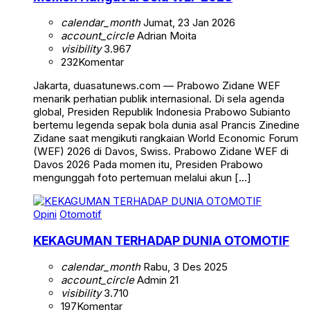
calendar_month
Jumat, 23 Jan 2026
account_circle
Adrian Moita
visibility
3.967
232
Komentar
Jakarta, duasatunews.com — Prabowo Zidane WEF
menarik perhatian publik internasional. Di sela agenda
global, Presiden Republik Indonesia Prabowo Subianto
bertemu legenda sepak bola dunia asal Prancis Zinedine
Zidane saat mengikuti rangkaian World Economic Forum
(WEF) 2026 di Davos, Swiss. Prabowo Zidane WEF di
Davos 2026 Pada momen itu, Presiden Prabowo
mengunggah foto pertemuan melalui akun […]
Opini
Otomotif
KEKAGUMAN TERHADAP DUNIA OTOMOTIF
calendar_month
Rabu, 3 Des 2025
account_circle
Admin 21
visibility
3.710
197
Komentar