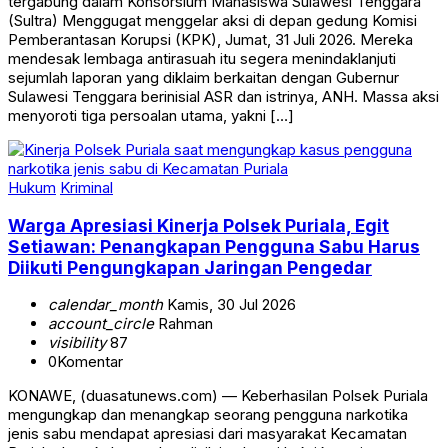
tergabung dalam Konsorsium Mahasiswa Sulawesi Tenggara
(Sultra) Menggugat menggelar aksi di depan gedung Komisi
Pemberantasan Korupsi (KPK), Jumat, 31 Juli 2026. Mereka
mendesak lembaga antirasuah itu segera menindaklanjuti
sejumlah laporan yang diklaim berkaitan dengan Gubernur
Sulawesi Tenggara berinisial ASR dan istrinya, ANH. Massa aksi
menyoroti tiga persoalan utama, yakni […]
Hukum
Kriminal
Warga Apresiasi Kinerja Polsek Puriala, Egit
Setiawan: Penangkapan Pengguna Sabu Harus
Diikuti Pengungkapan Jaringan Pengedar
calendar_month
Kamis, 30 Jul 2026
account_circle
Rahman
visibility
87
0
Komentar
KONAWE, (duasatunews.com) — Keberhasilan Polsek Puriala
mengungkap dan menangkap seorang pengguna narkotika
jenis sabu mendapat apresiasi dari masyarakat Kecamatan