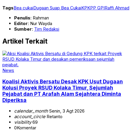
Tags
Bea cukai
Dugaan Suap Bea Cukai
KPK
PP GPI
Raffi Ahmad
Penulis
: Rahman
Editor
: Nur Wayda
Sumber
:
Tim Redaksi
Artikel Terkait
News
Koalisi Aktivis Bersatu Desak KPK Usut Dugaan
Kolusi Proyek RSUD Kolaka Timur, Sejumlah
Pejabat dan PT Arafah Alam Sejahtera Diminta
Diperiksa
calendar_month
Senin, 3 Agt 2026
account_circle
Retanto
visibility
69
0
Komentar