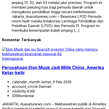
jenjang S1, S2, dan S3 melalui jalur prestasi. Program ini
memberi peluang luas bagi pemuda daerah untuk
mengakses pendidikan tinggi secara berkelanjutan.
Jakarta, duasatunews.com – Beasiswa LP2D Pemuda
resmi hadir melalui kolaborasi Lembaga Pendidikan dan
Pelatihan Daerah (LP2D) dan Pemuda 21. Program ini
membuka kesempatan kuliah jenjang […]
Komentar Terbanyak
Internasional
Perusahaan Elon Musk Jadi Milik China, Amerika
Ketar-ketir
calendar_month
Jumat, 6 Feb 2026
account_circle
Darman
visibility
4.145
326
Komentar
JAKARTA, duasatunews.com – Kekhawatiran publik di Amerika
Serikat meningkat setelah muncul dugaan keterlibatan SpaceX