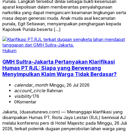
Puriala. Langkah tersebut dinilai sebagai bukti keseriusan
aparat kepolisian dalam memberantas penyalahgunaan
narkotika yang dapat mengancam keamanan lingkungan serta
masa depan generasi muda. Anak muda asal kecamatan
puriala, Egit Setiawan, menyampaikan penghargaan kepada
Kapolsek Puriala beserta […]
Hukum
GMH Sultra-Jakarta Pertanyakan Klarifikasi
Humas PT RJL: Siapa yang Berwenang
Menyimpulkan Klaim Warga Tidak Berdasar?
calendar_month
Minggu, 26 Jul 2026
account_circle
Rahman
visibility
176
0
Komentar
Jakarta, (duasatunews.com) — Menanggapi klarifikasi yang
disampaikan Humas PT. Riota Jaya Lestari (RJL) berinisial AJ
melalui konferensi pers di Hotel Majestic pada Minggu, 26 Juli
2026, terkait polemik dugaan penyerobotan lahan warga yang