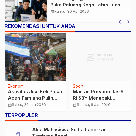
Buka Peluang Kerja Lebih Luas
calendar_month
Kamis, 30 Apr 2026
REKOMENDASI UNTUK ANDA
Ekonomi
Sport
Aktivitas Jual Beli Pasar
Mantan Presiden ke-6
Aceh Tamiang Pulih
RI SBY Menapaki
Pascabanjir, Warga
Kehidupan Baru sebagai
calendar_month
Sabtu, 24 Jan 2026
calendar_month
Selasa, 6 Jan 2026
Mulai Berbelanja
Seniman Pasca Purna
TERPOPULER
Jabatan
Aksi Mahasiswa Sultra Laporkan
Tambang Ilegal