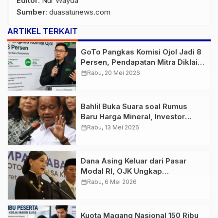
Editor
: Nur Wayda
Sumber
:
duasatunews.com
ARTIKEL TERKAIT
GoTo Pangkas Komisi Ojol Jadi 8
Persen, Pendapatan Mitra Diklaim
Tetap Stabil
calendar_month
Rabu, 20 Mei 2026
Bahlil Buka Suara soal Rumus
Baru Harga Mineral, Investor
China Mulai Pertanyakan Regulasi
calendar_month
Rabu, 13 Mei 2026
Dana Asing Keluar dari Pasar
Modal RI, OJK Ungkap
Penyebabnya
calendar_month
Rabu, 6 Mei 2026
Kuota Magang Nasional 150 Ribu