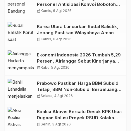
Personel Antisipasi Konvoi Bobotoh
Usai Final Piala Presiden
calendar_month
Kamis, 6 Agt 2026
Korea Utara Luncurkan Rudal Balistik,
Jepang Pastikan Wilayahnya Aman
calendar_month
Kamis, 6 Agt 2026
Ekonomi Indonesia 2026 Tumbuh 5,29
Persen, Airlangga Sebut Kinerjanya
Lampaui Rata-Rata Global
calendar_month
Rabu, 5 Agt 2026
Prabowo Pastikan Harga BBM Subsidi
Tetap, BBM Non-Subsidi Berpeluang
Turun
calendar_month
Selasa, 4 Agt 2026
Koalisi Aktivis Bersatu Desak KPK Usut
Dugaan Kolusi Proyek RSUD Kolaka
Timur, Sejumlah Pejabat dan PT
calendar_month
Senin, 3 Agt 2026
Arafah Alam Sejahtera Diminta