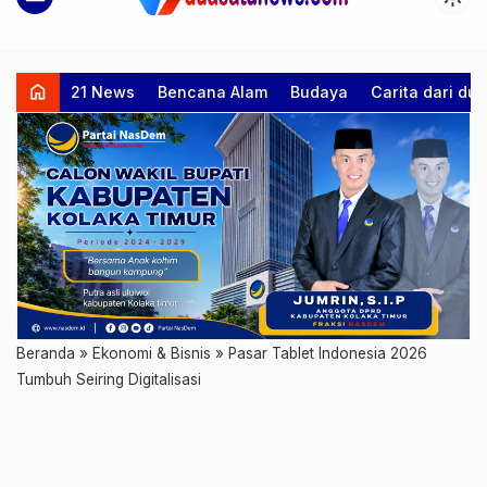
home
21 News
Bencana Alam
Budaya
Carita dari d
Beranda
»
Ekonomi & Bisnis
»
Pasar Tablet Indonesia 2026
Tumbuh Seiring Digitalisasi