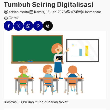
Tumbuh Seiring Digitalisasi
account_circle
calendar_month
visibility
comment
adrian moita
Kamis, 15 Jan 2026
474
0 komentar
print
Cetak
Iluastrasi, Guru dan murid gunakan tablet