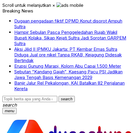
Scroll untuk melanjutkan
×
Breaking News
Dugaan pengadaan fiktif DPMD Konut disorot Ampuh
Sultra
‎Hampir Sebulan Pasca Penggeledahan Rujab Wakil
Bupati Kolaka, Sikap Kejati Sultra Jadi Sorotan GARPEM
Sultra
Aksi Jilid II IPMKU Jakarta: PT Kembar Emas Sultra
Diduga Jual ore nikel Tanpa RKAB, Kejagung Didesak
Bertindak
Erupsi Gunung Marapi, Kolom Abu Capai 1.500 Meter
Sebutan “Kandang Gajah”, Kaesang Pacu PSI Jadikan
Jawa Tengah Basis Kemenangan 2029
Banjir Jalur Rel Pekalongan, KAI Batalkan 82 Perjalanan
Kereta
search
search
menu