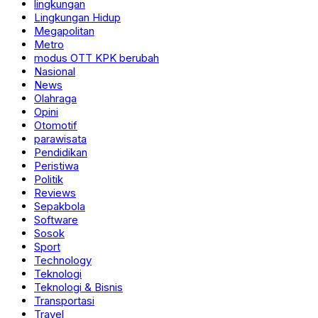
lingkungan
Lingkungan Hidup
Megapolitan
Metro
modus OTT KPK berubah
Nasional
News
Olahraga
Opini
Otomotif
parawisata
Pendidikan
Peristiwa
Politik
Reviews
Sepakbola
Software
Sosok
Sport
Technology
Teknologi
Teknologi & Bisnis
Transportasi
Travel