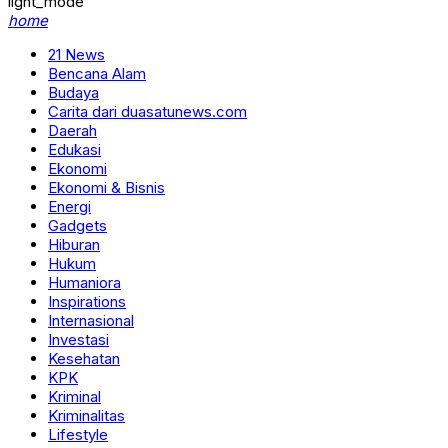
light_mode
home
21 News
Bencana Alam
Budaya
Carita dari duasatunews.com
Daerah
Edukasi
Ekonomi
Ekonomi & Bisnis
Energi
Gadgets
Hiburan
Hukum
Humaniora
Inspirations
Internasional
Investasi
Kesehatan
KPK
Kriminal
Kriminalitas
Lifestyle