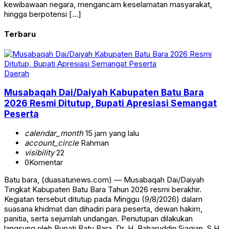
kewibawaan negara, mengancam keselamatan masyarakat,
hingga berpotensi […]
Terbaru
Daerah
Musabaqah Dai/Daiyah Kabupaten Batu Bara
2026 Resmi Ditutup, Bupati Apresiasi Semangat
Peserta
calendar_month
15 jam yang lalu
account_circle
Rahman
visibility
22
0
Komentar
Batu bara, (duasatunews.com) — Musabaqah Dai/Daiyah
Tingkat Kabupaten Batu Bara Tahun 2026 resmi berakhir.
Kegiatan tersebut ditutup pada Minggu (9/8/2026) dalam
suasana khidmat dan dihadiri para peserta, dewan hakim,
panitia, serta sejumlah undangan. Penutupan dilakukan
langsung oleh Bupati Batu Bara, Dr. H. Baharuddin Siagian, S.H.,