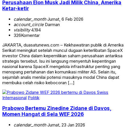
Perusahaan Elon Musk Jadi Milik China, Amerika
Ketar-ketir
calendar_month
Jumat, 6 Feb 2026
account_circle
Darman
visibility
4.194
326
Komentar
JAKARTA, duasatunews.com – Kekhawatiran publik di Amerika
Serikat meningkat setelah muncul dugaan keterlibatan SpaceX
investor China dalam kepemilikan saham perusahaan antariksa
strategis tersebut. Isu ini langsung menyentuh kepentingan
nasional karena SpaceX mengelola infrastruktur penting yang
menopang pertahanan dan komunikasi militer AS. Selain itu,
sejumlah analis menilai potensi masuknya modal China dapat
membuka celah risiko kebocoran […]
Internasional
Politik
Prabowo Bertemu Zinedine Zidane di Davos,
Momen Hangat di Sela WEF 2026
calendar_month
Jumat, 23 Jan 2026