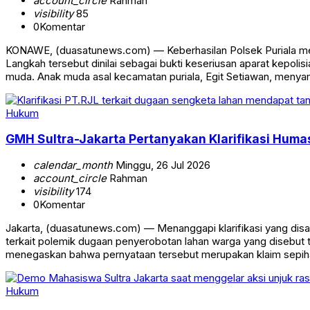
account_circle
Rahman
visibility
85
0
Komentar
KONAWE, (duasatunews.com) — Keberhasilan Polsek Puriala men
Langkah tersebut dinilai sebagai bukti keseriusan aparat kep
muda. Anak muda asal kecamatan puriala, Egit Setiawan, menya
Hukum
GMH Sultra-Jakarta Pertanyakan Klarifikasi Hum
calendar_month
Minggu, 26 Jul 2026
account_circle
Rahman
visibility
174
0
Komentar
Jakarta, (duasatunews.com) — Menanggapi klarifikasi yang disamp
terkait polemik dugaan penyerobotan lahan warga yang disebut 
menegaskan bahwa pernyataan tersebut merupakan klaim sepih
Hukum