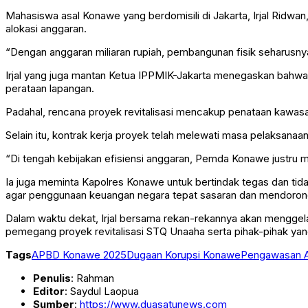
Mahasiswa asal Konawe yang berdomisili di Jakarta, Irjal Ridwa
alokasi anggaran.
“Dengan anggaran miliaran rupiah, pembangunan fisik seharusnya s
Irjal yang juga mantan Ketua IPPMIK-Jakarta menegaskan bahwa
perataan lapangan.
Padahal, rencana proyek revitalisasi mencakup penataan kawasa
Selain itu, kontrak kerja proyek telah melewati masa pelaksa
“Di tengah kebijakan efisiensi anggaran, Pemda Konawe justru me
Ia juga meminta Kapolres Konawe untuk bertindak tegas dan t
agar penggunaan keuangan negara tepat sasaran dan mendoron
Dalam waktu dekat, Irjal bersama rekan-rekannya akan menggel
pemegang proyek revitalisasi STQ Unaaha serta pihak-pihak yang
Tags
APBD Konawe 2025
Dugaan Korupsi Konawe
Pengawasan 
Penulis
: Rahman
Editor
: Saydul Laopua
Sumber
:
https://www.duasatunews.com