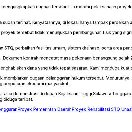
n, mengungkapkan dugaan tersebut. Ia menilai pelaksanaan proyek
udah terlihat. Kenyataannya, di lokasi hanya tampak perbaikan area
 proyek tersebut tidak menunjukkan pembangunan fisik yang sign
n STQ, perbaikan fasilitas umum, sistem drainase, serta area pa
naan. Dokumen kontrak mencatat masa pekerjaan berlangsung sej
nghabiskan dana yang tidak tepat sasaran. Kami menduga kuat terja
idak membiarkan dugaan pelanggaran hukum tersebut. Menurutny
g perputaran ekonomi masyarakat.
ar aksi demonstrasi di depan Kejaksaan Tinggi Sulawesi Tenggara
 diduga terlibat.
Anggaran
Proyek Pemerintah Daerah
Proyek Rehabilitasi STQ Unaa