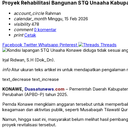
Proyek Rehabilitasi Bangunan STQ Unaaha Kabupat
account_circle
Rahman
calendar_month
Minggu, 15 Feb 2026
visibility
478
comment
0 komentar
print
Cetak
Facebook
Twitter
Whatsapp
Pinterest
Threads
Irjal Ridwan, S.H (Dok_Dn).
info
Atur ukuran teks artikel ini untuk mendapatkan pengalaman
text_decrease
text_increase
KONAWE,
Duasatunews
.com
– Pemerintah Daerah Kabupaten
Perubahan (APBD-P) tahun 2025.
Pemda Konawe mengklaim anggaran tersebut untuk memperbaiki 
keagamaan dan aktivitas publik, seperti Musabaqah Tilawatil Q
Namun, hingga saat ini, masyarakat belum melihat hasil pembang
proyek revitalisasi tersebut.