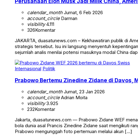
Perusahaan Elon Musk Jadi Milik China, Ameri
calendar_month
Jumat, 6 Feb 2026
account_circle
Darman
visibility
4.111
326
Komentar
JAKARTA, duasatunews.com – Kekhawatiran publik di Ameri
strategis tersebut. Isu ini langsung menyentuh kepentinga
sejumlah analis menilai potensi masuknya modal China da
Internasional
Politik
Prabowo Bertemu Zinedine Zidane di Davos, 
calendar_month
Jumat, 23 Jan 2026
account_circle
Adrian Moita
visibility
3.925
232
Komentar
Jakarta, duasatunews.com — Prabowo Zidane WEF menarik p
bola dunia asal Prancis Zinedine Zidane saat mengikuti
Prabowo mengunggah foto pertemuan melalui akun […]