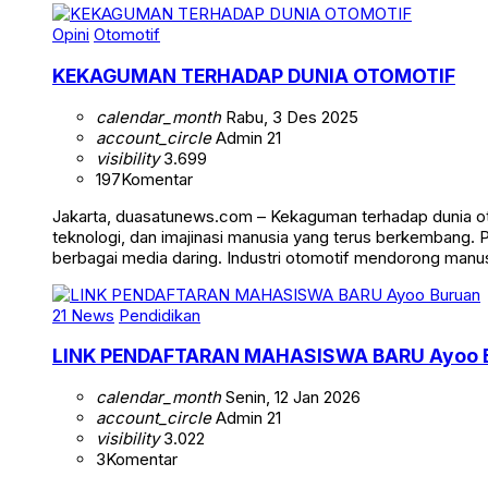
Opini
Otomotif
KEKAGUMAN TERHADAP DUNIA OTOMOTIF
calendar_month
Rabu, 3 Des 2025
account_circle
Admin 21
visibility
3.699
197
Komentar
Jakarta, duasatunews.com – Kekaguman terhadap dunia ot
teknologi, dan imajinasi manusia yang terus berkembang. 
berbagai media daring. Industri otomotif mendorong manusi
21 News
Pendidikan
LINK PENDAFTARAN MAHASISWA BARU Ayoo 
calendar_month
Senin, 12 Jan 2026
account_circle
Admin 21
visibility
3.022
3
Komentar