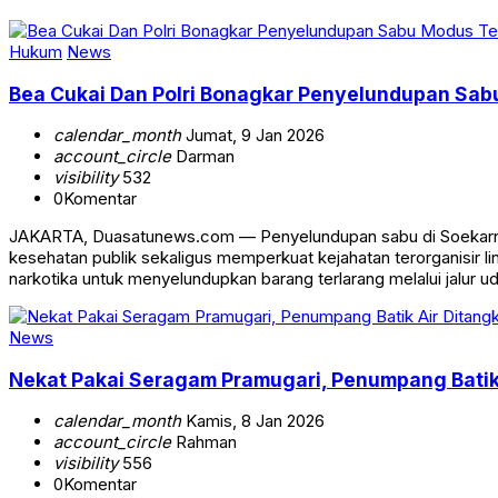
Hukum
News
Bea Cukai Dan Polri Bonagkar Penyelundupan Sab
calendar_month
Jumat, 9 Jan 2026
account_circle
Darman
visibility
532
0
Komentar
JAKARTA, Duasatunews.com — Penyelundupan sabu di Soekarno-H
kesehatan publik sekaligus memperkuat kejahatan terorganisir li
narkotika untuk menyelundupkan barang terlarang melalui jalur u
News
Nekat Pakai Seragam Pramugari, Penumpang Batik 
calendar_month
Kamis, 8 Jan 2026
account_circle
Rahman
visibility
556
0
Komentar