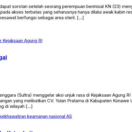
pat sorotan setelah seorang perempuan berinisial KN (23) me
ada akses terbatas yang seharusnya hanya dilalui awak kabin re
esawat berfungsi sebagai area steril. […]
gal
gara (Sultra) menggelar aksi unjuk rasa di Kejaksaan Agung RI da
angan yang melibatkan CV. Yulan Pratama di Kabupaten Konawe Ut
g di wilayah […]