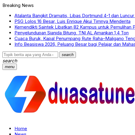
Breaking News
Atalanta Bangkit Dramatis, Libas Dortmund 4-1 dan Luncu
PSG Lolos 16 Besar, Luis Enrique Akui Timnya Menderita
Kemendikti Saintek Libatkan 82 Kampus untuk Pemulihan
Penyelundupan Sianida Bitung, TNI AL Amankan 1,4 Ton
Cuaca Buruk, Kapal Penumpang Rute Raha–Maligano Teng
Info Beasiswa 2026, Peluang Besar bagi Pelajar dan Maha
search
search
menu
Home
News