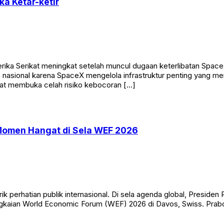
ka Ketar-ketir
ka Serikat meningkat setelah muncul dugaan keterlibatan Space
n nasional karena SpaceX mengelola infrastruktur penting yang men
pat membuka celah risiko kebocoran […]
Momen Hangat di Sela WEF 2026
erhatian publik internasional. Di sela agenda global, Presiden
 rangkaian World Economic Forum (WEF) 2026 di Davos, Swiss. Pr