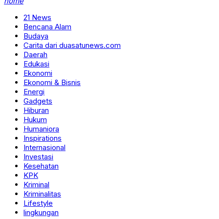
home
21 News
Bencana Alam
Budaya
Carita dari duasatunews.com
Daerah
Edukasi
Ekonomi
Ekonomi & Bisnis
Energi
Gadgets
Hiburan
Hukum
Humaniora
Inspirations
Internasional
Investasi
Kesehatan
KPK
Kriminal
Kriminalitas
Lifestyle
lingkungan