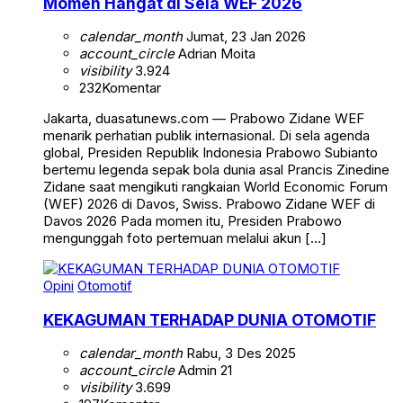
Momen Hangat di Sela WEF 2026
calendar_month
Jumat, 23 Jan 2026
account_circle
Adrian Moita
visibility
3.924
232
Komentar
Jakarta, duasatunews.com — Prabowo Zidane WEF
menarik perhatian publik internasional. Di sela agenda
global, Presiden Republik Indonesia Prabowo Subianto
bertemu legenda sepak bola dunia asal Prancis Zinedine
Zidane saat mengikuti rangkaian World Economic Forum
(WEF) 2026 di Davos, Swiss. Prabowo Zidane WEF di
Davos 2026 Pada momen itu, Presiden Prabowo
mengunggah foto pertemuan melalui akun […]
Opini
Otomotif
KEKAGUMAN TERHADAP DUNIA OTOMOTIF
calendar_month
Rabu, 3 Des 2025
account_circle
Admin 21
visibility
3.699