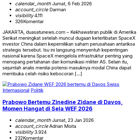
calendar_month
Jumat, 6 Feb 2026
account_circle
Darman
visibility
4.111
326
Komentar
JAKARTA, duasatunews.com – Kekhawatiran publik di Amerika
Serikat meningkat setelah muncul dugaan keterlibatan SpaceX
investor China dalam kepemilikan saham perusahaan antariksa
strategis tersebut. Isu ini langsung menyentuh kepentingan
nasional karena SpaceX mengelola infrastruktur penting yang
menopang pertahanan dan komunikasi militer AS. Selain itu,
sejumlah analis menilai potensi masuknya modal China dapat
membuka celah risiko kebocoran […]
Internasional
Politik
Prabowo Bertemu Zinedine Zidane di Davos,
Momen Hangat di Sela WEF 2026
calendar_month
Jumat, 23 Jan 2026
account_circle
Adrian Moita
visibility
3.924
232
Komentar