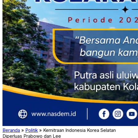
Beranda
»
Politik
»
Kemitraan Indonesia Korea Selatan
Diperluas Prabowo dan Lee