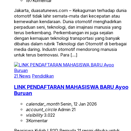
197
Komentar
Jakarta, duasatunews.com – Kekaguman terhadap dunia
otomotif tidak lahir semata-mata dari kecepatan atau
kemewahan kendaraan. Dunia otomotif menghadirkan
perpaduan seni, teknologi, dan imajinasi manusia yang
terus berkembang. Perkembangan ini juga sejalan
dengan kemajuan teknologi transportasi yang banyak
dibahas dalam rubrik Teknologi dan Otomotif di berbagai
media daring. Industri otomotif mendorong manusia
untuk terus berinovasi. Para […]
21 News
Pendidikan
LINK PENDAFTARAN MAHASISWA BARU Ayoo
Buruan
calendar_month
Senin, 12 Jan 2026
account_circle
Admin 21
visibility
3.022
3
Komentar
Beasiswa Kuliah LP2D Pemuda 21 resmi dibuka untuk