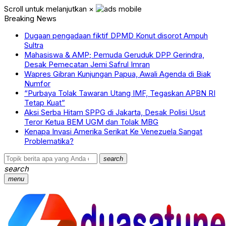
Scroll untuk melanjutkan
×
Breaking News
Dugaan pengadaan fiktif DPMD Konut disorot Ampuh
Sultra
Mahasiswa & AMP; Pemuda Geruduk DPP Gerindra,
Desak Pemecatan Jemi Safrul Imran
Wapres Gibran Kunjungan Papua, Awali Agenda di Biak
Numfor
“Purbaya Tolak Tawaran Utang IMF, Tegaskan APBN RI
Tetap Kuat”
Aksi Serba Hitam SPPG di Jakarta, Desak Polisi Usut
Teror Ketua BEM UGM dan Tolak MBG
Kenapa Invasi Amerika Serikat Ke Venezuela Sangat
Problematika?
search
search
menu