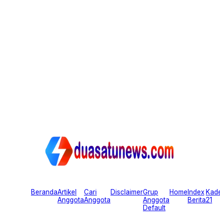
Beranda
Artikel
Cari
Disclaimer
Grup
Home
Index
Kad
Anggota
Anggota
Anggota
Berita
21
Default