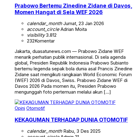
Prabowo Bertemu Zinedine Zidane di Davos,
Momen Hangat di Sela WEF 2026
calendar_month
Jumat, 23 Jan 2026
account_circle
Adrian Moita
visibility
3.812
232
Komentar
Jakarta, duasatunews.com — Prabowo Zidane WEF
menarik perhatian publik internasional. Di sela agenda
global, Presiden Republik Indonesia Prabowo Subianto
bertemu legenda sepak bola dunia asal Prancis Zinedine
Zidane saat mengikuti rangkaian World Economic Forum
(WEF) 2026 di Davos, Swiss. Prabowo Zidane WEF di
Davos 2026 Pada momen itu, Presiden Prabowo
mengunggah foto pertemuan melalui akun […]
Opini
Otomotif
KEKAGUMAN TERHADAP DUNIA OTOMOTIF
calendar_month
Rabu, 3 Des 2025
account_circle
Admin 21