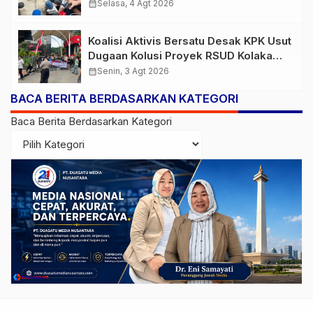
Turun
calendar_month
Selasa, 4 Agt 2026
Koalisi Aktivis Bersatu Desak KPK Usut
Dugaan Kolusi Proyek RSUD Kolaka
Timur, Sejumlah Pejabat dan PT
calendar_month
Senin, 3 Agt 2026
Arafah Alam Sejahtera Diminta
BACA BERITA BERDASARKAN KATEGORI
Diperiksa
Baca Berita Berdasarkan Kategori