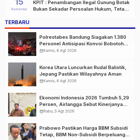
15
KPIT : Penambangan Ilegal Gunung Botak
Bukan Sekadar Persoalan Hukum, Tetapi
Komentar
Ancaman Serius terhadap Masa Depan
TERBARU
Pulau Buru
Polrestabes Bandung Siagakan 1.380
Personel Antisipasi Konvoi Bobotoh
Usai Final Piala Presiden
calendar_month
Kamis, 6 Agt 2026
Korea Utara Luncurkan Rudal Balistik,
Jepang Pastikan Wilayahnya Aman
calendar_month
Kamis, 6 Agt 2026
Ekonomi Indonesia 2026 Tumbuh 5,29
Persen, Airlangga Sebut Kinerjanya
Lampaui Rata-Rata Global
calendar_month
Rabu, 5 Agt 2026
Prabowo Pastikan Harga BBM Subsidi
Tetap, BBM Non-Subsidi Berpeluang