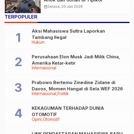
calendar_month
Selasa, 20 Jan 2026
TERPOPULER
Aksi Mahasiswa Sultra Laporkan
Tambang Ilegal
Hukum
Perusahaan Elon Musk Jadi Milik China,
Amerika Ketar-ketir
Internasional
Prabowo Bertemu Zinedine Zidane di
Davos, Momen Hangat di Sela WEF 2026
Internasional
Politik
KEKAGUMAN TERHADAP DUNIA
OTOMOTIF
Opini
Otomotif
LINK PENDAFTARAN MAHASISWA BARU