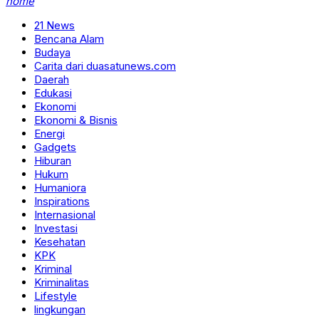
home
21 News
Bencana Alam
Budaya
Carita dari duasatunews.com
Daerah
Edukasi
Ekonomi
Ekonomi & Bisnis
Energi
Gadgets
Hiburan
Hukum
Humaniora
Inspirations
Internasional
Investasi
Kesehatan
KPK
Kriminal
Kriminalitas
Lifestyle
lingkungan