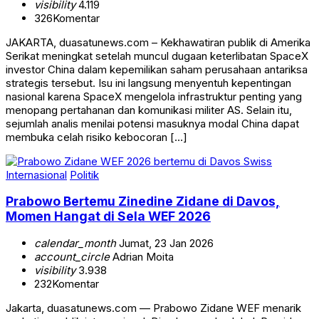
visibility
4.119
326
Komentar
JAKARTA, duasatunews.com – Kekhawatiran publik di Amerika
Serikat meningkat setelah muncul dugaan keterlibatan SpaceX
investor China dalam kepemilikan saham perusahaan antariksa
strategis tersebut. Isu ini langsung menyentuh kepentingan
nasional karena SpaceX mengelola infrastruktur penting yang
menopang pertahanan dan komunikasi militer AS. Selain itu,
sejumlah analis menilai potensi masuknya modal China dapat
membuka celah risiko kebocoran […]
Internasional
Politik
Prabowo Bertemu Zinedine Zidane di Davos,
Momen Hangat di Sela WEF 2026
calendar_month
Jumat, 23 Jan 2026
account_circle
Adrian Moita
visibility
3.938
232
Komentar
Jakarta, duasatunews.com — Prabowo Zidane WEF menarik