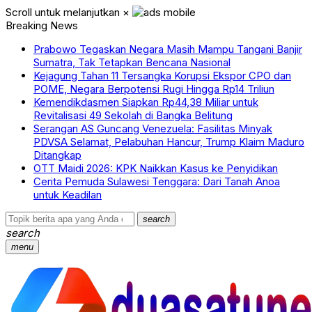
Scroll untuk melanjutkan
×
Breaking News
Prabowo Tegaskan Negara Masih Mampu Tangani Banjir
Sumatra, Tak Tetapkan Bencana Nasional
Kejagung Tahan 11 Tersangka Korupsi Ekspor CPO dan
POME, Negara Berpotensi Rugi Hingga Rp14 Triliun
Kemendikdasmen Siapkan Rp44,38 Miliar untuk
Revitalisasi 49 Sekolah di Bangka Belitung
Serangan AS Guncang Venezuela: Fasilitas Minyak
PDVSA Selamat, Pelabuhan Hancur, Trump Klaim Maduro
Ditangkap
OTT Maidi 2026: KPK Naikkan Kasus ke Penyidikan
Cerita Pemuda Sulawesi Tenggara: Dari Tanah Anoa
untuk Keadilan
search
search
menu