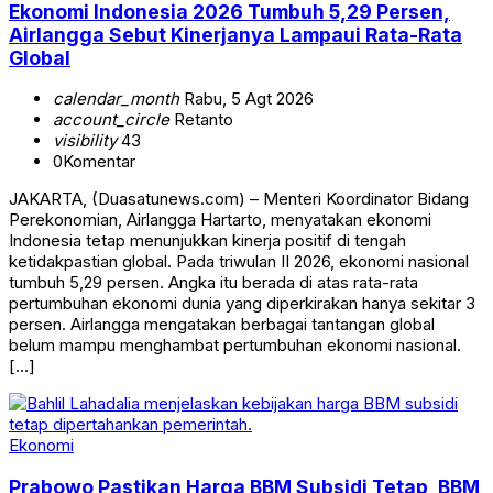
Ekonomi Indonesia 2026 Tumbuh 5,29 Persen,
Airlangga Sebut Kinerjanya Lampaui Rata-Rata
Global
calendar_month
Rabu, 5 Agt 2026
account_circle
Retanto
visibility
43
0
Komentar
JAKARTA, (Duasatunews.com) – Menteri Koordinator Bidang
Perekonomian, Airlangga Hartarto, menyatakan ekonomi
Indonesia tetap menunjukkan kinerja positif di tengah
ketidakpastian global. Pada triwulan II 2026, ekonomi nasional
tumbuh 5,29 persen. Angka itu berada di atas rata-rata
pertumbuhan ekonomi dunia yang diperkirakan hanya sekitar 3
persen. Airlangga mengatakan berbagai tantangan global
belum mampu menghambat pertumbuhan ekonomi nasional.
[…]
Ekonomi
Prabowo Pastikan Harga BBM Subsidi Tetap, BBM