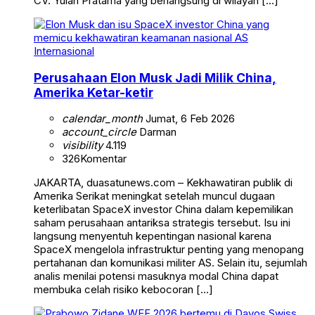
CV. Yulan Pratama yang berlangsung di wilayah […]
Internasional
Perusahaan Elon Musk Jadi Milik China,
Amerika Ketar-ketir
calendar_month
Jumat, 6 Feb 2026
account_circle
Darman
visibility
4.119
326
Komentar
JAKARTA, duasatunews.com – Kekhawatiran publik di
Amerika Serikat meningkat setelah muncul dugaan
keterlibatan SpaceX investor China dalam kepemilikan
saham perusahaan antariksa strategis tersebut. Isu ini
langsung menyentuh kepentingan nasional karena
SpaceX mengelola infrastruktur penting yang menopang
pertahanan dan komunikasi militer AS. Selain itu, sejumlah
analis menilai potensi masuknya modal China dapat
membuka celah risiko kebocoran […]