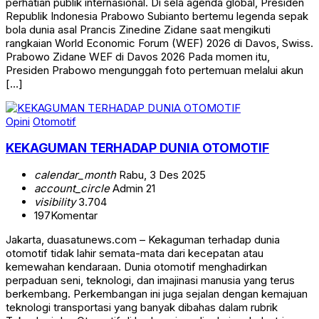
perhatian publik internasional. Di sela agenda global, Presiden
Republik Indonesia Prabowo Subianto bertemu legenda sepak
bola dunia asal Prancis Zinedine Zidane saat mengikuti
rangkaian World Economic Forum (WEF) 2026 di Davos, Swiss.
Prabowo Zidane WEF di Davos 2026 Pada momen itu,
Presiden Prabowo mengunggah foto pertemuan melalui akun
[…]
Opini
Otomotif
KEKAGUMAN TERHADAP DUNIA OTOMOTIF
calendar_month
Rabu, 3 Des 2025
account_circle
Admin 21
visibility
3.704
197
Komentar
Jakarta, duasatunews.com – Kekaguman terhadap dunia
otomotif tidak lahir semata-mata dari kecepatan atau
kemewahan kendaraan. Dunia otomotif menghadirkan
perpaduan seni, teknologi, dan imajinasi manusia yang terus
berkembang. Perkembangan ini juga sejalan dengan kemajuan
teknologi transportasi yang banyak dibahas dalam rubrik