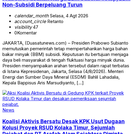
Non-Subsidi Berpeluang Turun
calendar_month
Selasa, 4 Agt 2026
account_circle
Retanto
visibility
47
0
Komentar
JAKARTA, (Duasatunews.com) – Presiden Prabowo Subianto
memutuskan pemerintah tetap mempertahankan harga bahan
bakar minyak (BBM) subsidi. Keputusan itu bertujuan menjaga
daya beli masyarakat di tengah fluktuasi harga minyak dunia.
Presiden menyampaikan arahan tersebut dalam rapat terbatas
di Istana Kepresidenan, Jakarta, Selasa (4/8/2026). Menteri
Energi dan Sumber Daya Mineral (ESDM) Bahlil Lahadalia,
Kepala Bappisus Aris Marsudiyanto, […]
News
Koalisi Aktivis Bersatu Desak KPK Usut Dugaan
Kolusi Proyek RSUD Kolaka Timur, Sejumlah
Pejabat dan PT Arafah Alam Sejahtera Diminta