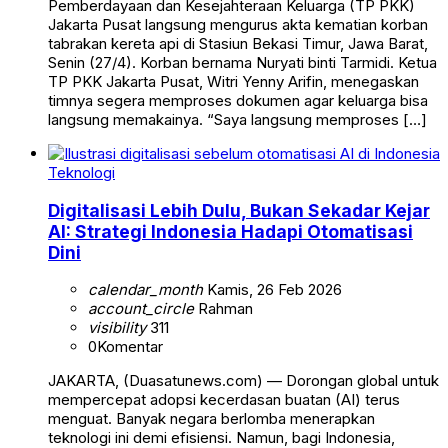
Pemberdayaan dan Kesejahteraan Keluarga (TP PKK)
Jakarta Pusat langsung mengurus akta kematian korban
tabrakan kereta api di Stasiun Bekasi Timur, Jawa Barat,
Senin (27/4). Korban bernama Nuryati binti Tarmidi. Ketua
TP PKK Jakarta Pusat, Witri Yenny Arifin, menegaskan
timnya segera memproses dokumen agar keluarga bisa
langsung memakainya. “Saya langsung memproses […]
Teknologi
Digitalisasi Lebih Dulu, Bukan Sekadar Kejar
AI: Strategi Indonesia Hadapi Otomatisasi
Dini
calendar_month
Kamis, 26 Feb 2026
account_circle
Rahman
visibility
311
0
Komentar
JAKARTA, (Duasatunews.com) — Dorongan global untuk
mempercepat adopsi kecerdasan buatan (AI) terus
menguat. Banyak negara berlomba menerapkan
teknologi ini demi efisiensi. Namun, bagi Indonesia,