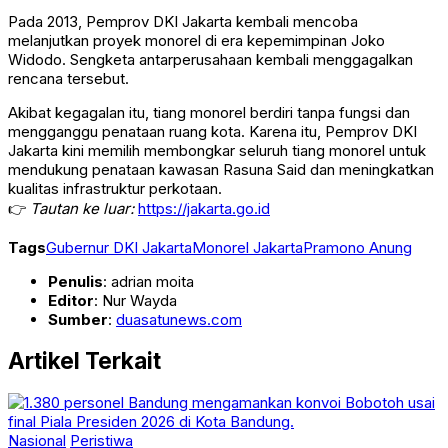
Pada 2013, Pemprov DKI Jakarta kembali mencoba
melanjutkan proyek monorel di era kepemimpinan
Joko
Widodo
. Sengketa antarperusahaan kembali menggagalkan
rencana tersebut.
Akibat kegagalan itu, tiang monorel berdiri tanpa fungsi dan
mengganggu penataan ruang kota. Karena itu, Pemprov DKI
Jakarta kini memilih membongkar seluruh tiang monorel untuk
mendukung penataan kawasan Rasuna Said dan meningkatkan
kualitas infrastruktur perkotaan.
👉
Tautan ke luar:
https://jakarta.go.id
Tags
Gubernur DKI Jakarta
Monorel Jakarta
Pramono Anung
Penulis
: adrian moita
Editor
: Nur Wayda
Sumber
:
duasatunews.com
Artikel Terkait
Nasional
Peristiwa