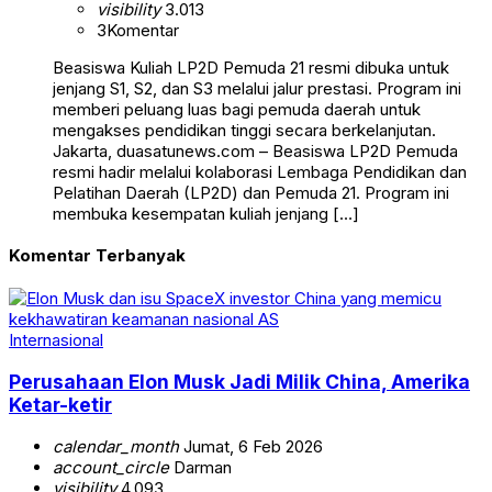
visibility
3.013
3
Komentar
Beasiswa Kuliah LP2D Pemuda 21 resmi dibuka untuk
jenjang S1, S2, dan S3 melalui jalur prestasi. Program ini
memberi peluang luas bagi pemuda daerah untuk
mengakses pendidikan tinggi secara berkelanjutan.
Jakarta, duasatunews.com – Beasiswa LP2D Pemuda
resmi hadir melalui kolaborasi Lembaga Pendidikan dan
Pelatihan Daerah (LP2D) dan Pemuda 21. Program ini
membuka kesempatan kuliah jenjang […]
Komentar Terbanyak
Internasional
Perusahaan Elon Musk Jadi Milik China, Amerika
Ketar-ketir
calendar_month
Jumat, 6 Feb 2026
account_circle
Darman
visibility
4.093