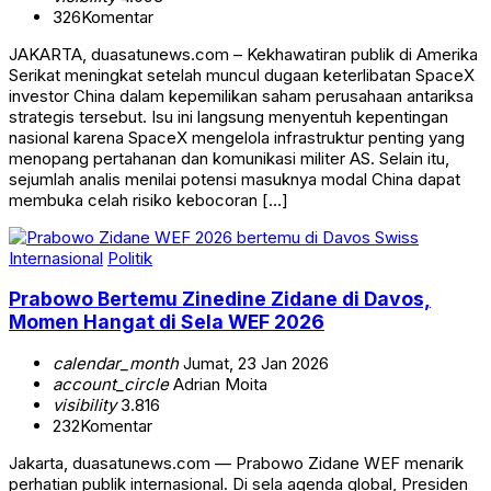
326
Komentar
JAKARTA, duasatunews.com – Kekhawatiran publik di Amerika
Serikat meningkat setelah muncul dugaan keterlibatan SpaceX
investor China dalam kepemilikan saham perusahaan antariksa
strategis tersebut. Isu ini langsung menyentuh kepentingan
nasional karena SpaceX mengelola infrastruktur penting yang
menopang pertahanan dan komunikasi militer AS. Selain itu,
sejumlah analis menilai potensi masuknya modal China dapat
membuka celah risiko kebocoran […]
Internasional
Politik
Prabowo Bertemu Zinedine Zidane di Davos,
Momen Hangat di Sela WEF 2026
calendar_month
Jumat, 23 Jan 2026
account_circle
Adrian Moita
visibility
3.816
232
Komentar
Jakarta, duasatunews.com — Prabowo Zidane WEF menarik
perhatian publik internasional. Di sela agenda global, Presiden