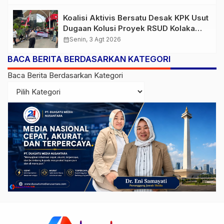
Koalisi Aktivis Bersatu Desak KPK Usut
Dugaan Kolusi Proyek RSUD Kolaka
Timur, Sejumlah Pejabat dan PT
calendar_month
Senin, 3 Agt 2026
Arafah Alam Sejahtera Diminta
BACA BERITA BERDASARKAN KATEGORI
Diperiksa
Baca Berita Berdasarkan Kategori