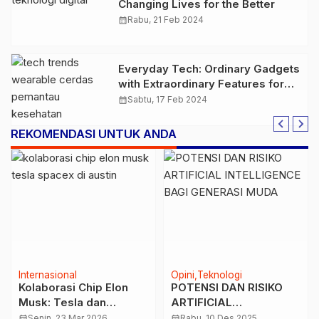
Changing Lives for the Better
calendar_month
Rabu, 21 Feb 2024
Everyday Tech: Ordinary Gadgets
with Extraordinary Features for
2023
calendar_month
Sabtu, 17 Feb 2024
REKOMENDASI UNTUK ANDA
Internasional
Opini
Teknologi
Kolaborasi Chip Elon
POTENSI DAN RISIKO
Musk: Tesla dan
ARTIFICIAL
SpaceX Siapkan
INTELLIGENCE BAGI
calendar_month
Senin, 23 Mar 2026
calendar_month
Rabu, 10 Des 2025