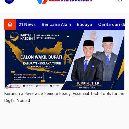
home
21 News
Bencana Alam
Budaya
Carita dari d
Beranda
»
Reviews
»
Remote Ready: Essential Tech Tools for the
Digital Nomad