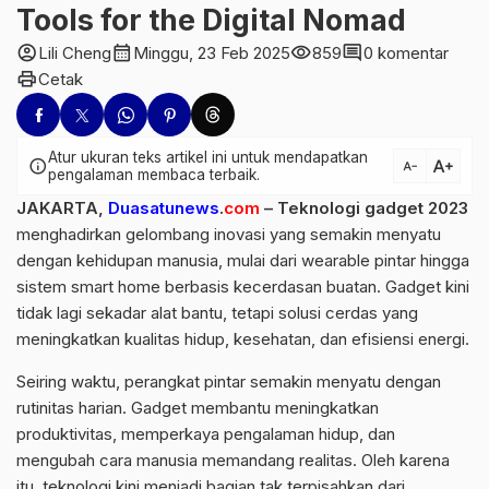
Tools for the Digital Nomad
account_circle
calendar_month
visibility
comment
Lili Cheng
Minggu, 23 Feb 2025
859
0 komentar
print
Cetak
Atur ukuran teks artikel ini untuk mendapatkan
text_increase
info
text_decrease
pengalaman membaca terbaik.
JAKARTA,
Duasatunews
.
com
– Teknologi gadget 2023
menghadirkan gelombang inovasi yang semakin menyatu
dengan kehidupan manusia, mulai dari wearable pintar hingga
sistem smart home berbasis kecerdasan buatan. Gadget kini
tidak lagi sekadar alat bantu, tetapi solusi cerdas yang
meningkatkan kualitas hidup, kesehatan, dan efisiensi energi.
Seiring waktu, perangkat pintar semakin menyatu dengan
rutinitas harian. Gadget membantu meningkatkan
produktivitas, memperkaya pengalaman hidup, dan
mengubah cara manusia memandang realitas. Oleh karena
itu, teknologi kini menjadi bagian tak terpisahkan dari