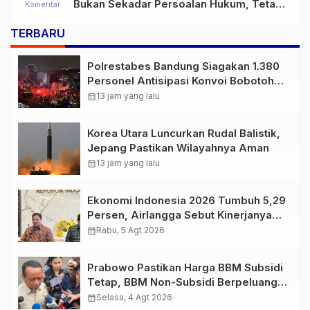
Bukan Sekadar Persoalan Hukum, Tetapi
Komentar
Ancaman Serius terhadap Masa Depan
TERBARU
Pulau Buru
Polrestabes Bandung Siagakan 1.380
Personel Antisipasi Konvoi Bobotoh
Usai Final Piala Presiden
calendar_month
13 jam yang lalu
Korea Utara Luncurkan Rudal Balistik,
Jepang Pastikan Wilayahnya Aman
calendar_month
13 jam yang lalu
Ekonomi Indonesia 2026 Tumbuh 5,29
Persen, Airlangga Sebut Kinerjanya
Lampaui Rata-Rata Global
calendar_month
Rabu, 5 Agt 2026
Prabowo Pastikan Harga BBM Subsidi
Tetap, BBM Non-Subsidi Berpeluang
Turun
calendar_month
Selasa, 4 Agt 2026