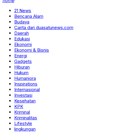
home
21 News
Bencana Alam
Budaya
Carita dari duasatunews.com
Daerah
Edukasi
Ekonomi
Ekonomi & Bisnis
Energi
Gadgets
Hiburan
Hukum
Humaniora
Inspirations
Internasional
Investasi
Kesehatan
KPK
Kriminal
Kriminalitas
Lifestyle
lingkungan