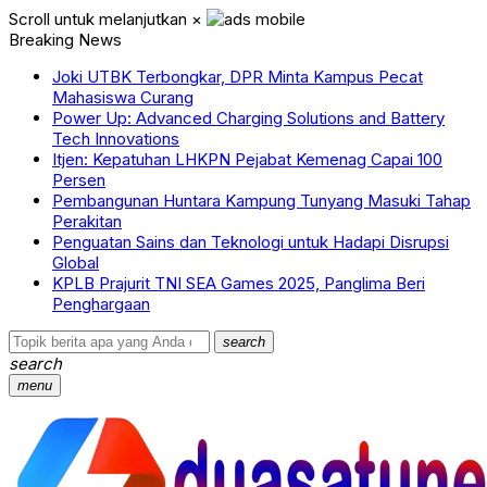
Scroll untuk melanjutkan
×
Breaking News
Joki UTBK Terbongkar, DPR Minta Kampus Pecat
Mahasiswa Curang
Power Up: Advanced Charging Solutions and Battery
Tech Innovations
Itjen: Kepatuhan LHKPN Pejabat Kemenag Capai 100
Persen
Pembangunan Huntara Kampung Tunyang Masuki Tahap
Perakitan
Penguatan Sains dan Teknologi untuk Hadapi Disrupsi
Global
KPLB Prajurit TNI SEA Games 2025, Panglima Beri
Penghargaan
search
search
menu