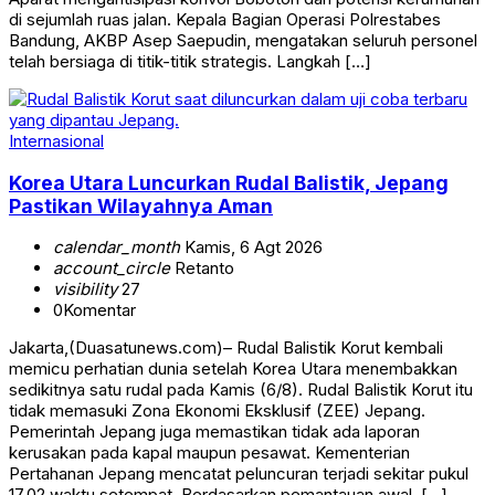
di sejumlah ruas jalan. Kepala Bagian Operasi Polrestabes
Bandung, AKBP Asep Saepudin, mengatakan seluruh personel
telah bersiaga di titik-titik strategis. Langkah […]
Internasional
Korea Utara Luncurkan Rudal Balistik, Jepang
Pastikan Wilayahnya Aman
calendar_month
Kamis, 6 Agt 2026
account_circle
Retanto
visibility
27
0
Komentar
Jakarta,(Duasatunews.com)– Rudal Balistik Korut kembali
memicu perhatian dunia setelah Korea Utara menembakkan
sedikitnya satu rudal pada Kamis (6/8). Rudal Balistik Korut itu
tidak memasuki Zona Ekonomi Eksklusif (ZEE) Jepang.
Pemerintah Jepang juga memastikan tidak ada laporan
kerusakan pada kapal maupun pesawat. Kementerian
Pertahanan Jepang mencatat peluncuran terjadi sekitar pukul
17.02 waktu setempat. Berdasarkan pemantauan awal, […]