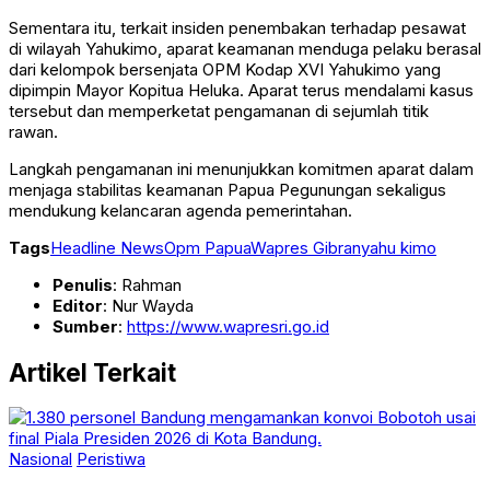
Sementara itu, terkait insiden penembakan terhadap pesawat
di wilayah Yahukimo, aparat keamanan menduga pelaku berasal
dari kelompok bersenjata
OPM Kodap XVI Yahukimo
yang
dipimpin Mayor
Kopitua Heluka
. Aparat terus mendalami kasus
tersebut dan memperketat pengamanan di sejumlah titik
rawan.
Langkah pengamanan ini menunjukkan komitmen aparat dalam
menjaga stabilitas keamanan Papua Pegunungan sekaligus
mendukung kelancaran agenda pemerintahan.
Tags
Headline News
Opm Papua
Wapres Gibran
yahu kimo
Penulis
: Rahman
Editor
: Nur Wayda
Sumber
:
https://www.wapresri.go.id
Artikel Terkait
Nasional
Peristiwa