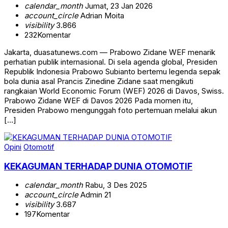
calendar_month
Jumat, 23 Jan 2026
account_circle
Adrian Moita
visibility
3.866
232
Komentar
Jakarta, duasatunews.com — Prabowo Zidane WEF menarik
perhatian publik internasional. Di sela agenda global, Presiden
Republik Indonesia Prabowo Subianto bertemu legenda sepak
bola dunia asal Prancis Zinedine Zidane saat mengikuti
rangkaian World Economic Forum (WEF) 2026 di Davos, Swiss.
Prabowo Zidane WEF di Davos 2026 Pada momen itu,
Presiden Prabowo mengunggah foto pertemuan melalui akun
[…]
Opini
Otomotif
KEKAGUMAN TERHADAP DUNIA OTOMOTIF
calendar_month
Rabu, 3 Des 2025
account_circle
Admin 21
visibility
3.687
197
Komentar