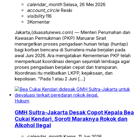
calendar_month
Selasa, 26 Mei 2026
account_circle
Reski
visibility
116
3
Komentar
Jakarta,(duasatunews.com) — Menteri Perumahan dan
Kawasan Permukiman (PKP) Maruarar Sirait
menargetkan proses pengadaan hunian tetap (huntap)
bagi korban bencana di Sumatera mulai berjalan pada
awal Juni 2026. Ara mengatakan Kementerian PKP telah
memperkuat koordinasi dengan sejumlah lembaga agar
proses pengadaan berjalan cepat dan transparan.
Koordinasi itu melibatkan LKPP, kejaksaan, dan
kepolisian. “Pada 1 atau 2 Juni […]
Hukum
GMH Sultra-Jakarta Desak Copot Kepala Bea
Cukai Kendari, Soroti Maraknya Rokok dan
Alkohol Ilegal
calendar_month
Kamis, 11 Jun 2026