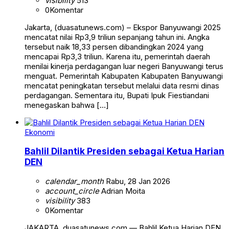
visibility
513
0
Komentar
Jakarta, (duasatunews.com) – Ekspor Banyuwangi 2025
mencatat nilai Rp3,9 triliun sepanjang tahun ini. Angka
tersebut naik 18,33 persen dibandingkan 2024 yang
mencapai Rp3,3 triliun. Karena itu, pemerintah daerah
menilai kinerja perdagangan luar negeri Banyuwangi terus
menguat. Pemerintah Kabupaten Kabupaten Banyuwangi
mencatat peningkatan tersebut melalui data resmi dinas
perdagangan. Sementara itu, Bupati Ipuk Fiestiandani
menegaskan bahwa […]
Ekonomi
Bahlil Dilantik Presiden sebagai Ketua Harian
DEN
calendar_month
Rabu, 28 Jan 2026
account_circle
Adrian Moita
visibility
383
0
Komentar
JAKARTA, duasatunews.com — Bahlil Ketua Harian DEN