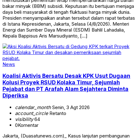
memutuskan pemerintah tetap mempertahankan harga bahan
bakar minyak (BBM) subsidi. Keputusan itu bertujuan menjaga
daya beli masyarakat di tengah fluktuasi harga minyak dunia.
Presiden menyampaikan arahan tersebut dalam rapat terbatas
di Istana Kepresidenan, Jakarta, Selasa (4/8/2026). Menteri
Energi dan Sumber Daya Mineral (ESDM) Bahlil Lahadalia,
Kepala Bappisus Aris Marsudiyanto, […]
News
Koalisi Aktivis Bersatu Desak KPK Usut Dugaan
Kolusi Proyek RSUD Kolaka Timur, Sejumlah
Pejabat dan PT Arafah Alam Sejahtera Diminta
Diperiksa
calendar_month
Senin, 3 Agt 2026
account_circle
Retanto
visibility
64
0
Komentar
Jakarta, (Duasatunews.com)_ Kasus lanjutan pembangunan