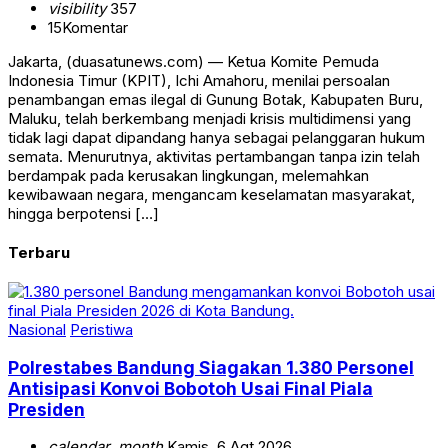
visibility
357
15
Komentar
Jakarta, (duasatunews.com) — Ketua Komite Pemuda
Indonesia Timur (KPIT), Ichi Amahoru, menilai persoalan
penambangan emas ilegal di Gunung Botak, Kabupaten Buru,
Maluku, telah berkembang menjadi krisis multidimensi yang
tidak lagi dapat dipandang hanya sebagai pelanggaran hukum
semata. Menurutnya, aktivitas pertambangan tanpa izin telah
berdampak pada kerusakan lingkungan, melemahkan
kewibawaan negara, mengancam keselamatan masyarakat,
hingga berpotensi […]
Terbaru
Nasional
Peristiwa
Polrestabes Bandung Siagakan 1.380 Personel
Antisipasi Konvoi Bobotoh Usai Final Piala
Presiden
calendar_month
Kamis, 6 Agt 2026