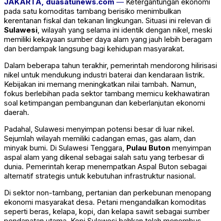
JAKARTA, duasatunews.com
—
Ketergantungan ekonomi
pada satu komoditas tambang berisiko menimbulkan
kerentanan fiskal dan tekanan lingkungan. Situasi ini relevan di
Sulawesi
, wilayah yang selama ini identik dengan nikel, meski
memiliki kekayaan sumber daya alam yang jauh lebih beragam
dan berdampak langsung bagi kehidupan masyarakat.
Dalam beberapa tahun terakhir, pemerintah mendorong hilirisasi
nikel untuk mendukung industri baterai dan kendaraan listrik.
Kebijakan ini memang meningkatkan nilai tambah. Namun,
fokus berlebihan pada sektor tambang memicu kekhawatiran
soal ketimpangan pembangunan dan keberlanjutan ekonomi
daerah.
Padahal, Sulawesi menyimpan potensi besar di luar nikel.
Sejumlah wilayah memiliki cadangan emas, gas alam, dan
minyak bumi. Di Sulawesi Tenggara,
Pulau Buton
menyimpan
aspal alam yang dikenal sebagai salah satu yang terbesar di
dunia. Pemerintah kerap menempatkan Aspal Buton sebagai
alternatif strategis untuk kebutuhan infrastruktur nasional.
Di sektor non-tambang, pertanian dan perkebunan menopang
ekonomi masyarakat desa. Petani mengandalkan komoditas
seperti beras, kelapa, kopi, dan kelapa sawit sebagai sumber
pendapatan utama. Kopi Sulawesi bahkan telah menembus