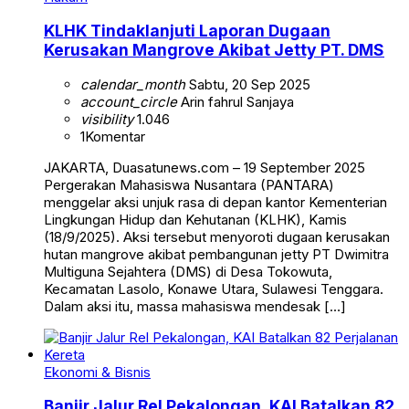
KLHK Tindaklanjuti Laporan Dugaan
Kerusakan Mangrove Akibat Jetty PT. DMS
calendar_month
Sabtu, 20 Sep 2025
account_circle
Arin fahrul Sanjaya
visibility
1.046
1
Komentar
JAKARTA, Duasatunews.com – 19 September 2025
Pergerakan Mahasiswa Nusantara (PANTARA)
menggelar aksi unjuk rasa di depan kantor Kementerian
Lingkungan Hidup dan Kehutanan (KLHK), Kamis
(18/9/2025). Aksi tersebut menyoroti dugaan kerusakan
hutan mangrove akibat pembangunan jetty PT Dwimitra
Multiguna Sejahtera (DMS) di Desa Tokowuta,
Kecamatan Lasolo, Konawe Utara, Sulawesi Tenggara.
Dalam aksi itu, massa mahasiswa mendesak […]
Ekonomi & Bisnis
Banjir Jalur Rel Pekalongan, KAI Batalkan 82