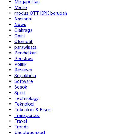
Megapolitan
Metro
modus OTT KPK berubah
Nasional
News
Olahraga
Opini
Otomotif
parawisata
Pendidikan
Peristiwa
Politik
Reviews
Sepakbola
Software
Sosok
Sport
Technology
Teknologi
Teknologi & Bisnis
Transportasi
Travel
Trends
Uncategorized