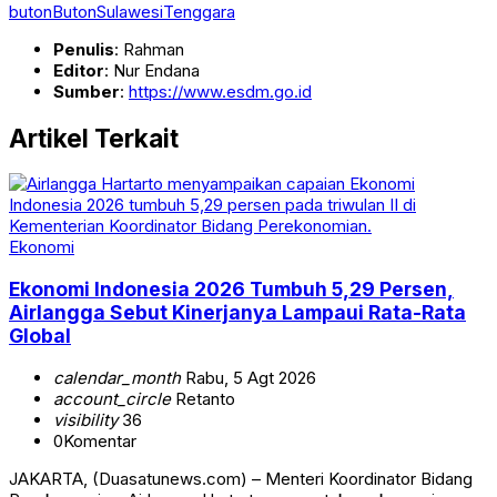
buton
Buton
SulawesiTenggara
Penulis
: Rahman
Editor
: Nur Endana
Sumber
:
https://www.esdm.go.id
Artikel Terkait
Ekonomi
Ekonomi Indonesia 2026 Tumbuh 5,29 Persen,
Airlangga Sebut Kinerjanya Lampaui Rata-Rata
Global
calendar_month
Rabu, 5 Agt 2026
account_circle
Retanto
visibility
36
0
Komentar
JAKARTA, (Duasatunews.com) – Menteri Koordinator Bidang