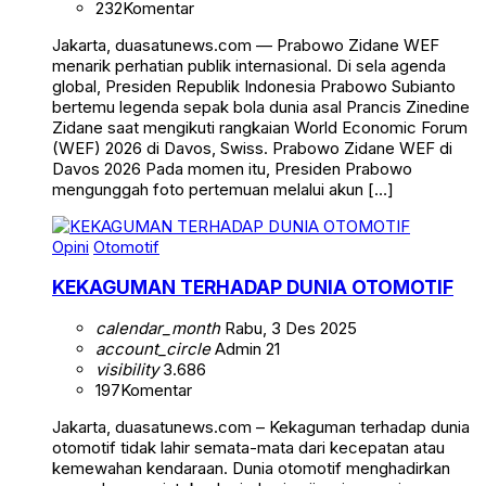
232
Komentar
Jakarta, duasatunews.com — Prabowo Zidane WEF
menarik perhatian publik internasional. Di sela agenda
global, Presiden Republik Indonesia Prabowo Subianto
bertemu legenda sepak bola dunia asal Prancis Zinedine
Zidane saat mengikuti rangkaian World Economic Forum
(WEF) 2026 di Davos, Swiss. Prabowo Zidane WEF di
Davos 2026 Pada momen itu, Presiden Prabowo
mengunggah foto pertemuan melalui akun […]
Opini
Otomotif
KEKAGUMAN TERHADAP DUNIA OTOMOTIF
calendar_month
Rabu, 3 Des 2025
account_circle
Admin 21
visibility
3.686
197
Komentar
Jakarta, duasatunews.com – Kekaguman terhadap dunia
otomotif tidak lahir semata-mata dari kecepatan atau
kemewahan kendaraan. Dunia otomotif menghadirkan