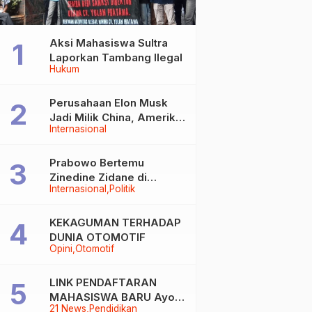
Aksi Mahasiswa Sultra
Laporkan Tambang Ilegal
Hukum
Perusahaan Elon Musk
Jadi Milik China, Amerika
Internasional
Ketar-ketir
Prabowo Bertemu
Zinedine Zidane di
Internasional
Politik
Davos, Momen Hangat di
Sela WEF 2026
KEKAGUMAN TERHADAP
DUNIA OTOMOTIF
Opini
Otomotif
LINK PENDAFTARAN
MAHASISWA BARU Ayoo
21 News
Pendidikan
Buruan