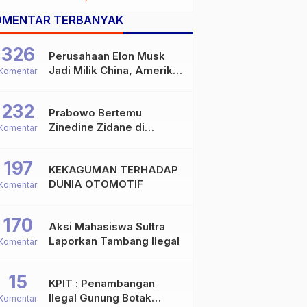
OMENTAR TERBANYAK
326
Perusahaan Elon Musk
Jadi Milik China, Amerika
Komentar
Ketar-ketir
232
Prabowo Bertemu
Zinedine Zidane di
Komentar
Davos, Momen Hangat di
Sela WEF 2026
197
KEKAGUMAN TERHADAP
DUNIA OTOMOTIF
Komentar
170
Aksi Mahasiswa Sultra
Laporkan Tambang Ilegal
Komentar
15
KPIT : Penambangan
Ilegal Gunung Botak
Komentar