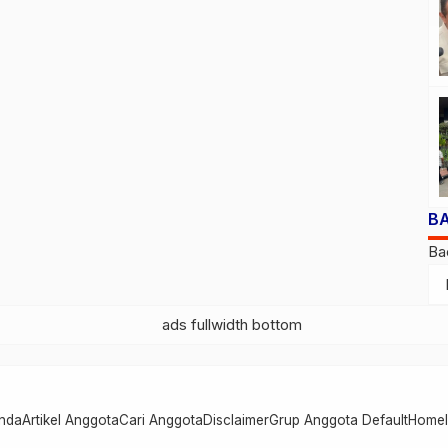
B
Ba
nda
Artikel Anggota
Cari Anggota
Disclaimer
Grup Anggota Default
Home