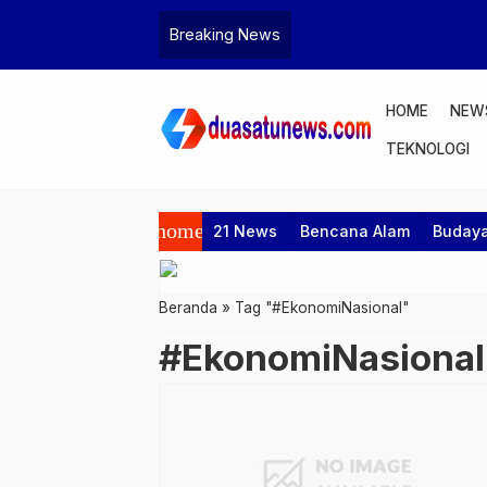
Breaking News
HOME
NEW
TEKNOLOGI
home
21 News
Bencana Alam
Buday
Beranda
»
Tag "#EkonomiNasional"
#EkonomiNasional