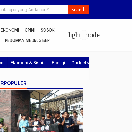
search
EKONOMI
OPINI
SOSOK
light_mode
PEDOMAN MEDIA SIBER
mi
Ekonomi & Bisnis
Energi
Gadgets
Hiburan
Huku
ERPOPULER