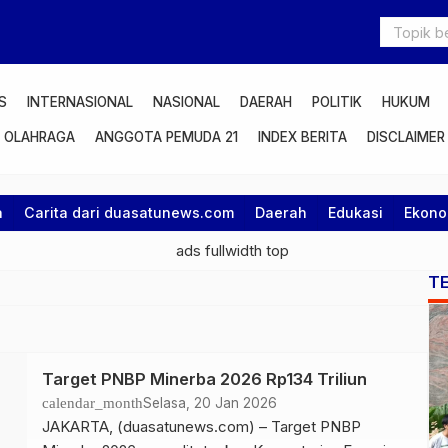
S
INTERNASIONAL
NASIONAL
DAERAH
POLITIK
HUKUM
OLAHRAGA
ANGGOTA PEMUDA 21
INDEX BERITA
DISCLAIMER
a
Carita dari duasatunews.com
Daerah
Edukasi
Ekono
T
Target PNBP Minerba 2026 Rp134 Triliun
calendar_month
Selasa, 20 Jan 2026
JAKARTA, (duasatunews.com) – Target PNBP