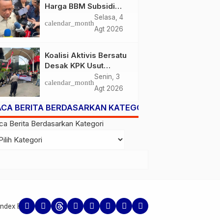
Harga BBM Subsidi
Tetap, BBM Non-
Selasa, 4
calendar_month
Subsidi Berpeluang
Agt 2026
Turun
Koalisi Aktivis Bersatu
Desak KPK Usut
Dugaan Kolusi Proyek
Senin, 3
calendar_month
RSUD Kolaka Timur,
Agt 2026
Sejumlah Pejabat dan
PT Arafah Alam
ACA BERITA BERDASARKAN KATEGORI
Sejahtera Diminta
ca Berita Berdasarkan Kategori
Diperiksa
Index Berita
Kader 21
Kirim Artikel Baru
Kode Etik Jurnalistik
Lupa Kata Sa