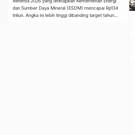
Minerba 2026 yang ditetapkan Kementerian Energi
dan Sumber Daya Mineral (ESDM) mencapai Rp134
triliun. Angka ini lebih tinggi dibanding target tahun
2025 sebesar Rp124,7 triliun. Dengan kenaikan
tersebut, pemerintah menunjukkan optimisme
terhadap prospek sektor pertambangan tahun depan.
Direktur Jenderal Mineral dan Batubara Kementerian
ESDM, Tri Winarno, menyusun target ini dengan […]