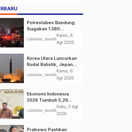
Bukan Sekadar Persoalan
ERBARU
Hukum, Tetapi Ancaman
Serius terhadap Masa
Depan Pulau Buru
Polrestabes Bandung
Siagakan 1.380
Personel Antisipasi
Kamis, 6
calendar_month
Konvoi Bobotoh Usai
Agt 2026
Final Piala Presiden
Korea Utara Luncurkan
Rudal Balistik, Jepang
Pastikan Wilayahnya
Kamis, 6
calendar_month
Aman
Agt 2026
Ekonomi Indonesia
2026 Tumbuh 5,29
Persen, Airlangga
Rabu, 5 Agt
calendar_month
Sebut Kinerjanya
2026
Lampaui Rata-Rata
Global
Prabowo Pastikan