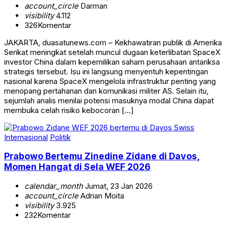
account_circle
Darman
visibility
4.112
326
Komentar
JAKARTA, duasatunews.com – Kekhawatiran publik di Amerika
Serikat meningkat setelah muncul dugaan keterlibatan SpaceX
investor China dalam kepemilikan saham perusahaan antariksa
strategis tersebut. Isu ini langsung menyentuh kepentingan
nasional karena SpaceX mengelola infrastruktur penting yang
menopang pertahanan dan komunikasi militer AS. Selain itu,
sejumlah analis menilai potensi masuknya modal China dapat
membuka celah risiko kebocoran […]
Internasional
Politik
Prabowo Bertemu Zinedine Zidane di Davos,
Momen Hangat di Sela WEF 2026
calendar_month
Jumat, 23 Jan 2026
account_circle
Adrian Moita
visibility
3.925
232
Komentar