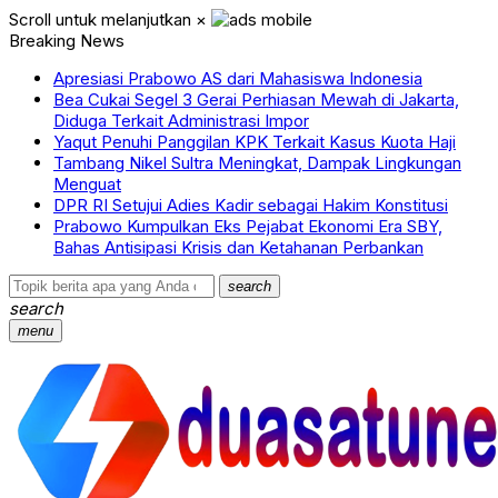
Scroll untuk melanjutkan
×
Breaking News
Apresiasi Prabowo AS dari Mahasiswa Indonesia
Bea Cukai Segel 3 Gerai Perhiasan Mewah di Jakarta,
Diduga Terkait Administrasi Impor
Yaqut Penuhi Panggilan KPK Terkait Kasus Kuota Haji
Tambang Nikel Sultra Meningkat, Dampak Lingkungan
Menguat
DPR RI Setujui Adies Kadir sebagai Hakim Konstitusi
Prabowo Kumpulkan Eks Pejabat Ekonomi Era SBY,
Bahas Antisipasi Krisis dan Ketahanan Perbankan
search
search
menu