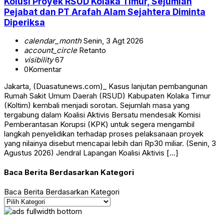
Kolusi Proyek RSUD Kolaka Timur, Sejumlah
Pejabat dan PT Arafah Alam Sejahtera Diminta
Diperiksa
calendar_month
Senin, 3 Agt 2026
account_circle
Retanto
visibility
67
0
Komentar
Jakarta, (Duasatunews.com)_ Kasus lanjutan pembangunan
Rumah Sakit Umum Daerah (RSUD) Kabupaten Kolaka Timur
(Koltim) kembali menjadi sorotan. Sejumlah masa yang
tergabung dalam Koalisi Aktivis Bersatu mendesak Komisi
Pemberantasan Korupsi (KPK) untuk segera mengambil
langkah penyelidikan terhadap proses pelaksanaan proyek
yang nilainya disebut mencapai lebih dari Rp30 miliar. (Senin, 3
Agustus 2026) Jendral Lapangan Koalisi Aktivis […]
Baca Berita Berdasarkan Kategori
Baca Berita Berdasarkan Kategori