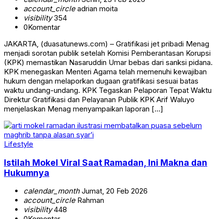
account_circle
adrian moita
visibility
354
0
Komentar
JAKARTA, (duasatunews.com) – Gratifikasi jet pribadi Menag
menjadi sorotan publik setelah Komisi Pemberantasan Korupsi
(KPK) memastikan Nasaruddin Umar bebas dari sanksi pidana.
KPK menegaskan Menteri Agama telah memenuhi kewajiban
hukum dengan melaporkan dugaan gratifikasi sesuai batas
waktu undang-undang. KPK Tegaskan Pelaporan Tepat Waktu
Direktur Gratifikasi dan Pelayanan Publik KPK Arif Waluyo
menjelaskan Menag menyampaikan laporan […]
Lifestyle
Istilah Mokel Viral Saat Ramadan, Ini Makna dan
Hukumnya
calendar_month
Jumat, 20 Feb 2026
account_circle
Rahman
visibility
448
0
Komentar