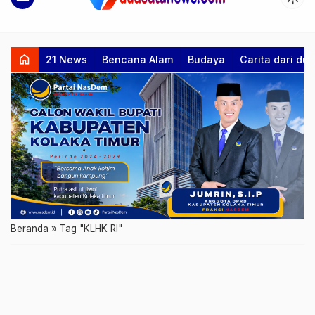
home
21 News
Bencana Alam
Budaya
Carita dari d
Beranda
»
Tag "KLHK RI"