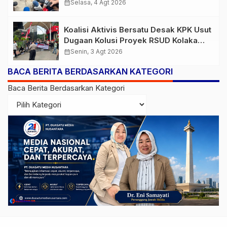
Turun
calendar_month
Selasa, 4 Agt 2026
Koalisi Aktivis Bersatu Desak KPK Usut
Dugaan Kolusi Proyek RSUD Kolaka
Timur, Sejumlah Pejabat dan PT
calendar_month
Senin, 3 Agt 2026
Arafah Alam Sejahtera Diminta
BACA BERITA BERDASARKAN KATEGORI
Diperiksa
Baca Berita Berdasarkan Kategori