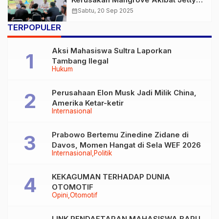
PT. DMS
calendar_month
Sabtu, 20 Sep 2025
TERPOPULER
Aksi Mahasiswa Sultra Laporkan
Tambang Ilegal
Hukum
Perusahaan Elon Musk Jadi Milik China,
Amerika Ketar-ketir
Internasional
Prabowo Bertemu Zinedine Zidane di
Davos, Momen Hangat di Sela WEF 2026
Internasional
Politik
KEKAGUMAN TERHADAP DUNIA
OTOMOTIF
Opini
Otomotif
LINK PENDAFTARAN MAHASISWA BARU