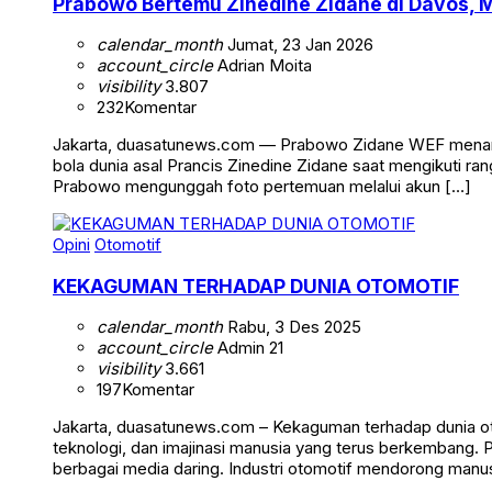
Prabowo Bertemu Zinedine Zidane di Davos, 
calendar_month
Jumat, 23 Jan 2026
account_circle
Adrian Moita
visibility
3.807
232
Komentar
Jakarta, duasatunews.com — Prabowo Zidane WEF menarik p
bola dunia asal Prancis Zinedine Zidane saat mengikuti
Prabowo mengunggah foto pertemuan melalui akun […]
Opini
Otomotif
KEKAGUMAN TERHADAP DUNIA OTOMOTIF
calendar_month
Rabu, 3 Des 2025
account_circle
Admin 21
visibility
3.661
197
Komentar
Jakarta, duasatunews.com – Kekaguman terhadap dunia ot
teknologi, dan imajinasi manusia yang terus berkembang. 
berbagai media daring. Industri otomotif mendorong manusi