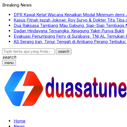
Breaking News
DPR Kawal Ketat Wacana Kenaikan Modal Minimum demi 
Kasus Fitnah Ijazah Jokowi: Roy Suryo & Dokter Tifa Tiba d
Dua Raksasa Tambang Mau Gabung, Siap-Siap Tembaga 
Dadan Hindayana Tersangka, Kejagung Yakin Punya Bukti
Evakuasi Penumpang Ferry di Surabaya, TNI AL Temukan 
AS Serang Iran, Timur Tengah di Ambang Perang Terbuka:
search
search
menu
Home
News