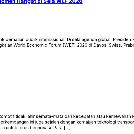
Momen Hangat di Sela WEF 2026
erhatian publik internasional. Di sela agenda global, Presiden
 rangkaian World Economic Forum (WEF) 2026 di Davos, Swiss. Pr
omotif tidak lahir semata-mata dari kecepatan atau kemewahan k
Perkembangan ini juga sejalan dengan kemajuan teknologi transpor
a untuk terus berinovasi. Para […]