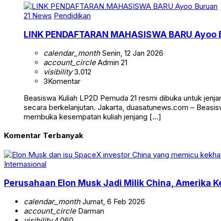
21 News
Pendidikan
LINK PENDAFTARAN MAHASISWA BARU Ayoo 
calendar_month
Senin, 12 Jan 2026
account_circle
Admin 21
visibility
3.012
3
Komentar
Beasiswa Kuliah LP2D Pemuda 21 resmi dibuka untuk jenjan
secara berkelanjutan. Jakarta, duasatunews.com – Beasis
membuka kesempatan kuliah jenjang […]
Komentar Terbanyak
Internasional
Perusahaan Elon Musk Jadi Milik China, Amerika Ke
calendar_month
Jumat, 6 Feb 2026
account_circle
Darman
visibility
4.060