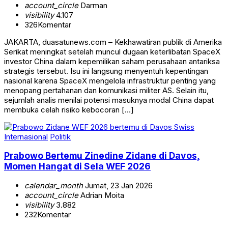
account_circle
Darman
visibility
4.107
326
Komentar
JAKARTA, duasatunews.com – Kekhawatiran publik di Amerika
Serikat meningkat setelah muncul dugaan keterlibatan SpaceX
investor China dalam kepemilikan saham perusahaan antariksa
strategis tersebut. Isu ini langsung menyentuh kepentingan
nasional karena SpaceX mengelola infrastruktur penting yang
menopang pertahanan dan komunikasi militer AS. Selain itu,
sejumlah analis menilai potensi masuknya modal China dapat
membuka celah risiko kebocoran […]
Internasional
Politik
Prabowo Bertemu Zinedine Zidane di Davos,
Momen Hangat di Sela WEF 2026
calendar_month
Jumat, 23 Jan 2026
account_circle
Adrian Moita
visibility
3.882
232
Komentar