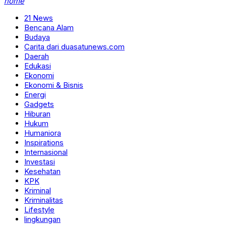
home
21 News
Bencana Alam
Budaya
Carita dari duasatunews.com
Daerah
Edukasi
Ekonomi
Ekonomi & Bisnis
Energi
Gadgets
Hiburan
Hukum
Humaniora
Inspirations
Internasional
Investasi
Kesehatan
KPK
Kriminal
Kriminalitas
Lifestyle
lingkungan