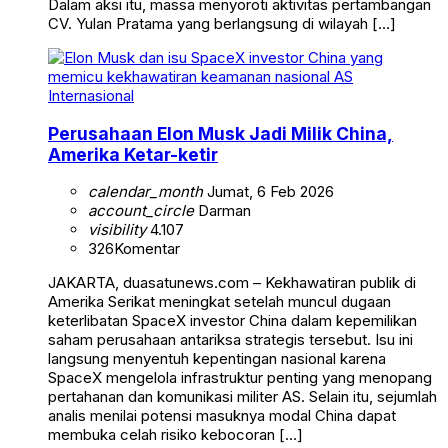
Dalam aksi itu, massa menyoroti aktivitas pertambangan
CV. Yulan Pratama yang berlangsung di wilayah […]
Internasional
Perusahaan Elon Musk Jadi Milik China,
Amerika Ketar-ketir
calendar_month
Jumat, 6 Feb 2026
account_circle
Darman
visibility
4.107
326
Komentar
JAKARTA, duasatunews.com – Kekhawatiran publik di
Amerika Serikat meningkat setelah muncul dugaan
keterlibatan SpaceX investor China dalam kepemilikan
saham perusahaan antariksa strategis tersebut. Isu ini
langsung menyentuh kepentingan nasional karena
SpaceX mengelola infrastruktur penting yang menopang
pertahanan dan komunikasi militer AS. Selain itu, sejumlah
analis menilai potensi masuknya modal China dapat
membuka celah risiko kebocoran […]