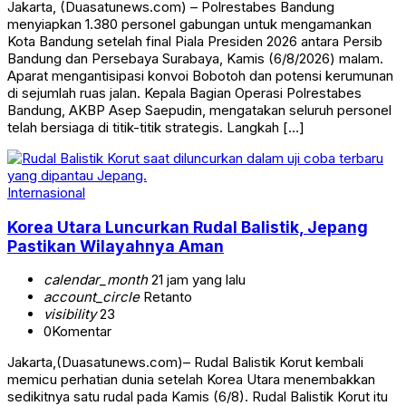
Jakarta, (Duasatunews.com) – Polrestabes Bandung
menyiapkan 1.380 personel gabungan untuk mengamankan
Kota Bandung setelah final Piala Presiden 2026 antara Persib
Bandung dan Persebaya Surabaya, Kamis (6/8/2026) malam.
Aparat mengantisipasi konvoi Bobotoh dan potensi kerumunan
di sejumlah ruas jalan. Kepala Bagian Operasi Polrestabes
Bandung, AKBP Asep Saepudin, mengatakan seluruh personel
telah bersiaga di titik-titik strategis. Langkah […]
Internasional
Korea Utara Luncurkan Rudal Balistik, Jepang
Pastikan Wilayahnya Aman
calendar_month
21 jam yang lalu
account_circle
Retanto
visibility
23
0
Komentar
Jakarta,(Duasatunews.com)– Rudal Balistik Korut kembali
memicu perhatian dunia setelah Korea Utara menembakkan
sedikitnya satu rudal pada Kamis (6/8). Rudal Balistik Korut itu