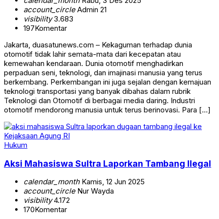
calendar_month
Rabu, 3 Des 2025
account_circle
Admin 21
visibility
3.683
197
Komentar
Jakarta, duasatunews.com – Kekaguman terhadap dunia
otomotif tidak lahir semata-mata dari kecepatan atau
kemewahan kendaraan. Dunia otomotif menghadirkan
perpaduan seni, teknologi, dan imajinasi manusia yang terus
berkembang. Perkembangan ini juga sejalan dengan kemajuan
teknologi transportasi yang banyak dibahas dalam rubrik
Teknologi dan Otomotif di berbagai media daring. Industri
otomotif mendorong manusia untuk terus berinovasi. Para […]
Hukum
Aksi Mahasiswa Sultra Laporkan Tambang Ilegal
calendar_month
Kamis, 12 Jun 2025
account_circle
Nur Wayda
visibility
4.172
170
Komentar