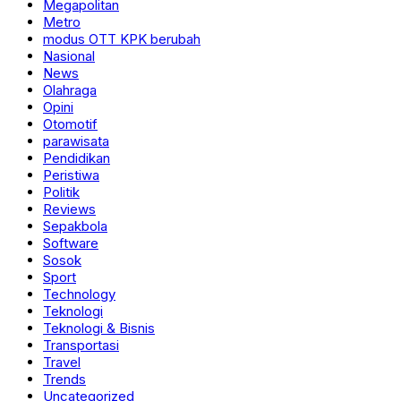
Megapolitan
Metro
modus OTT KPK berubah
Nasional
News
Olahraga
Opini
Otomotif
parawisata
Pendidikan
Peristiwa
Politik
Reviews
Sepakbola
Software
Sosok
Sport
Technology
Teknologi
Teknologi & Bisnis
Transportasi
Travel
Trends
Uncategorized