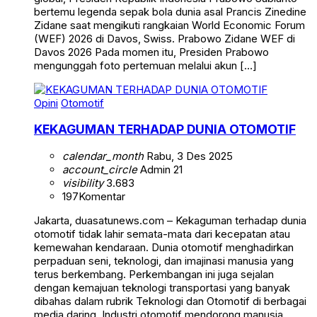
bertemu legenda sepak bola dunia asal Prancis Zinedine
Zidane saat mengikuti rangkaian World Economic Forum
(WEF) 2026 di Davos, Swiss. Prabowo Zidane WEF di
Davos 2026 Pada momen itu, Presiden Prabowo
mengunggah foto pertemuan melalui akun […]
Opini
Otomotif
KEKAGUMAN TERHADAP DUNIA OTOMOTIF
calendar_month
Rabu, 3 Des 2025
account_circle
Admin 21
visibility
3.683
197
Komentar
Jakarta, duasatunews.com – Kekaguman terhadap dunia
otomotif tidak lahir semata-mata dari kecepatan atau
kemewahan kendaraan. Dunia otomotif menghadirkan
perpaduan seni, teknologi, dan imajinasi manusia yang
terus berkembang. Perkembangan ini juga sejalan
dengan kemajuan teknologi transportasi yang banyak
dibahas dalam rubrik Teknologi dan Otomotif di berbagai
media daring. Industri otomotif mendorong manusia