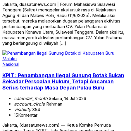
Jakarta, duasatunews.com | Forum Mahasiswa Sulawesi
Tenggara (Sultra) menggelar aksi unjuk rasa di Kejaksaan
Agung RI dan Mabes Polri, Rabu (11/6/2025). Melalui aksi
tersebut, mereka melaporkan dugaan pelanggaran aktivitas
pertambangan yang melibatkan CV. Yulan Pratama di
Kabupaten Konawe Utara, Sulawesi Tenggara. Dalam aksi itu,
massa menyoroti aktivitas pertambangan CV. Yulan Pratama
yang berlangsung di wilayah […]
Nasional
KPIT : Penambangan Ilegal Gunung Botak Bukan
Sekadar Persoalan Hukum, Tetapi Ancaman
Serius terhadap Masa Depan Pulau Buru
calendar_month
Selasa, 14 Jul 2026
account_circle
Rahman
visibility
354
15
Komentar
Jakarta, (duasatunews.com) — Ketua Komite Pemuda
Indonesia Timur (KPIT), Ichi Amahoru, menilai persoalan