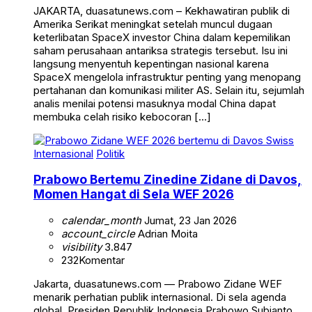
JAKARTA, duasatunews.com – Kekhawatiran publik di
Amerika Serikat meningkat setelah muncul dugaan
keterlibatan SpaceX investor China dalam kepemilikan
saham perusahaan antariksa strategis tersebut. Isu ini
langsung menyentuh kepentingan nasional karena
SpaceX mengelola infrastruktur penting yang menopang
pertahanan dan komunikasi militer AS. Selain itu, sejumlah
analis menilai potensi masuknya modal China dapat
membuka celah risiko kebocoran […]
Internasional
Politik
Prabowo Bertemu Zinedine Zidane di Davos,
Momen Hangat di Sela WEF 2026
calendar_month
Jumat, 23 Jan 2026
account_circle
Adrian Moita
visibility
3.847
232
Komentar
Jakarta, duasatunews.com — Prabowo Zidane WEF
menarik perhatian publik internasional. Di sela agenda
global, Presiden Republik Indonesia Prabowo Subianto