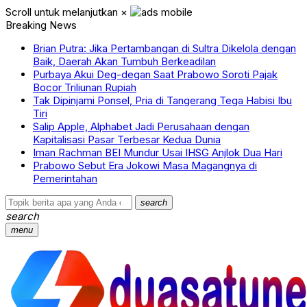
Scroll untuk melanjutkan
×
Breaking News
Brian Putra: Jika Pertambangan di Sultra Dikelola dengan
Baik, Daerah Akan Tumbuh Berkeadilan
Purbaya Akui Deg-degan Saat Prabowo Soroti Pajak
Bocor Triliunan Rupiah
Tak Dipinjami Ponsel, Pria di Tangerang Tega Habisi Ibu
Tiri
Salip Apple, Alphabet Jadi Perusahaan dengan
Kapitalisasi Pasar Terbesar Kedua Dunia
Iman Rachman BEI Mundur Usai IHSG Anjlok Dua Hari
Prabowo Sebut Era Jokowi Masa Magangnya di
Pemerintahan
search
search
menu