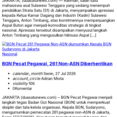
JAKARTA, (duasatunews.com) — Rahman, salah satu
mahasiswa asal Sulawesi Tenggara yang sedang menempuh
pendidikan Strata Satu (S1) di Jakarta, menyampaikan apresiasi
kepada Ketua Kamar Dagang dan Industri (Kadin) Sulawesi
Tenggara, Anton Timbang, atas komitmennya memperjuangkan
Aspal Buton agar menjadi komoditas strategis di tingkat
nasional. Apresiasi tersebut disampaikan menyusul langkah
Anton Timbang yang mengusulkan hilirisasi Aspal […]
Nasional
BGN Pecat Pegawai, 261 Non-ASN Diberhentikan
calendar_month
Senin, 27 Jul 2026
account_circle
Adrian Moita
visibility
106
0
Komentar
JAKARTA (duasatunews.com) – BGN Pecat Pegawai menjadi
langkah tegas Badan Gizi Nasional (BGN) untuk memperkuat
disiplin dan tata kelola organisasi. Kepala BGN, Sudaryono,
mengumumkan pemecatan 261 pegawai non-ASN di Jakarta,