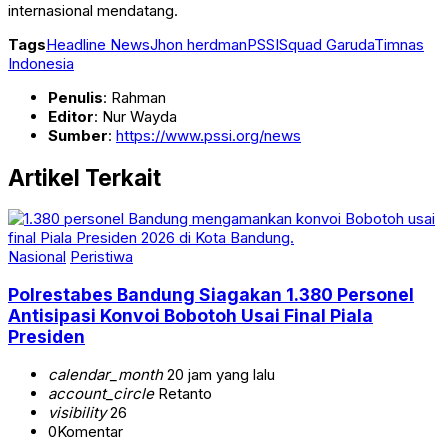
internasional mendatang.
Tags
Headline News
Jhon herdman
PSSI
Squad Garuda
Timnas
Indonesia
Penulis
: Rahman
Editor
: Nur Wayda
Sumber
:
https://www.pssi.org/news
Artikel Terkait
Nasional
Peristiwa
Polrestabes Bandung Siagakan 1.380 Personel
Antisipasi Konvoi Bobotoh Usai Final Piala
Presiden
calendar_month
20 jam yang lalu
account_circle
Retanto
visibility
26
0
Komentar