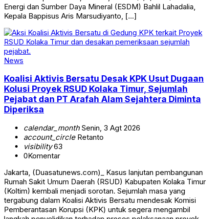
Energi dan Sumber Daya Mineral (ESDM) Bahlil Lahadalia,
Kepala Bappisus Aris Marsudiyanto, […]
News
Koalisi Aktivis Bersatu Desak KPK Usut Dugaan
Kolusi Proyek RSUD Kolaka Timur, Sejumlah
Pejabat dan PT Arafah Alam Sejahtera Diminta
Diperiksa
calendar_month
Senin, 3 Agt 2026
account_circle
Retanto
visibility
63
0
Komentar
Jakarta, (Duasatunews.com)_ Kasus lanjutan pembangunan
Rumah Sakit Umum Daerah (RSUD) Kabupaten Kolaka Timur
(Koltim) kembali menjadi sorotan. Sejumlah masa yang
tergabung dalam Koalisi Aktivis Bersatu mendesak Komisi
Pemberantasan Korupsi (KPK) untuk segera mengambil
langkah penyelidikan terhadap proses pelaksanaan proyek