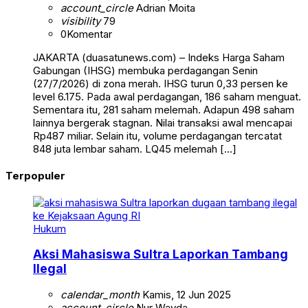
account_circle
Adrian Moita
visibility
79
0
Komentar
JAKARTA (duasatunews.com) – Indeks Harga Saham
Gabungan (IHSG) membuka perdagangan Senin
(27/7/2026) di zona merah. IHSG turun 0,33 persen ke
level 6.175. Pada awal perdagangan, 186 saham menguat.
Sementara itu, 281 saham melemah. Adapun 498 saham
lainnya bergerak stagnan. Nilai transaksi awal mencapai
Rp487 miliar. Selain itu, volume perdagangan tercatat
848 juta lembar saham. LQ45 melemah […]
Terpopuler
Hukum
Aksi Mahasiswa Sultra Laporkan Tambang
Ilegal
calendar_month
Kamis, 12 Jun 2025
account_circle
Nur Wayda