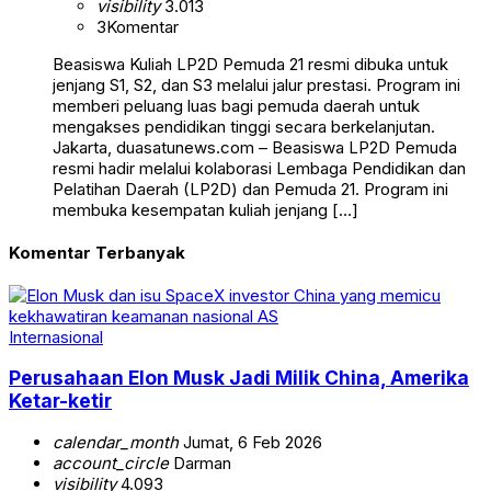
visibility
3.013
3
Komentar
Beasiswa Kuliah LP2D Pemuda 21 resmi dibuka untuk
jenjang S1, S2, dan S3 melalui jalur prestasi. Program ini
memberi peluang luas bagi pemuda daerah untuk
mengakses pendidikan tinggi secara berkelanjutan.
Jakarta, duasatunews.com – Beasiswa LP2D Pemuda
resmi hadir melalui kolaborasi Lembaga Pendidikan dan
Pelatihan Daerah (LP2D) dan Pemuda 21. Program ini
membuka kesempatan kuliah jenjang […]
Komentar Terbanyak
Internasional
Perusahaan Elon Musk Jadi Milik China, Amerika
Ketar-ketir
calendar_month
Jumat, 6 Feb 2026
account_circle
Darman
visibility
4.093