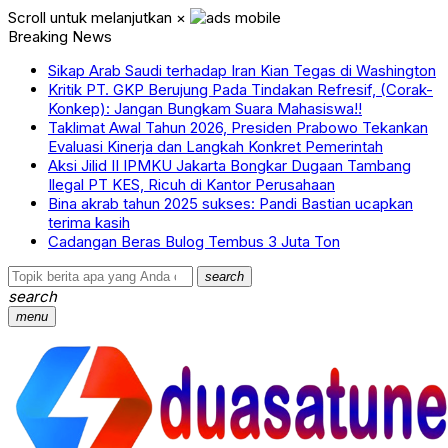
Scroll untuk melanjutkan
×
Breaking News
Sikap Arab Saudi terhadap Iran Kian Tegas di Washington
Kritik PT. GKP Berujung Pada Tindakan Refresif, (Corak-
Konkep): Jangan Bungkam Suara Mahasiswa!!
Taklimat Awal Tahun 2026, Presiden Prabowo Tekankan
Evaluasi Kinerja dan Langkah Konkret Pemerintah
Aksi Jilid II IPMKU Jakarta Bongkar Dugaan Tambang
Ilegal PT KES, Ricuh di Kantor Perusahaan
Bina akrab tahun 2025 sukses: Pandi Bastian ucapkan
terima kasih
Cadangan Beras Bulog Tembus 3 Juta Ton
search
search
menu