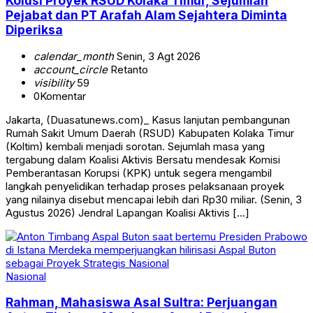
Kolusi Proyek RSUD Kolaka Timur, Sejumlah
Pejabat dan PT Arafah Alam Sejahtera Diminta
Diperiksa
calendar_month
Senin, 3 Agt 2026
account_circle
Retanto
visibility
59
0
Komentar
Jakarta, (Duasatunews.com)_ Kasus lanjutan pembangunan
Rumah Sakit Umum Daerah (RSUD) Kabupaten Kolaka Timur
(Koltim) kembali menjadi sorotan. Sejumlah masa yang
tergabung dalam Koalisi Aktivis Bersatu mendesak Komisi
Pemberantasan Korupsi (KPK) untuk segera mengambil
langkah penyelidikan terhadap proses pelaksanaan proyek
yang nilainya disebut mencapai lebih dari Rp30 miliar. (Senin, 3
Agustus 2026) Jendral Lapangan Koalisi Aktivis […]
Nasional
Rahman, Mahasiswa Asal Sultra: Perjuangan