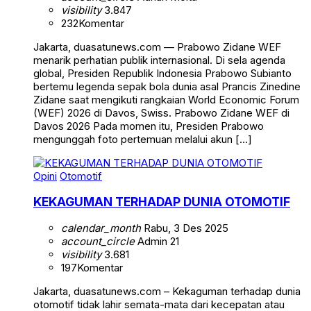
visibility
3.847
232
Komentar
Jakarta, duasatunews.com — Prabowo Zidane WEF
menarik perhatian publik internasional. Di sela agenda
global, Presiden Republik Indonesia Prabowo Subianto
bertemu legenda sepak bola dunia asal Prancis Zinedine
Zidane saat mengikuti rangkaian World Economic Forum
(WEF) 2026 di Davos, Swiss. Prabowo Zidane WEF di
Davos 2026 Pada momen itu, Presiden Prabowo
mengunggah foto pertemuan melalui akun […]
Opini
Otomotif
KEKAGUMAN TERHADAP DUNIA OTOMOTIF
calendar_month
Rabu, 3 Des 2025
account_circle
Admin 21
visibility
3.681
197
Komentar
Jakarta, duasatunews.com – Kekaguman terhadap dunia
otomotif tidak lahir semata-mata dari kecepatan atau