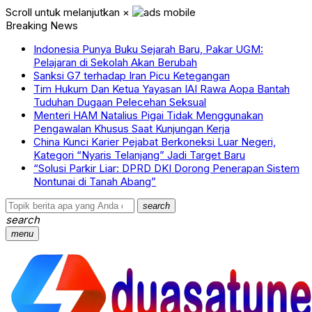
Scroll untuk melanjutkan
×
Breaking News
Indonesia Punya Buku Sejarah Baru, Pakar UGM:
Pelajaran di Sekolah Akan Berubah
Sanksi G7 terhadap Iran Picu Ketegangan
‎Tim Hukum Dan Ketua Yayasan IAI Rawa Aopa Bantah
Tuduhan Dugaan Pelecehan Seksual
Menteri HAM Natalius Pigai Tidak Menggunakan
Pengawalan Khusus Saat Kunjungan Kerja
China Kunci Karier Pejabat Berkoneksi Luar Negeri,
Kategori “Nyaris Telanjang” Jadi Target Baru
“Solusi Parkir Liar: DPRD DKI Dorong Penerapan Sistem
Nontunai di Tanah Abang”
search
search
menu