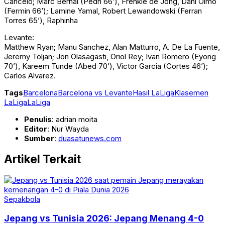
Cancelo; Marc Bernal (Pedri 66’), Frenkie de Jong, Dani Olmo
(Fermin 66’); Lamine Yamal, Robert Lewandowski (Ferran
Torres 65’), Raphinha
Levante:
Matthew Ryan; Manu Sanchez, Alan Matturro, A. De La Fuente,
Jeremy Toljan; Jon Olasagasti, Oriol Rey; Ivan Romero (Eyong
70’), Kareem Tunde (Abed 70’), Victor Garcia (Cortes 46’);
Carlos Alvarez.
Tags
Barcelona
Barcelona vs Levante
Hasil LaLiga
Klasemen
LaLiga
LaLiga
Penulis
: adrian moita
Editor
: Nur Wayda
Sumber
:
duasatunews.com
Artikel Terkait
Sepakbola
Jepang vs Tunisia 2026: Jepang Menang 4-0