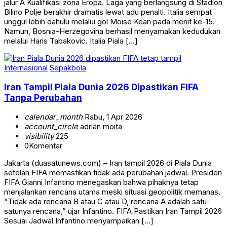
jalur A Kualifikasi zona Eropa. Laga yang berlangsung di Stadion
Bilino Polje berakhir dramatis lewat adu penalti. Italia sempat
unggul lebih dahulu melalui gol Moise Kean pada menit ke-15.
Namun, Bosnia-Herzegovina berhasil menyamakan kedudukan
melalui Haris Tabakovic. Italia Piala […]
Internasional
Sepakbola
Iran Tampil Piala Dunia 2026 Dipastikan FIFA
Tanpa Perubahan
calendar_month
Rabu, 1 Apr 2026
account_circle
adrian moita
visibility
225
0
Komentar
Jakarta (duasatunews.com) – Iran tampil 2026 di Piala Dunia
setelah FIFA memastikan tidak ada perubahan jadwal. Presiden
FIFA Gianni Infantino menegaskan bahwa pihaknya tetap
menjalankan rencana utama meski situasi geopolitik memanas.
“Tidak ada rencana B atau C atau D, rencana A adalah satu-
satunya rencana,” ujar Infantino. FIFA Pastikan Iran Tampil 2026
Sesuai Jadwal Infantino menyampaikan […]