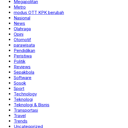
Megapolitan
Metro
modus OTT KPK berubah
Nasional
News
Olahraga
Opini
Otomotif
parawisata
Pendidikan
Peristiwa
Politik
Reviews
Sepakbola
Software
Sosok
Sport
Technology
Teknologi
Teknologi & Bisnis
Transportasi
Travel
Trends
Uncategorized