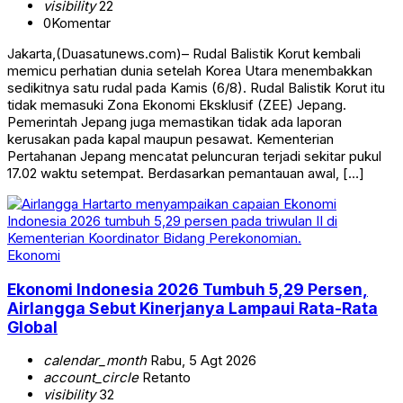
visibility
22
0
Komentar
Jakarta,(Duasatunews.com)– Rudal Balistik Korut kembali
memicu perhatian dunia setelah Korea Utara menembakkan
sedikitnya satu rudal pada Kamis (6/8). Rudal Balistik Korut itu
tidak memasuki Zona Ekonomi Eksklusif (ZEE) Jepang.
Pemerintah Jepang juga memastikan tidak ada laporan
kerusakan pada kapal maupun pesawat. Kementerian
Pertahanan Jepang mencatat peluncuran terjadi sekitar pukul
17.02 waktu setempat. Berdasarkan pemantauan awal, […]
Ekonomi
Ekonomi Indonesia 2026 Tumbuh 5,29 Persen,
Airlangga Sebut Kinerjanya Lampaui Rata-Rata
Global
calendar_month
Rabu, 5 Agt 2026
account_circle
Retanto
visibility
32