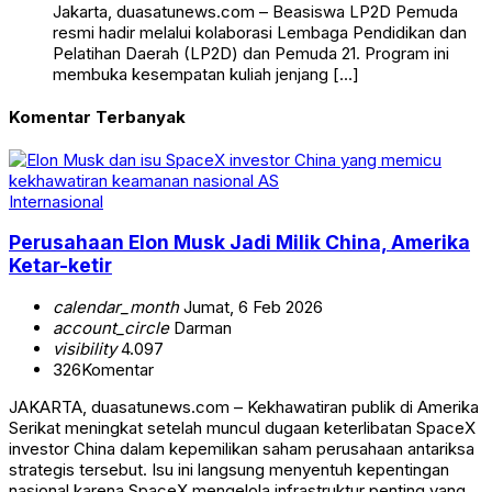
Jakarta, duasatunews.com – Beasiswa LP2D Pemuda
resmi hadir melalui kolaborasi Lembaga Pendidikan dan
Pelatihan Daerah (LP2D) dan Pemuda 21. Program ini
membuka kesempatan kuliah jenjang […]
Komentar Terbanyak
Internasional
Perusahaan Elon Musk Jadi Milik China, Amerika
Ketar-ketir
calendar_month
Jumat, 6 Feb 2026
account_circle
Darman
visibility
4.097
326
Komentar
JAKARTA, duasatunews.com – Kekhawatiran publik di Amerika
Serikat meningkat setelah muncul dugaan keterlibatan SpaceX
investor China dalam kepemilikan saham perusahaan antariksa
strategis tersebut. Isu ini langsung menyentuh kepentingan
nasional karena SpaceX mengelola infrastruktur penting yang