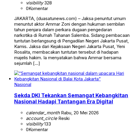
visibility
328
0
Komentar
JAKARTA, (duasatunews.com) – Jaksa penuntut umum
menuntut aktor Ammar Zoni dengan hukuman sembilan
tahun penjara dalam perkara dugaan pengedaran
narkotika di Rumah Tahanan Salemba. Sidang pembacaan
tuntutan berlangsung di Pengadilan Negeri Jakarta Pusat,
Kamis. Jaksa dari Kejaksaan Negeri Jakarta Pusat, Yeni
Rosalita, membacakan tuntutan tersebut di hadapan
majelis hakim. Ia menyatakan bahwa Ammar bersama
sejumlah […]
Nasional
Sekda DKI Tekankan Semangat Kebangkitan
Nasional Hadapi Tantangan Era Digital
calendar_month
Rabu, 20 Mei 2026
account_circle
Reski
visibility
133
0
Komentar