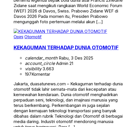
bertemu legenda sepak bola dunia asal Prancis Zinedine
Zidane saat mengikuti rangkaian World Economic Forum
(WEF) 2026 di Davos, Swiss. Prabowo Zidane WEF di
Davos 2026 Pada momen itu, Presiden Prabowo
mengunggah foto pertemuan melalui akun […]
Opini
Otomotif
KEKAGUMAN TERHADAP DUNIA OTOMOTIF
calendar_month
Rabu, 3 Des 2025
account_circle
Admin 21
visibility
3.663
197
Komentar
Jakarta, duasatunews.com – Kekaguman terhadap dunia
otomotif tidak lahir semata-mata dari kecepatan atau
kemewahan kendaraan. Dunia otomotif menghadirkan
perpaduan seni, teknologi, dan imajinasi manusia yang
terus berkembang. Perkembangan ini juga sejalan
dengan kemajuan teknologi transportasi yang banyak
dibahas dalam rubrik Teknologi dan Otomotif di berbagai
media daring. Industri otomotif mendorong manusia
untuk terus berinovasi. Para […]