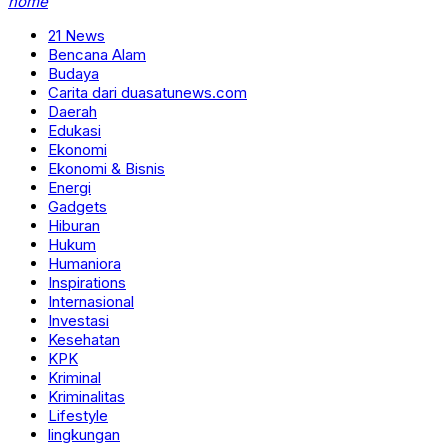
home
21 News
Bencana Alam
Budaya
Carita dari duasatunews.com
Daerah
Edukasi
Ekonomi
Ekonomi & Bisnis
Energi
Gadgets
Hiburan
Hukum
Humaniora
Inspirations
Internasional
Investasi
Kesehatan
KPK
Kriminal
Kriminalitas
Lifestyle
lingkungan