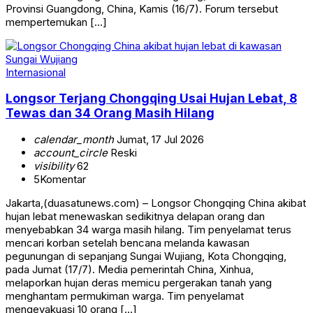
Provinsi Guangdong, China, Kamis (16/7). Forum tersebut
mempertemukan […]
Internasional
Longsor Terjang Chongqing Usai Hujan Lebat, 8
Tewas dan 34 Orang Masih Hilang
calendar_month
Jumat, 17 Jul 2026
account_circle
Reski
visibility
62
5
Komentar
Jakarta,(duasatunews.com) – Longsor Chongqing China akibat
hujan lebat menewaskan sedikitnya delapan orang dan
menyebabkan 34 warga masih hilang. Tim penyelamat terus
mencari korban setelah bencana melanda kawasan
pegunungan di sepanjang Sungai Wujiang, Kota Chongqing,
pada Jumat (17/7). Media pemerintah China, Xinhua,
melaporkan hujan deras memicu pergerakan tanah yang
menghantam permukiman warga. Tim penyelamat
mengevakuasi 10 orang […]