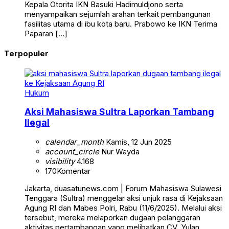
Kepala Otorita IKN Basuki Hadimuldjono serta
menyampaikan sejumlah arahan terkait pembangunan
fasilitas utama di ibu kota baru. Prabowo ke IKN Terima
Paparan […]
Terpopuler
Hukum
Aksi Mahasiswa Sultra Laporkan Tambang
Ilegal
calendar_month
Kamis, 12 Jun 2025
account_circle
Nur Wayda
visibility
4.168
170
Komentar
Jakarta, duasatunews.com | Forum Mahasiswa Sulawesi
Tenggara (Sultra) menggelar aksi unjuk rasa di Kejaksaan
Agung RI dan Mabes Polri, Rabu (11/6/2025). Melalui aksi
tersebut, mereka melaporkan dugaan pelanggaran
aktivitas pertambangan yang melibatkan CV. Yulan