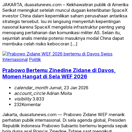
JAKARTA, duasatunews.com – Kekhawatiran publik di Amerika
Serikat meningkat setelah muncul dugaan keterlibatan SpaceX
investor China dalam kepemilikan saham perusahaan antariksa
strategis tersebut. Isu ini langsung menyentuh kepentingan
nasional karena SpaceX mengelola infrastruktur penting yang
menopang pertahanan dan komunikasi militer AS. Selain itu,
sejumlah analis menilai potensi masuknya modal China dapat
membuka celah risiko kebocoran […]
Internasional
Politik
Prabowo Bertemu Zinedine Zidane di Davos,
Momen Hangat di Sela WEF 2026
calendar_month
Jumat, 23 Jan 2026
account_circle
Adrian Moita
visibility
3.833
232
Komentar
Jakarta, duasatunews.com — Prabowo Zidane WEF menarik
perhatian publik internasional. Di sela agenda global, Presiden
Republik Indonesia Prabowo Subianto bertemu legenda sepak
bola dunia asal Prancis Zinedine Zidane saat mengikuti