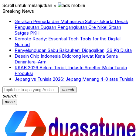
Scroll untuk melanjutkan
×
Breaking News
Gerakan Pemuda dan Mahasiswa Sultra-Jakarta Desak
Pengusutan Dugaan Pengangkutan Ore Nikel Sitaan
Satgas PKH
Remote Ready: Essential Tech Tools for the Digital
Nomad
Penyelundupan Sabu Bakauheni Digagalkan, 36 Kg Disita
Desain Chip Indonesia Didorong lewat Kerja Sama
Danantara–Arm
RKAB 2026 Belum Terbit, Industri Smelter Mulai Tunda
Produksi
Jepang vs Tunisia 2026: Jepang Menang 4-0 atas Tunisia
search
search
menu