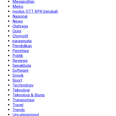
Megapolitan
Metro
modus OTT KPK berubah
Nasional
News
Olahraga
Opini
Otomotif
parawisata
Pendidikan
Peristiwa
Politik
Reviews
Sepakbola
Software
Sosok
Sport
Technology
Teknologi
Teknologi & Bisnis
Transportasi
Travel
Trends
Uncategorized