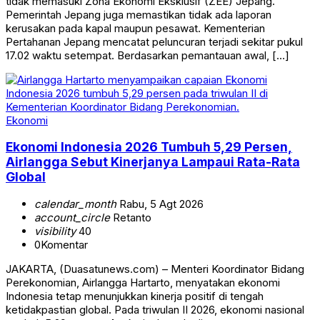
tidak memasuki Zona Ekonomi Eksklusif (ZEE) Jepang.
Pemerintah Jepang juga memastikan tidak ada laporan
kerusakan pada kapal maupun pesawat. Kementerian
Pertahanan Jepang mencatat peluncuran terjadi sekitar pukul
17.02 waktu setempat. Berdasarkan pemantauan awal, […]
Ekonomi
Ekonomi Indonesia 2026 Tumbuh 5,29 Persen,
Airlangga Sebut Kinerjanya Lampaui Rata-Rata
Global
calendar_month
Rabu, 5 Agt 2026
account_circle
Retanto
visibility
40
0
Komentar
JAKARTA, (Duasatunews.com) – Menteri Koordinator Bidang
Perekonomian, Airlangga Hartarto, menyatakan ekonomi
Indonesia tetap menunjukkan kinerja positif di tengah
ketidakpastian global. Pada triwulan II 2026, ekonomi nasional