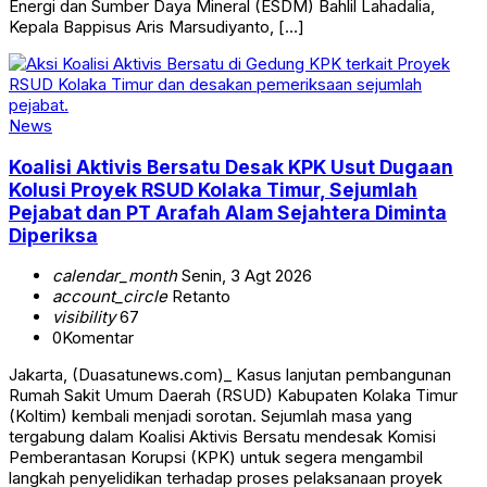
Energi dan Sumber Daya Mineral (ESDM) Bahlil Lahadalia,
Kepala Bappisus Aris Marsudiyanto, […]
News
Koalisi Aktivis Bersatu Desak KPK Usut Dugaan
Kolusi Proyek RSUD Kolaka Timur, Sejumlah
Pejabat dan PT Arafah Alam Sejahtera Diminta
Diperiksa
calendar_month
Senin, 3 Agt 2026
account_circle
Retanto
visibility
67
0
Komentar
Jakarta, (Duasatunews.com)_ Kasus lanjutan pembangunan
Rumah Sakit Umum Daerah (RSUD) Kabupaten Kolaka Timur
(Koltim) kembali menjadi sorotan. Sejumlah masa yang
tergabung dalam Koalisi Aktivis Bersatu mendesak Komisi
Pemberantasan Korupsi (KPK) untuk segera mengambil
langkah penyelidikan terhadap proses pelaksanaan proyek