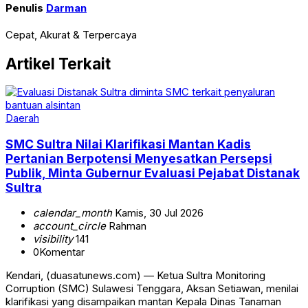
Penulis
Darman
Cepat, Akurat & Terpercaya
Artikel Terkait
Daerah
SMC Sultra Nilai Klarifikasi Mantan Kadis
Pertanian Berpotensi Menyesatkan Persepsi
Publik, Minta Gubernur Evaluasi Pejabat Distanak
Sultra
calendar_month
Kamis, 30 Jul 2026
account_circle
Rahman
visibility
141
0
Komentar
‎‎Kendari, (duasatunews.com) — Ketua Sultra Monitoring
Corruption (SMC) Sulawesi Tenggara, Aksan Setiawan, menilai
klarifikasi yang disampaikan mantan Kepala Dinas Tanaman