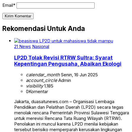
Email*
Rekomendasi Untuk Anda
21 News
Nasional
LP2D Tolak Revisi RTRW Sultra: Syarat
Kepentingan Pengusaha, Abaikan Ekologi
calendar_month
Senin, 16 Jun 2025
account_circle
Admin
visibility
1.185
0
Komentar
Jakarta, duasatunews.com – Organisasi Lembaga
Pendidikan dan Pelatihan Daerah (LP2D) secara tegas
menolak rencana Pemerintah Provinsi Sulawesi Tenggara
untuk merevisi Rencana Tata Ruang Wilayah (RTRW).
Penolakan ini muncul karena LP2D menilai kebijakan
tersebut berisiko memperparah kerusakan lingkungan