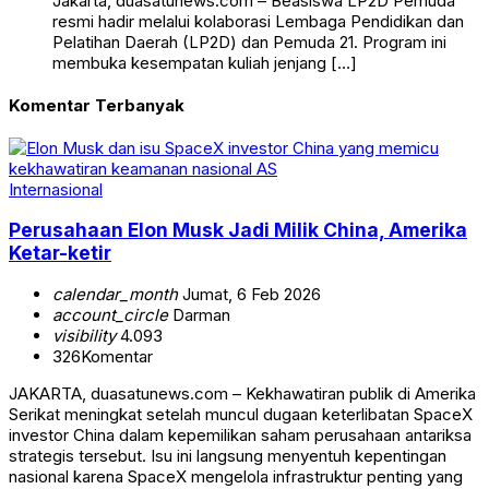
Jakarta, duasatunews.com – Beasiswa LP2D Pemuda
resmi hadir melalui kolaborasi Lembaga Pendidikan dan
Pelatihan Daerah (LP2D) dan Pemuda 21. Program ini
membuka kesempatan kuliah jenjang […]
Komentar Terbanyak
Internasional
Perusahaan Elon Musk Jadi Milik China, Amerika
Ketar-ketir
calendar_month
Jumat, 6 Feb 2026
account_circle
Darman
visibility
4.093
326
Komentar
JAKARTA, duasatunews.com – Kekhawatiran publik di Amerika
Serikat meningkat setelah muncul dugaan keterlibatan SpaceX
investor China dalam kepemilikan saham perusahaan antariksa
strategis tersebut. Isu ini langsung menyentuh kepentingan
nasional karena SpaceX mengelola infrastruktur penting yang