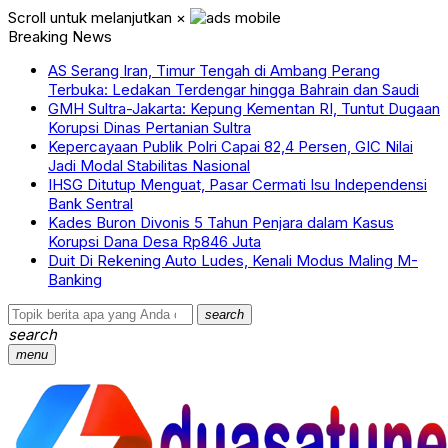
Scroll untuk melanjutkan
×
Breaking News
AS Serang Iran, Timur Tengah di Ambang Perang
Terbuka: Ledakan Terdengar hingga Bahrain dan Saudi
GMH Sultra-Jakarta: Kepung Kementan RI, Tuntut Dugaan
Korupsi Dinas Pertanian Sultra
Kepercayaan Publik Polri Capai 82,4 Persen, GIC Nilai
Jadi Modal Stabilitas Nasional
IHSG Ditutup Menguat, Pasar Cermati Isu Independensi
Bank Sentral
Kades Buron Divonis 5 Tahun Penjara dalam Kasus
Korupsi Dana Desa Rp846 Juta
Duit Di Rekening Auto Ludes, Kenali Modus Maling M-
Banking
search
search
menu