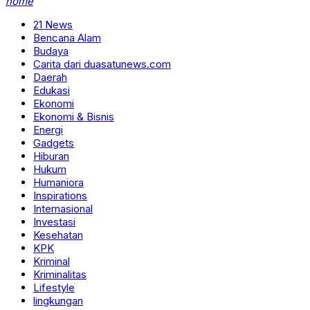
home
21 News
Bencana Alam
Budaya
Carita dari duasatunews.com
Daerah
Edukasi
Ekonomi
Ekonomi & Bisnis
Energi
Gadgets
Hiburan
Hukum
Humaniora
Inspirations
Internasional
Investasi
Kesehatan
KPK
Kriminal
Kriminalitas
Lifestyle
lingkungan