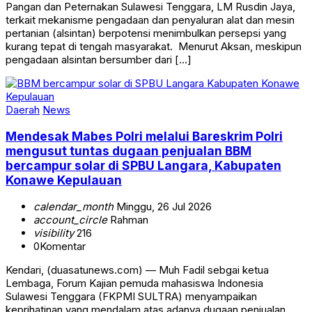
Pangan dan Peternakan Sulawesi Tenggara, LM Rusdin Jaya,
terkait mekanisme pengadaan dan penyaluran alat dan mesin
pertanian (alsintan) berpotensi menimbulkan persepsi yang
kurang tepat di tengah masyarakat. ‎ ‎Menurut Aksan, meskipun
pengadaan alsintan bersumber dari […]
Daerah
News
Mendesak Mabes Polri melalui Bareskrim Polri
mengusut tuntas dugaan penjualan BBM
bercampur solar di SPBU Langara, Kabupaten
Konawe Kepulauan
calendar_month
Minggu, 26 Jul 2026
account_circle
Rahman
visibility
216
0
Komentar
Kendari, (duasatunews.com) — Muh Fadil sebgai ketua
Lembaga, Forum Kajian pemuda mahasiswa Indonesia
Sulawesi Tenggara (FKPMI SULTRA) menyampaikan
keprihatinan yang mendalam atas adanya dugaan penjualan