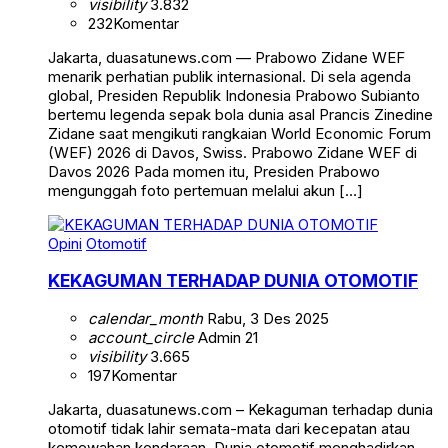
visibility
3.832
232
Komentar
Jakarta, duasatunews.com — Prabowo Zidane WEF
menarik perhatian publik internasional. Di sela agenda
global, Presiden Republik Indonesia Prabowo Subianto
bertemu legenda sepak bola dunia asal Prancis Zinedine
Zidane saat mengikuti rangkaian World Economic Forum
(WEF) 2026 di Davos, Swiss. Prabowo Zidane WEF di
Davos 2026 Pada momen itu, Presiden Prabowo
mengunggah foto pertemuan melalui akun […]
Opini
Otomotif
KEKAGUMAN TERHADAP DUNIA OTOMOTIF
calendar_month
Rabu, 3 Des 2025
account_circle
Admin 21
visibility
3.665
197
Komentar
Jakarta, duasatunews.com – Kekaguman terhadap dunia
otomotif tidak lahir semata-mata dari kecepatan atau
kemewahan kendaraan. Dunia otomotif menghadirkan