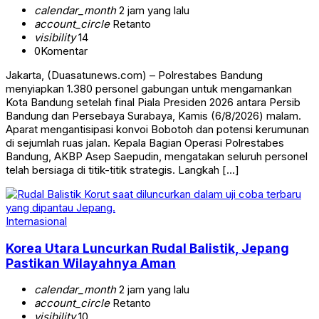
calendar_month
2 jam yang lalu
account_circle
Retanto
visibility
14
0
Komentar
Jakarta, (Duasatunews.com) – Polrestabes Bandung
menyiapkan 1.380 personel gabungan untuk mengamankan
Kota Bandung setelah final Piala Presiden 2026 antara Persib
Bandung dan Persebaya Surabaya, Kamis (6/8/2026) malam.
Aparat mengantisipasi konvoi Bobotoh dan potensi kerumunan
di sejumlah ruas jalan. Kepala Bagian Operasi Polrestabes
Bandung, AKBP Asep Saepudin, mengatakan seluruh personel
telah bersiaga di titik-titik strategis. Langkah […]
Internasional
Korea Utara Luncurkan Rudal Balistik, Jepang
Pastikan Wilayahnya Aman
calendar_month
2 jam yang lalu
account_circle
Retanto
visibility
10