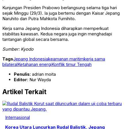
Kunjungan Presiden Prabowo berlangsung selama tiga hari
sejak Minggu (29/3). Ia juga bertemu dengan Kaisar Jepang
Naruhito
dan Putra Mahkota
Fumihito
.
Kerja sama Jepang Indonesia diharapkan memperkuat
stabilitas kawasan. Kedua negara juga ingin menghadapi
tantangan global secara bersama.
Sumber: Kyodo
Tags
Jepang Indonesia
keamanan maritim
kerja sama
bilateral
Ketahanan energi
Konflik timur Tengah
Penulis
: adrian moita
Editor
: Nur Wayda
Artikel Terkait
Internasional
Korea Utara Luncurkan Rudal Balistik, Jepang