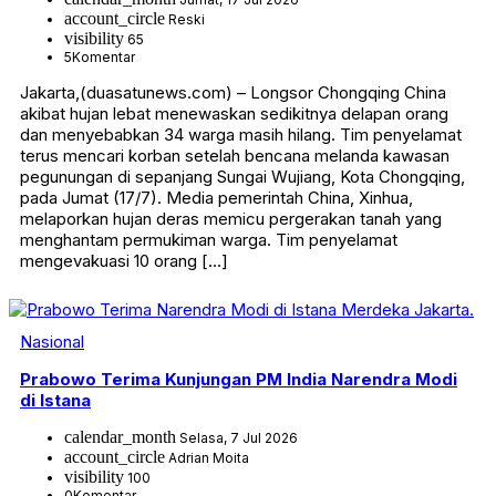
account_circle
Reski
visibility
65
5
Komentar
Jakarta,(duasatunews.com) – Longsor Chongqing China
akibat hujan lebat menewaskan sedikitnya delapan orang
dan menyebabkan 34 warga masih hilang. Tim penyelamat
terus mencari korban setelah bencana melanda kawasan
pegunungan di sepanjang Sungai Wujiang, Kota Chongqing,
pada Jumat (17/7). Media pemerintah China, Xinhua,
melaporkan hujan deras memicu pergerakan tanah yang
menghantam permukiman warga. Tim penyelamat
mengevakuasi 10 orang […]
Nasional
Prabowo Terima Kunjungan PM India Narendra Modi
di Istana
calendar_month
Selasa, 7 Jul 2026
account_circle
Adrian Moita
visibility
100
0
Komentar