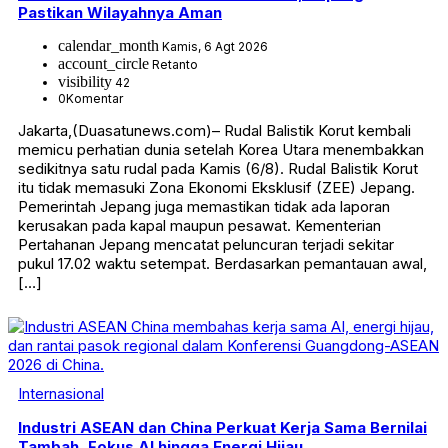
Pastikan Wilayahnya Aman
calendar_month
Kamis, 6 Agt 2026
account_circle
Retanto
visibility
42
0
Komentar
Jakarta,(Duasatunews.com)– Rudal Balistik Korut kembali
memicu perhatian dunia setelah Korea Utara menembakkan
sedikitnya satu rudal pada Kamis (6/8). Rudal Balistik Korut
itu tidak memasuki Zona Ekonomi Eksklusif (ZEE) Jepang.
Pemerintah Jepang juga memastikan tidak ada laporan
kerusakan pada kapal maupun pesawat. Kementerian
Pertahanan Jepang mencatat peluncuran terjadi sekitar
pukul 17.02 waktu setempat. Berdasarkan pemantauan awal,
[…]
Internasional
Industri ASEAN dan China Perkuat Kerja Sama Bernilai
Tambah, Fokus AI hingga Energi Hijau