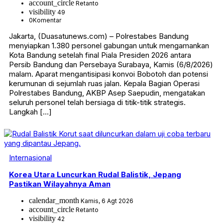
account_circle
Retanto
visibility
49
0
Komentar
Jakarta, (Duasatunews.com) – Polrestabes Bandung
menyiapkan 1.380 personel gabungan untuk mengamankan
Kota Bandung setelah final Piala Presiden 2026 antara
Persib Bandung dan Persebaya Surabaya, Kamis (6/8/2026)
malam. Aparat mengantisipasi konvoi Bobotoh dan potensi
kerumunan di sejumlah ruas jalan. Kepala Bagian Operasi
Polrestabes Bandung, AKBP Asep Saepudin, mengatakan
seluruh personel telah bersiaga di titik-titik strategis.
Langkah […]
Internasional
Korea Utara Luncurkan Rudal Balistik, Jepang
Pastikan Wilayahnya Aman
calendar_month
Kamis, 6 Agt 2026
account_circle
Retanto
visibility
42