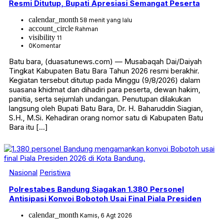
Resmi Ditutup, Bupati Apresiasi Semangat Peserta
calendar_month
58 menit yang lalu
account_circle
Rahman
visibility
11
0
Komentar
Batu bara, (duasatunews.com) — Musabaqah Dai/Daiyah
Tingkat Kabupaten Batu Bara Tahun 2026 resmi berakhir.
Kegiatan tersebut ditutup pada Minggu (9/8/2026) dalam
suasana khidmat dan dihadiri para peserta, dewan hakim,
panitia, serta sejumlah undangan. Penutupan dilakukan
langsung oleh Bupati Batu Bara, Dr. H. Baharuddin Siagian,
S.H., M.Si. Kehadiran orang nomor satu di Kabupaten Batu
Bara itu […]
Nasional
Peristiwa
Polrestabes Bandung Siagakan 1.380 Personel
Antisipasi Konvoi Bobotoh Usai Final Piala Presiden
calendar_month
Kamis, 6 Agt 2026