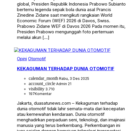
global, Presiden Republik Indonesia Prabowo Subianto
bertemu legenda sepak bola dunia asal Prancis
Zinedine Zidane saat mengikuti rangkaian World
Economic Forum (WEF) 2026 di Davos, Swiss.
Prabowo Zidane WEF di Davos 2026 Pada momen itu,
Presiden Prabowo mengunggah foto pertemuan
melalui akun […]
Opini
Otomotif
KEKAGUMAN TERHADAP DUNIA OTOMOTIF
calendar_month
Rabu, 3 Des 2025
account_circle
Admin 21
visibility
3.710
197
Komentar
Jakarta, duasatunews.com – Kekaguman terhadap
dunia otomotif tidak lahir semata-mata dari kecepatan
atau kemewahan kendaraan. Dunia otomotif
menghadirkan perpaduan seni, teknologi, dan imajinasi
manusia yang terus berkembang. Perkembangan ini
juga sejalan dengan kemajuan teknologi transportasi