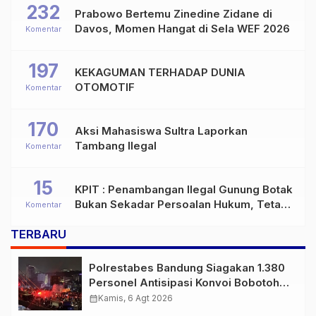
232
Prabowo Bertemu Zinedine Zidane di
Davos, Momen Hangat di Sela WEF 2026
Komentar
197
KEKAGUMAN TERHADAP DUNIA
OTOMOTIF
Komentar
170
Aksi Mahasiswa Sultra Laporkan
Tambang Ilegal
Komentar
15
KPIT : Penambangan Ilegal Gunung Botak
Bukan Sekadar Persoalan Hukum, Tetapi
Komentar
Ancaman Serius terhadap Masa Depan
TERBARU
Pulau Buru
Polrestabes Bandung Siagakan 1.380
Personel Antisipasi Konvoi Bobotoh
Usai Final Piala Presiden
calendar_month
Kamis, 6 Agt 2026