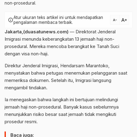
non-prosedural.
Atur ukuran teks artikel ini untuk mendapatkan
text_increase
info
text_decrease
pengalaman membaca terbaik.
Jakarta,(duasatunews.com)
— Direktorat Jenderal
Imigrasi menunda keberangkatan 13 jemaah haji non-
prosedural. Mereka mencoba berangkat ke Tanah Suci
dengan visa non-haji.
Direktur Jenderal Imigrasi,
Hendarsam Marantoko
,
menyatakan bahwa petugas menemukan pelanggaran saat
memeriksa dokumen. Setelah itu, Imigrasi langsung
mengambil tindakan.
Ia menegaskan bahwa langkah ini bertujuan melindungi
jemaah haji non-prosedural. Banyak kasus sebelumnya
menunjukkan risiko besar saat jemaah tidak mengikuti
prosedur resmi.
Baca juga: