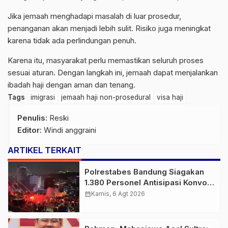
Jika jemaah menghadapi masalah di luar prosedur,
penanganan akan menjadi lebih sulit. Risiko juga meningkat
karena tidak ada perlindungan penuh.
Karena itu, masyarakat perlu memastikan seluruh proses
sesuai aturan. Dengan langkah ini, jemaah dapat menjalankan
ibadah haji dengan aman dan tenang.
Tags
imigrasi
jemaah haji non-prosedural
visa haji
Penulis
: Reski
Editor
: Windi anggraini
ARTIKEL TERKAIT
Polrestabes Bandung Siagakan
1.380 Personel Antisipasi Konvoi
Bobotoh Usai Final Piala Presiden
calendar_month
Kamis, 6 Agt 2026