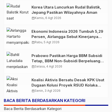
Korea Utara Luncurkan Rudal Balistik,
Jepang Pastikan Wilayahnya Aman
calendar_month
Kamis, 6 Agt 2026
Ekonomi Indonesia 2026 Tumbuh 5,29
Persen, Airlangga Sebut Kinerjanya
Lampaui Rata-Rata Global
calendar_month
Rabu, 5 Agt 2026
Prabowo Pastikan Harga BBM Subsidi
Tetap, BBM Non-Subsidi Berpeluang
Turun
calendar_month
Selasa, 4 Agt 2026
Koalisi Aktivis Bersatu Desak KPK Usut
Dugaan Kolusi Proyek RSUD Kolaka
Timur, Sejumlah Pejabat dan PT
calendar_month
Senin, 3 Agt 2026
Arafah Alam Sejahtera Diminta
BACA BERITA BERDASARKAN KATEGORI
Diperiksa
Baca Berita Berdasarkan Kategori