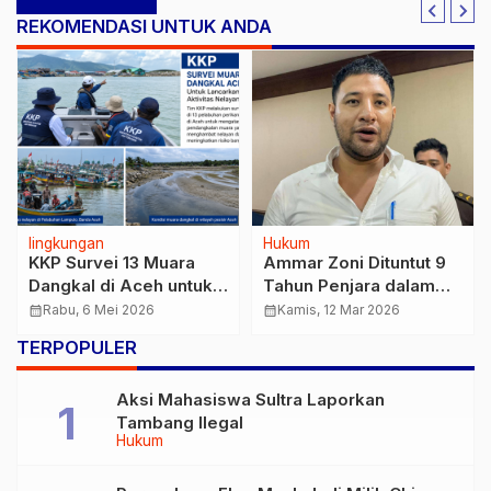
REKOMENDASI UNTUK ANDA
lingkungan
Hukum
KKP Survei 13 Muara
Ammar Zoni Dituntut 9
Dangkal di Aceh untuk
Tahun Penjara dalam
Lancarkan Aktivitas
Kasus Narkotika
calendar_month
Rabu, 6 Mei 2026
calendar_month
Kamis, 12 Mar 2026
Nelayan
TERPOPULER
Aksi Mahasiswa Sultra Laporkan
Tambang Ilegal
Hukum