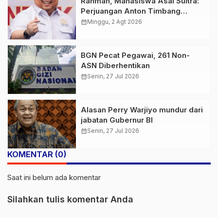
Rahman, Mahasiswa Asal Sultra:
Perjuangan Anton Timbang
Membawa Aspal Buton ke
calendar_month
Minggu, 2 Agt 2026
Tingkat Nasional Patut
Diapresiasi
BGN Pecat Pegawai, 261 Non-
ASN Diberhentikan
calendar_month
Senin, 27 Jul 2026
Alasan Perry Warjiyo mundur dari
jabatan Gubernur BI
calendar_month
Senin, 27 Jul 2026
KOMENTAR (0)
Saat ini belum ada komentar
Silahkan tulis komentar Anda