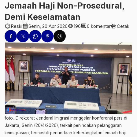
Jemaah Haji Non-Prosedural,
Demi Keselamatan
account_circle
calendar_month
visibility
comment
print
Reski
Senin, 20 Apr 2026
196
0 komentar
Cetak
foto...Direktorat Jenderal Imigrasi menggelar konferensi pers di
Jakarta, Senin (20/4/2026), terkait penindakan pelanggaran
keimigrasian, termasuk penundaan keberangkatan jemaah haji