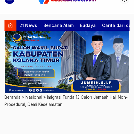
home
21 News
Bencana Alam
Budaya
Carita dari d
Beranda
»
Nasional
»
Imigrasi Tunda 13 Calon Jemaah Haji Non-
Prosedural, Demi Keselamatan