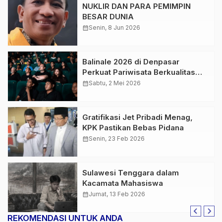
NUKLIR DAN PARA PEMIMPIN
BESAR DUNIA
calendar_month
Senin, 8 Jun 2026
Balinale 2026 di Denpasar
Perkuat Pariwisata Berkualitas
dan Dorong Industri Kreatif Global
calendar_month
Sabtu, 2 Mei 2026
Gratifikasi Jet Pribadi Menag,
KPK Pastikan Bebas Pidana
calendar_month
Senin, 23 Feb 2026
Sulawesi Tenggara dalam
Kacamata Mahasiswa
calendar_month
Jumat, 13 Feb 2026
REKOMENDASI UNTUK ANDA