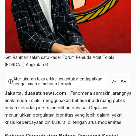
Ket: Rahman salah satu kader Forum Pemuda Adat Tolaki
(FORDATI) Angkatan 6.
Atur ukuran teks artikel ini untuk mendapatkan
text_increase
info
text_decrease
pengalaman membaca terbaik.
Jakarta, duasatunews.com
| Fenomena semakin jarangnya
anak muda Tolaki menggunakan bahasa ibu di ruang publik
bukan sekadar persoalan pilihan bahasa. Gejala ini
menunjukkan pergulatan identitas yang lebih dalam, yakni
krisis kepercayaan diri kultural di tengah arus modernitas.
Bahasa Daerah dan Beban Persepsi Sosial