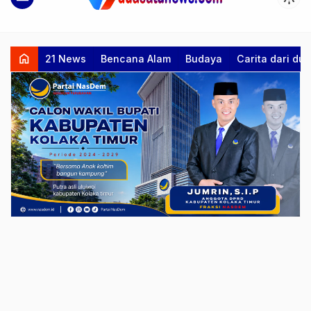
home
21 News
Bencana Alam
Budaya
Carita dari d