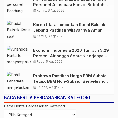
Personel Antisipasi Konvoi Bobotoh
Usai Final Piala Presiden
calendar_month
Kamis, 6 Agt 2026
Korea Utara Luncurkan Rudal Balistik,
Jepang Pastikan Wilayahnya Aman
calendar_month
Kamis, 6 Agt 2026
Ekonomi Indonesia 2026 Tumbuh 5,29
Persen, Airlangga Sebut Kinerjanya
Lampaui Rata-Rata Global
calendar_month
Rabu, 5 Agt 2026
Prabowo Pastikan Harga BBM Subsidi
Tetap, BBM Non-Subsidi Berpeluang
Turun
calendar_month
Selasa, 4 Agt 2026
BACA BERITA BERDASARKAN KATEGORI
Baca Berita Berdasarkan Kategori