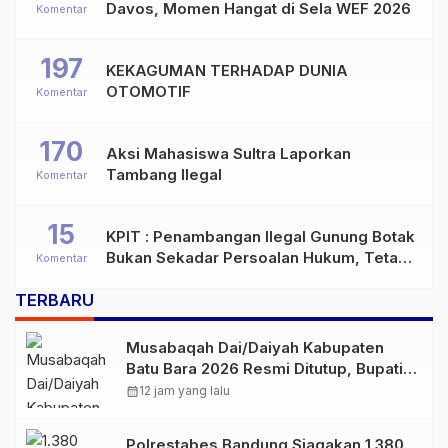
Davos, Momen Hangat di Sela WEF 2026
Komentar
197
KEKAGUMAN TERHADAP DUNIA
OTOMOTIF
Komentar
170
Aksi Mahasiswa Sultra Laporkan
Tambang Ilegal
Komentar
15
KPIT : Penambangan Ilegal Gunung Botak
Bukan Sekadar Persoalan Hukum, Tetapi
Komentar
Ancaman Serius terhadap Masa Depan
TERBARU
Pulau Buru
Musabaqah Dai/Daiyah Kabupaten
Batu Bara 2026 Resmi Ditutup, Bupati
Apresiasi Semangat Peserta
calendar_month
12 jam yang lalu
Polrestabes Bandung Siagakan 1.380