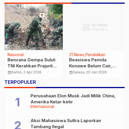
Nasional
21 News
Pendidikan
Bencana Gempa Sulut:
Beasiswa Pemda
TNI Kerahkan Prajurit
Konawe Belum Cair,
Bantu Pemulihan
Mahasiswa Terancam
calendar_month
Kamis, 2 Apr 2026
calendar_month
Selasa, 20 Jan 2026
UAS
TERPOPULER
Perusahaan Elon Musk Jadi Milik China,
Amerika Ketar-ketir
Internasional
Aksi Mahasiswa Sultra Laporkan
Tambang Ilegal