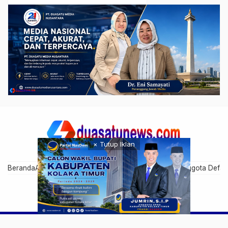
× Tutup Iklan
Beranda
Artikel Anggota
Cari Anggota
Disclaimer
Grup Anggota Defau
DUA SATU NEWS - Update, Akurat, dan Terpercaya